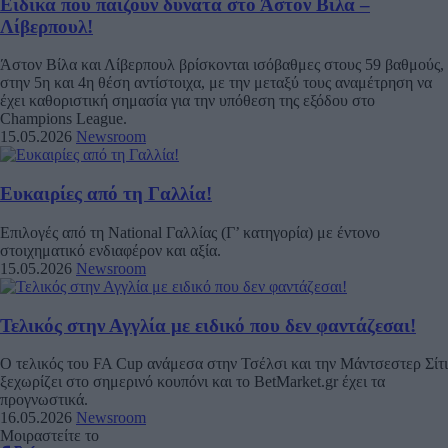
Ειδικά που παίζουν δυνατά στο Άστον Βίλα –
Λίβερπουλ!
Άστον Βίλα και Λίβερπουλ βρίσκονται ισόβαθμες στους 59 βαθμούς,
στην 5η και 4η θέση αντίστοιχα, με την μεταξύ τους αναμέτρηση να
έχει καθοριστική σημασία για την υπόθεση της εξόδου στο
Champions League.
15.05.2026
Newsroom
Ευκαιρίες από τη Γαλλία!
Επιλογές από τη National Γαλλίας (Γ’ κατηγορία) με έντονο
στοιχηματικό ενδιαφέρον και αξία.
15.05.2026
Newsroom
Τελικός στην Αγγλία με ειδικό που δεν φαντάζεσαι!
Ο τελικός του FA Cup ανάμεσα στην Τσέλσι και την Μάντσεστερ Σίτι
ξεχωρίζει στο σημερινό κουπόνι και το BetMarket.gr έχει τα
προγνωστικά.
16.05.2026
Newsroom
Μοιραστείτε το