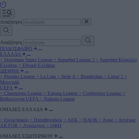
Αναζήτηση
Αναζήτηση
ΠΟΔΟΣΦΑΙΡΟ
ΕΛΛΑΔΑ
>
Stoiximan Super League
>
Superbet League 2
>
Superbet Κύπελλο
Ελλάδας
>
Εθνική Ελλάδας
ΔΙΕΘΝΗ
>
Premier League
>
La Liga
>
Serie A
>
Bundesliga
>
Ligue 1
>
Μουντιάλ
UEFA
>
Champions League
>
Europa League
>
Conference League
>
Βαθμολογία UEFA
>
Nations League
ΟΜΑΔΕΣ ΕΛΛΑΔΑ
>
Ολυμπιακός
>
Παναθηναϊκός
>
ΑΕΚ
>
ΠΑΟΚ
>
Άρης
>
Αστέρας
AKTOR
>
Ατρόμητος
>
ΟΦΗ
ΟΜΑΔΕΣ ΕΞΩΤΕΡΙΚΟΥ