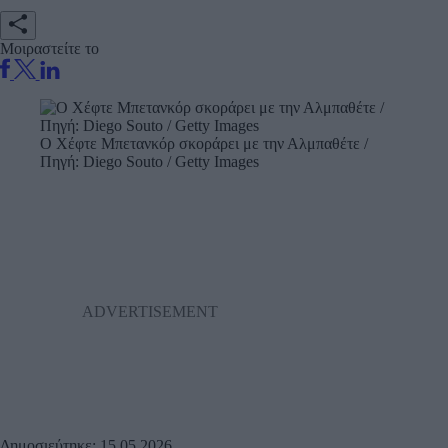
Μοιραστείτε το
Ο Χέφτε Μπετανκόρ σκοράρει με την Αλμπαθέτε /
Πηγή: Diego Souto / Getty Images
Δημοσιεύτηκε: 15.05.2026