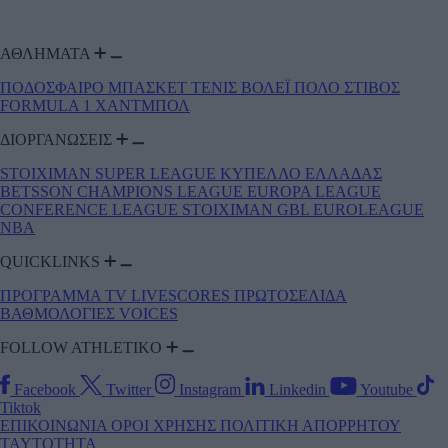
ΑΘΛΗΜΑΤΑ
ΠΟΔΟΣΦΑΙΡΟ
ΜΠΑΣΚΕΤ
ΤΕΝΙΣ
ΒΟΛΕΪ
ΠΟΛΟ
ΣΤΙΒΟΣ
FORMULA 1
ΧΑΝΤΜΠΟΛ
ΔΙΟΡΓΑΝΩΣΕΙΣ
STOIXIMAN SUPER LEAGUE
ΚΥΠΕΛΛΟ ΕΛΛΑΔΑΣ
BETSSON
CHAMPIONS LEAGUE
EUROPA LEAGUE
CONFERENCE LEAGUE
STOIXIMAN GBL
EUROLEAGUE
NBA
QUICKLINKS
ΠΡΟΓΡΑΜΜΑ TV
LIVESCORES
ΠΡΩΤΟΣΕΛΙΔΑ
ΒΑΘΜΟΛΟΓΙΕΣ
VOICES
FOLLOW ATHLETIKO
Facebook
Twitter
Instagram
Linkedin
Youtube
Tiktok
ΕΠΙΚΟΙΝΩΝΙΑ
ΟΡΟΙ ΧΡΗΣΗΣ
ΠΟΛΙΤΙΚΗ ΑΠΟΡΡΗΤΟΥ
TAYTOTHTA