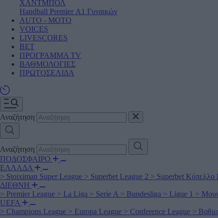
ΧΑΝΤΜΠΟΛ
Handball Premier
Α1 Γυναικών
AUTO - MOTO
VOICES
LIVESCORES
BET
ΠΡΟΓΡΑΜΜΑ TV
ΒΑΘΜΟΛΟΓΙΕΣ
ΠΡΩΤΟΣΕΛΙΔΑ
Αναζήτηση
Αναζήτηση
ΠΟΔΟΣΦΑΙΡΟ
ΕΛΛΑΔΑ
>
Stoiximan Super League
>
Superbet League 2
>
Superbet Κύπελλο
ΔΙΕΘΝΗ
>
Premier League
>
La Liga
>
Serie A
>
Bundesliga
>
Ligue 1
>
Μουν
UEFA
>
Champions League
>
Europa League
>
Conference League
>
Βαθμ