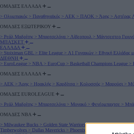
ΟΜΑΔΕΣ ΕΛΛΑΔΑ
>
Ολυμπιακός
>
Παναθηναϊκός
>
ΑΕΚ
>
ΠΑΟΚ
>
Άρης
>
Αστέρας
ΟΜΑΔΕΣ ΕΞΩΤΕΡΙΚΟΥ
>
Ρεάλ Μαδρίτης
>
Μπαρτσελόνα
>
Λίβερπουλ
>
Μάντσεστερ Γιουν
ΜΠΑΣΚΕΤ
ΕΛΛΑΔΑ
>
Stoiximan GBL
>
Elite League
>
Α1 Γυναικών
>
Εθνική Ελλάδας 
ΔΙΕΘΝΗ
>
EuroLeague
>
NBA
>
EuroCup
>
Basketball Champions League
>
ΟΜΑΔΕΣ ΕΛΛΑΔΑ
>
ΑΕΚ
>
Άρης
>
Ηρακλής
>
Καρδίτσα
>
Κολοσσός
>
Μαρούσι
>
Μύ
ΟΜΑΔΕΣ EUROLEAGUE
>
Ρεάλ Μαδρίτης
>
Μπαρτσελόνα
>
Μονακό
>
Φενέρμπαχτσε
>
Μπά
ΟΜΑΔΕΣ ΝΒΑ
>
Milwaukee Bucks
>
Golden State Warriors
>
Los Angeles Lakers
>
Timberwolves
>
Dallas Mavericks
>
Phoenix Suns