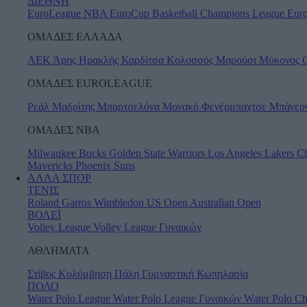
ΔΙΕΘΝΗ
EuroLeague
NBA
EuroCup
Basketball Champions League
Eur
ΟΜΑΔΕΣ ΕΛΛΑΔΑ
ΑΕΚ
Άρης
Ηρακλής
Καρδίτσα
Κολοσσός
Μαρούσι
Μύκονος
ΟΜΑΔΕΣ EUROLEAGUE
Ρεάλ Μαδρίτης
Μπαρτσελόνα
Μονακό
Φενέρμπαχτσε
Μπάγερ
ΟΜΑΔΕΣ ΝΒΑ
Milwaukee Bucks
Golden State Warriors
Los Angeles Lakers
Ch
Mavericks
Phoenix Suns
ΑΛΛΑ ΣΠΟΡ
ΤΕΝΙΣ
Roland Garros
Wimbledon
US Open
Australian Open
ΒΟΛΕΪ
Volley League
Volley League Γυναικών
ΑΘΛΗΜΑΤΑ
Στίβος
Κολύμβηση
Πάλη
Γυμναστική
Κωπηλασία
ΠΟΛΟ
Water Polo League
Water Polo League Γυναικών
Water Polo C