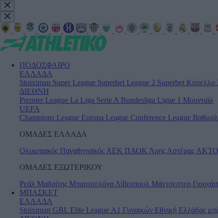
ΠΟΔΟΣΦΑΙΡΟ
ΕΛΛΑΔΑ
Stoiximan Super League
Superbet League 2
Superbet Κύπελλο
ΔΙΕΘΝΗ
Premier League
La Liga
Serie A
Bundesliga
Ligue 1
Μουντιάλ
UEFA
Champions League
Europa League
Conference League
Βαθμολ
ΟΜΑΔΕΣ ΕΛΛΑΔΑ
Ολυμπιακός
Παναθηναϊκός
ΑΕΚ
ΠΑΟΚ
Άρης
Αστέρας AKT
ΟΜΑΔΕΣ ΕΞΩΤΕΡΙΚΟΥ
Ρεάλ Μαδρίτης
Μπαρτσελόνα
Λίβερπουλ
Μάντσεστερ Γιουνάι
ΜΠΑΣΚΕΤ
ΕΛΛΑΔΑ
Stoiximan GBL
Elite League
Α1 Γυναικών
Εθνική Ελλάδας μπ