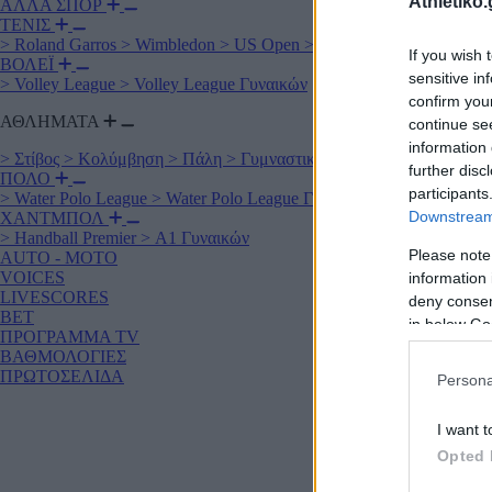
Athletiko.
ΑΛΛΑ ΣΠΟΡ
ΤΕΝΙΣ
>
Roland Garros
>
Wimbledon
>
US Open
>
Australian Open
If you wish 
ΒΟΛΕΪ
sensitive in
>
Volley League
>
Volley League Γυναικών
confirm you
ΑΘΛΗΜΑΤΑ
continue se
information 
>
Στίβος
>
Κολύμβηση
>
Πάλη
>
Γυμναστική
>
Κωπηλασία
further disc
ΠΟΛΟ
participants
>
Water Polo League
>
Water Polo League Γυναικών
>
Water Polo C
Downstream 
ΧΑΝΤΜΠΟΛ
>
Handball Premier
>
Α1 Γυναικών
Please note
AUTO - MOTO
VOICES
information 
LIVESCORES
deny consent
BET
in below Go
ΠΡΟΓΡΑΜΜΑ TV
ΒΑΘΜΟΛΟΓΙΕΣ
ΠΡΩΤΟΣΕΛΙΔΑ
Persona
I want t
Opted 