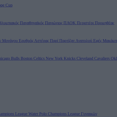
ope Cup
Ολυμπιακός
Παναθηναϊκός
Πανιώνιος
ΠΑΟΚ
Περιστέρι
Προμηθέας
ν Μονάχου
Ερυθρός Αστέρας
Παρί
Παρτίζαν
Ανατολού Εφές
Μακάμπ
icago Bulls
Boston Celtics
New York Knicks
Cleveland Cavaliers
Okl
hampions League
Water Polo Champions League Γυναικών