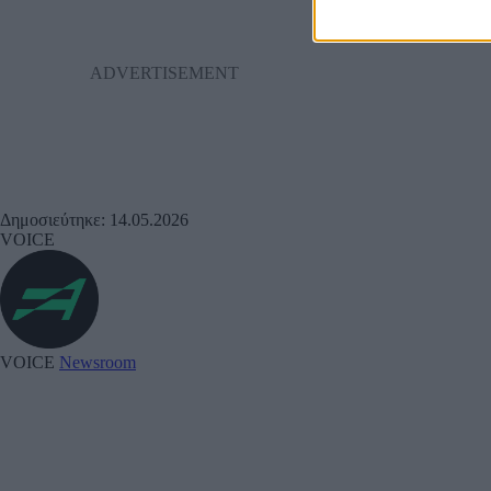
Δημοσιεύτηκε: 14.05.2026
VOICE
VOICE
Newsroom