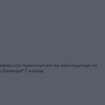
ροσφέρει κάτι περισσότερο από την απλή συμμετοχή στο
υρη Προσφορά* Γνωριμίας.