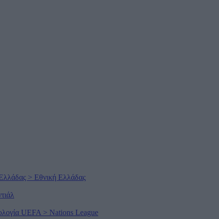
 Ελλάδας
>
Εθνική Ελλάδας
τιάλ
ολογία UEFA
>
Nations League