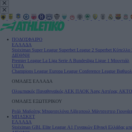
ΠΟΔΟΣΦΑΙΡΟ
ΕΛΛΑΔΑ
Stoiximan Super League
Superbet League 2
Superbet Κύπελλο
ΔΙΕΘΝΗ
Premier League
La Liga
Serie A
Bundesliga
Ligue 1
Μουντιάλ
UEFA
Champions League
Europa League
Conference League
Βαθμολ
ΟΜΑΔΕΣ ΕΛΛΑΔΑ
Ολυμπιακός
Παναθηναϊκός
ΑΕΚ
ΠΑΟΚ
Άρης
Αστέρας AKT
ΟΜΑΔΕΣ ΕΞΩΤΕΡΙΚΟΥ
Ρεάλ Μαδρίτης
Μπαρτσελόνα
Λίβερπουλ
Μάντσεστερ Γιουνάι
ΜΠΑΣΚΕΤ
ΕΛΛΑΔΑ
Stoiximan GBL
Elite League
Α1 Γυναικών
Εθνική Ελλάδας μπ