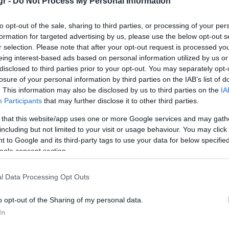
gr -
Do Not Process My Personal Information
to opt-out of the sale, sharing to third parties, or processing of your per
formation for targeted advertising by us, please use the below opt-out s
r selection. Please note that after your opt-out request is processed y
eing interest-based ads based on personal information utilized by us or
disclosed to third parties prior to your opt-out. You may separately opt-
losure of your personal information by third parties on the IAB’s list of
. This information may also be disclosed by us to third parties on the
IA
hampions League
>
Water Polo Champions League Γυναικών
Participants
that may further disclose it to other third parties.
 that this website/app uses one or more Google services and may gath
including but not limited to your visit or usage behaviour. You may click 
 to Google and its third-party tags to use your data for below specifi
ogle consent section.
l Data Processing Opt Outs
o opt-out of the Sharing of my personal data.
In