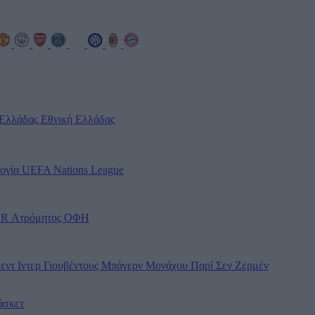
 Ελλάδας
Εθνική Ελλάδας
ογία UEFA
Nations League
OR
Ατρόμητος
ΟΦΗ
τεντ
Ιντερ
Γιουβέντους
Μπάγερν Μονάχου
Παρί Σεν Ζερμέν
άσκετ