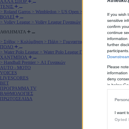
Athletiko.
ΑΛΛΑ ΣΠΟΡ
ΤΕΝΙΣ
>
Roland Garros
>
Wimbledon
>
US Open
>
Australian Open
If you wish 
ΒΟΛΕΪ
sensitive in
>
Volley League
>
Volley League Γυναικών
confirm you
ΑΘΛΗΜΑΤΑ
continue se
information 
>
Στίβος
>
Κολύμβηση
>
Πάλη
>
Γυμναστική
>
Κωπηλασία
further disc
ΠΟΛΟ
participants
>
Water Polo League
>
Water Polo League Γυναικών
>
Water Polo C
Downstream 
ΧΑΝΤΜΠΟΛ
>
Handball Premier
>
Α1 Γυναικών
Please note
AUTO - MOTO
VOICES
information 
LIVESCORES
deny consent
BET
in below Go
ΠΡΟΓΡΑΜΜΑ TV
ΒΑΘΜΟΛΟΓΙΕΣ
ΠΡΩΤΟΣΕΛΙΔΑ
Persona
I want t
Opted 