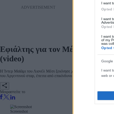
I want t
Opted 
I want 
Advertis
Opted 
I want t
of my P
was col
Εφιάλτης για τον Μέσι - Το σοκ
Opted 
(video)
Google 
I want t
Η Ίντερ Μαϊάμι του Λιονέλ Μέσι ξεκίνησε χωρίς γκολ αλλά με αρκετ
web or d
του Αργεντινού σταρ, έπειτα από επικίνδυνο μαρκάρισμα.
Μοιραστείτε το
Screenshot