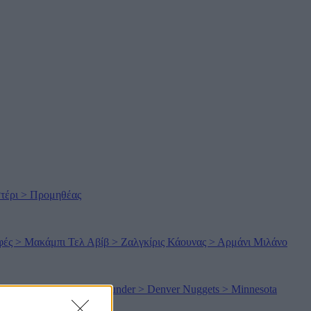
τέρι
>
Προμηθέας
φές
>
Μακάμπι Τελ Αβίβ
>
Ζαλγκίρις Κάουνας
>
Αρμάνι Μιλάνο
iers
>
Oklahoma City Thunder
>
Denver Nuggets
>
Minnesota