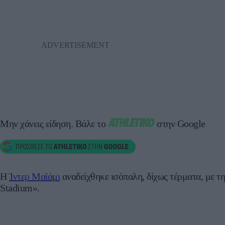
Μην χάνεις είδηση.
Βάλε το
στην Google
Η
Ίντερ Μαϊάμι
αναδείχθηκε ισόπαλη, δίχως τέρματα, με τ
Stadium».