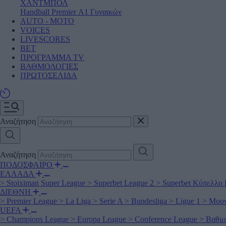
ΧΑΝΤΜΠΟΛ
Handball Premier
Α1 Γυναικών
AUTO - MOTO
VOICES
LIVESCORES
BET
ΠΡΟΓΡΑΜΜΑ TV
ΒΑΘΜΟΛΟΓΙΕΣ
ΠΡΩΤΟΣΕΛΙΔΑ
Αναζήτηση
Αναζήτηση
ΠΟΔΟΣΦΑΙΡΟ
ΕΛΛΑΔΑ
>
Stoiximan Super League
>
Superbet League 2
>
Superbet Κύπελλο
ΔΙΕΘΝΗ
>
Premier League
>
La Liga
>
Serie A
>
Bundesliga
>
Ligue 1
>
Μουν
UEFA
>
Champions League
>
Europa League
>
Conference League
>
Βαθμ