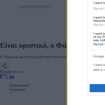
I want t
Opted 
I want 
Advertis
Opted 
I want t
of my P
was col
Είναι οριστικό, ο Φάμπρεγας είπ
Opted 
Google 
Ο 38χρονος προπονητής απάντησε θετικά στην πρόταση των «νερατζού
I want t
web or d
Μοιραστείτε το
Screenshot