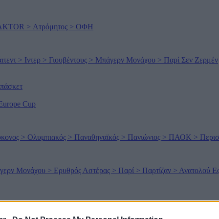
 AKTOR
>
Ατρόμητος
>
ΟΦΗ
άιτεντ
>
Ιντερ
>
Γιουβέντους
>
Μπάγερν Μονάχου
>
Παρί Σεν Ζερμέν
μπάσκετ
Europe Cup
κονος
>
Ολυμπιακός
>
Παναθηναϊκός
>
Πανιώνιος
>
ΠΑΟΚ
>
Περισ
γερν Μονάχου
>
Ερυθρός Αστέρας
>
Παρί
>
Παρτίζαν
>
Ανατολού Ε
Chicago Bulls
>
Boston Celtics
>
New York Knicks
>
Cleveland Caval