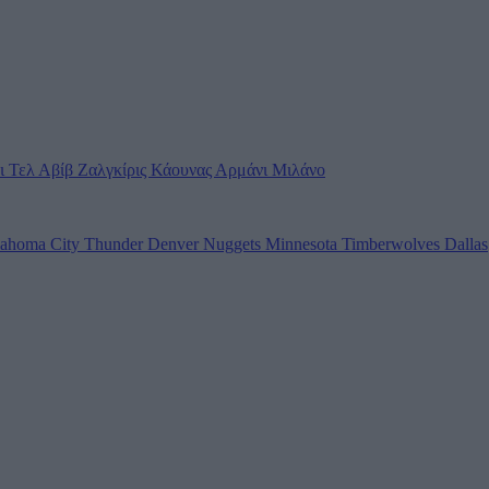
ι Τελ Αβίβ
Ζαλγκίρις Κάουνας
Αρμάνι Μιλάνο
ahoma City Thunder
Denver Nuggets
Minnesota Timberwolves
Dallas