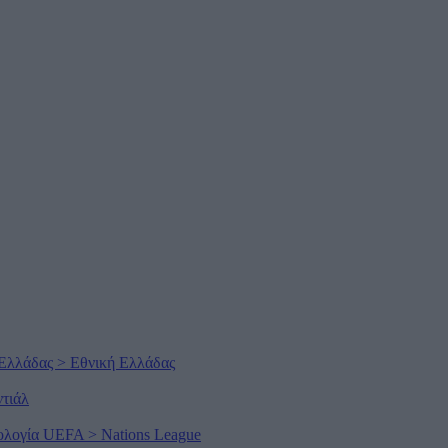
 Ελλάδας
>
Εθνική Ελλάδας
τιάλ
ολογία UEFA
>
Nations League