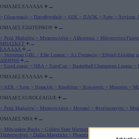
ΟΜΑΔΕΣ ΕΛΛΑΔΑ
>
Ολυμπιακός
>
Παναθηναϊκός
>
ΑΕΚ
>
ΠΑΟΚ
>
Άρης
>
Αστέρας
ΟΜΑΔΕΣ ΕΞΩΤΕΡΙΚΟΥ
>
Ρεάλ Μαδρίτης
>
Μπαρτσελόνα
>
Λίβερπουλ
>
Μάντσεστερ Γιουν
ΜΠΑΣΚΕΤ
ΕΛΛΑΔΑ
>
Stoiximan GBL
>
Elite League
>
Α1 Γυναικών
>
Εθνική Ελλάδας 
ΔΙΕΘΝΗ
>
EuroLeague
>
NBA
>
EuroCup
>
Basketball Champions League
>
ΟΜΑΔΕΣ ΕΛΛΑΔΑ
>
ΑΕΚ
>
Άρης
>
Ηρακλής
>
Καρδίτσα
>
Κολοσσός
>
Μαρούσι
>
Μύ
ΟΜΑΔΕΣ EUROLEAGUE
>
Ρεάλ Μαδρίτης
>
Μπαρτσελόνα
>
Μονακό
>
Φενέρμπαχτσε
>
Μπά
ΟΜΑΔΕΣ ΝΒΑ
>
Milwaukee Bucks
>
Golden State Warriors
>
Los Angeles Lakers
>
Timberwolves
>
Dallas Mavericks
>
Phoenix Suns