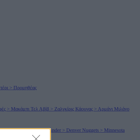
τέρι
>
Προμηθέας
φές
>
Μακάμπι Τελ Αβίβ
>
Ζαλγκίρις Κάουνας
>
Αρμάνι Μιλάνο
iers
>
Oklahoma City Thunder
>
Denver Nuggets
>
Minnesota