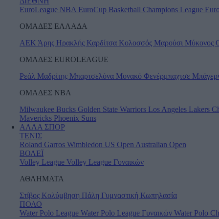
ΔΙΕΘΝΗ
EuroLeague
NBA
EuroCup
Basketball Champions League
Eur
ΟΜΑΔΕΣ ΕΛΛΑΔΑ
ΑΕΚ
Άρης
Ηρακλής
Καρδίτσα
Κολοσσός
Μαρούσι
Μύκονος
ΟΜΑΔΕΣ EUROLEAGUE
Ρεάλ Μαδρίτης
Μπαρτσελόνα
Μονακό
Φενέρμπαχτσε
Μπάγερ
ΟΜΑΔΕΣ ΝΒΑ
Milwaukee Bucks
Golden State Warriors
Los Angeles Lakers
Ch
Mavericks
Phoenix Suns
ΑΛΛΑ ΣΠΟΡ
ΤΕΝΙΣ
Roland Garros
Wimbledon
US Open
Australian Open
ΒΟΛΕΪ
Volley League
Volley League Γυναικών
ΑΘΛΗΜΑΤΑ
Στίβος
Κολύμβηση
Πάλη
Γυμναστική
Κωπηλασία
ΠΟΛΟ
Water Polo League
Water Polo League Γυναικών
Water Polo C