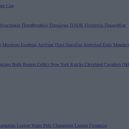
ope Cup
Ολυμπιακός
Παναθηναϊκός
Πανιώνιος
ΠΑΟΚ
Περιστέρι
Προμηθέας
ν Μονάχου
Ερυθρός Αστέρας
Παρί
Παρτίζαν
Ανατολού Εφές
Μακάμπ
icago Bulls
Boston Celtics
New York Knicks
Cleveland Cavaliers
Okl
hampions League
Water Polo Champions League Γυναικών