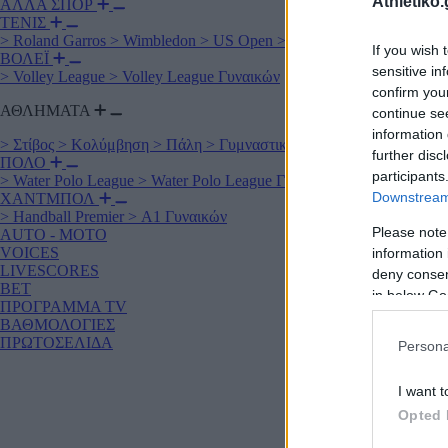
Athletiko.
ΑΛΛΑ ΣΠΟΡ
ΤΕΝΙΣ
>
Roland Garros
>
Wimbledon
>
US Open
>
Australian Open
If you wish 
ΒΟΛΕΪ
sensitive in
>
Volley League
>
Volley League Γυναικών
confirm you
ΑΘΛΗΜΑΤΑ
continue se
information 
>
Στίβος
>
Κολύμβηση
>
Πάλη
>
Γυμναστική
>
Κωπηλασία
further disc
ΠΟΛΟ
participants
>
Water Polo League
>
Water Polo League Γυναικών
>
Water Polo C
Downstream 
ΧΑΝΤΜΠΟΛ
>
Handball Premier
>
Α1 Γυναικών
Please note
AUTO - MOTO
VOICES
information 
LIVESCORES
deny consent
BET
in below Go
ΠΡΟΓΡΑΜΜΑ TV
ΒΑΘΜΟΛΟΓΙΕΣ
ΠΡΩΤΟΣΕΛΙΔΑ
Persona
I want t
Opted 