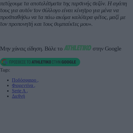
πετύχουμε τα αποτελέσματα της περσινής σεζόν. Η αγάπη
τους για αυτόν τον σύλλογο είναι κίνητρο για μένα να
προσπαθήσω να τα πάω ακόμα καλύτερα φέτος, μαζί με
τον προπονητή και τους συμπαίκτες μου
».
Μην χάνεις είδηση.
Βάλε το
στην Google
Tags:
Ποδόσφαιρο
,
Φιορεντίνα
,
Serie A
,
Διεθνή