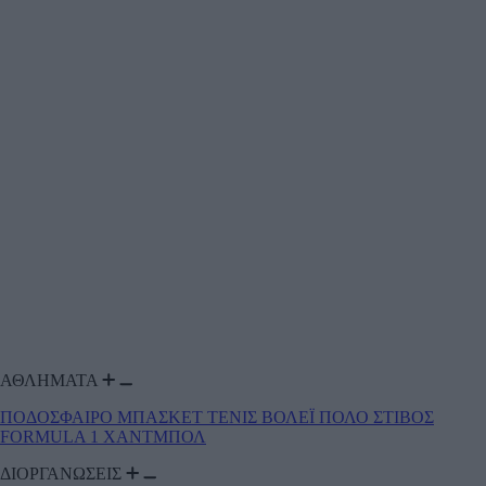
ΑΘΛΗΜΑΤΑ
ΠΟΔΟΣΦΑΙΡΟ
ΜΠΑΣΚΕΤ
ΤΕΝΙΣ
ΒΟΛΕΪ
ΠΟΛΟ
ΣΤΙΒΟΣ
FORMULA 1
ΧΑΝΤΜΠΟΛ
ΔΙΟΡΓΑΝΩΣΕΙΣ