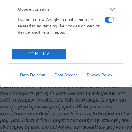
«
Ο Μόιζε εντάχθηκε στον σύλλογο στην αρχή της σεζόν
2024/25 και στη συνέχεια πέτυχε 25 γκολ σε 44 συμμετοχές
Google consents
σε όλες τις διοργανώσεις στην παρθενική του σεζόν
»,
I want to allow Google to enable storage
ανέφεραν στην ανακοίνωση τους οι «βιόλα». Ο ιδιοκτήτης
related to advertising like cookies on web or
της ομάδας, Ρόκο Κομίσο, μίλησε στο σάιτ του συλλόγου
device identifiers in apps.
για τον πρώην παίκτη της Γιουβέντους λέγοντας:
CONFIRM
«
Από τη στιγμή που καθίσαμε για πρώτη φορά με τον
Αλεσάντρο Φεράρι και τον Ντανιέλε Πράντε για να
μιλήσουμε με τον Μοΐζε στο Κάλιαρι στις 21 Απριλίου, του
Data Deletion
Data Access
Privacy Policy
είπαμε πόσο χαρούμενοι ήμασταν με εκείνον και τις
εμφανίσεις του. Την ίδια στιγμή, μπορούσα να δω πόσο
πολύ νοιαζόταν για τη Φιορεντίνα και τη Φλωρεντία και
πόσο ευγνώμων ένιωθε. Από τότε δουλέψαμε σκληρά και
κάναμε μεγάλη οικονομική προσπάθεια για να τον
κρατήσουμε στον σύλλογο, επεκτείνοντας το συμβόλαιό του
μαζί μας. Είμαι ενθουσιασμένος με αυτήν την επιλογή, που
είναι προς όφελος του συλλόγου, των φιλάθλων μας και του