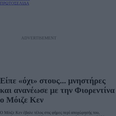
ΠΡΩΤΟΣΕΛΙΔΑ
Είπε «όχι» στους... μνηστήρες
και ανανέωσε με την Φιορεντίνα
ο Μόιζε Κεν
O Μόιζε Κεν έβαλε τέλος στις φήμες περί αποχώρησής του,