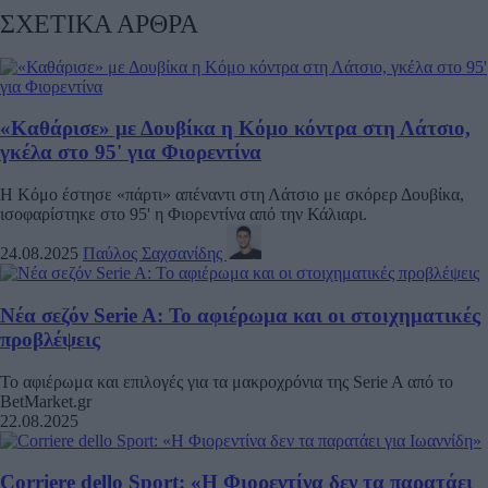
ΣΧΕΤΙΚΑ ΑΡΘΡΑ
«Καθάρισε» με Δουβίκα η Κόμο κόντρα στη Λάτσιο,
γκέλα στο 95' για Φιορεντίνα
Η Κόμο έστησε «πάρτι» απέναντι στη Λάτσιο με σκόρερ Δουβίκα,
ισοφαρίστηκε στο 95' η Φιορεντίνα από την Κάλιαρι.
24.08.2025
Παύλος Σαχσανίδης
Νέα σεζόν Serie A: Το αφιέρωμα και οι στοιχηματικές
προβλέψεις
Το αφιέρωμα και επιλογές για τα μακροχρόνια της Serie A από το
BetMarket.gr
22.08.2025
Corriere dello Sport: «Η Φιορεντίνα δεν τα παρατάει