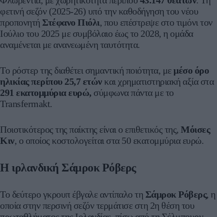
φετινή σεζόν (2025-26) υπό την καθοδήγηση του νέου
προπονητή
Στέφανο Πιόλι
, που επέστρεψε στο τιμόνι τον
Ιούλιο του 2025 με συμβόλαιο έως το 2028, η ομάδα
αναμένεται με ανανεωμένη ταυτότητα.
Το ρόστερ της διαθέτει σημαντική ποιότητα, με
μέσο όρο
ηλικίας περίπου 25,7 ετών
και χρηματιστηριακή αξία στα
291 εκατομμύρια ευρώ,
σύμφωνα πάντα με το
Transfermakt.
Ποιοτικότερος της παίκτης είναι ο επιθετικός της,
Μόισες
Κιν
, ο οποίος κοστολογείται στα 50 εκατομμύρια ευρώ.
Η ιρλανδική Σάμροκ Ρόβερς
Το δεύτερο γκρουπ έβγαλε αντίπαλο τη
Σάμροκ Ρόβερς
, η
οποία στην περσινή σεζόν τερμάτισε στη 2η θέση του
πρωταθλήματος της Ιρλανδίας, πίσω από τη Σέλμπουρν,