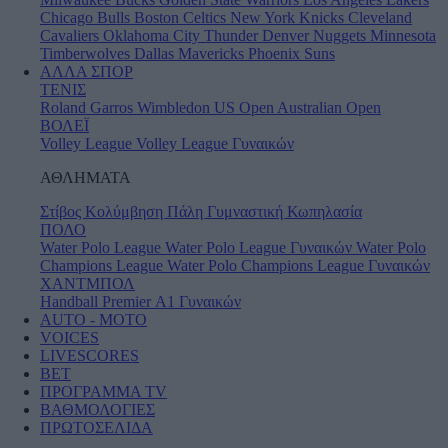
Chicago Bulls
Boston Celtics
New York Knicks
Cleveland
Cavaliers
Oklahoma City Thunder
Denver Nuggets
Minnesota
Timberwolves
Dallas Mavericks
Phoenix Suns
ΑΛΛΑ ΣΠΟΡ
ΤΕΝΙΣ
Roland Garros
Wimbledon
US Open
Australian Open
ΒΟΛΕΪ
Volley League
Volley League Γυναικών
ΑΘΛΗΜΑΤΑ
Στίβος
Κολύμβηση
Πάλη
Γυμναστική
Κωπηλασία
ΠΟΛΟ
Water Polo League
Water Polo League Γυναικών
Water Polo
Champions League
Water Polo Champions League Γυναικών
ΧΑΝΤΜΠΟΛ
Handball Premier
Α1 Γυναικών
AUTO - MOTO
VOICES
LIVESCORES
BET
ΠΡΟΓΡΑΜΜΑ TV
ΒΑΘΜΟΛΟΓΙΕΣ
ΠΡΩΤΟΣΕΛΙΔΑ