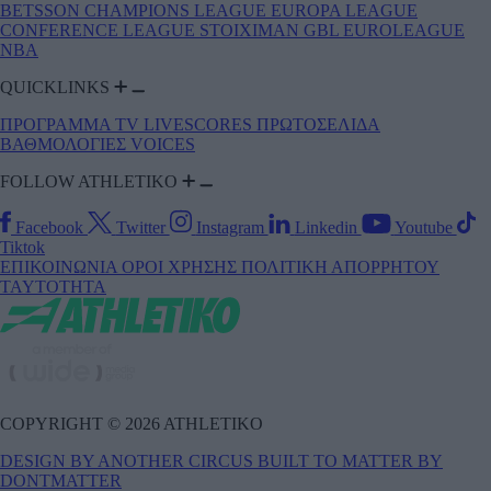
BETSSON
CHAMPIONS LEAGUE
EUROPA LEAGUE
CONFERENCE LEAGUE
STOIXIMAN GBL
EUROLEAGUE
NBA
QUICKLINKS
ΠΡΟΓΡΑΜΜΑ TV
LIVESCORES
ΠΡΩΤΟΣΕΛΙΔΑ
ΒΑΘΜΟΛΟΓΙΕΣ
VOICES
FOLLOW ATHLETIKO
Facebook
Twitter
Instagram
Linkedin
Youtube
Tiktok
ΕΠΙΚΟΙΝΩΝΙΑ
ΟΡΟΙ ΧΡΗΣΗΣ
ΠΟΛΙΤΙΚΗ ΑΠΟΡΡΗΤΟΥ
TAYTOTHTA
COPYRIGHT © 2026 ATHLETIKO
DESIGN BY ANOTHER CIRCUS
BUILT TO MATTER BY
DONTMATTER