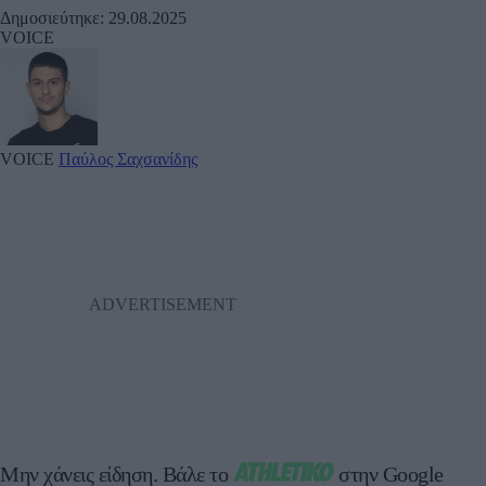
Δημοσιεύτηκε: 29.08.2025
VOICE
VOICE
Παύλος Σαχσανίδης
Μην χάνεις είδηση.
Βάλε το
στην Google