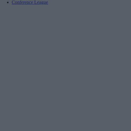
Conference League