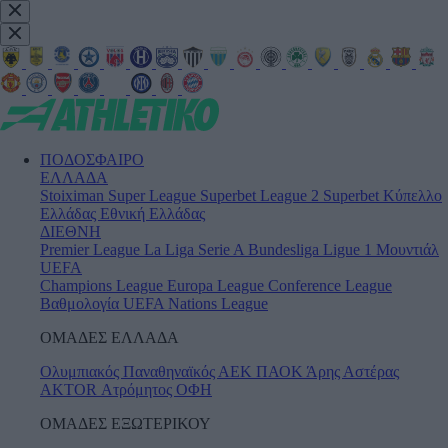
ΠΟΔΟΣΦΑΙΡΟ
ΕΛΛΑΔΑ
Stoiximan Super League
Superbet League 2
Superbet Κύπελλο
Ελλάδας
Εθνική Ελλάδας
ΔΙΕΘΝΗ
Premier League
La Liga
Serie A
Bundesliga
Ligue 1
Μουντιάλ
UEFA
Champions League
Europa League
Conference League
Βαθμολογία UEFA
Nations League
ΟΜΑΔΕΣ ΕΛΛΑΔΑ
Ολυμπιακός
Παναθηναϊκός
ΑΕΚ
ΠΑΟΚ
Άρης
Αστέρας
AKTOR
Ατρόμητος
ΟΦΗ
ΟΜΑΔΕΣ ΕΞΩΤΕΡΙΚΟΥ