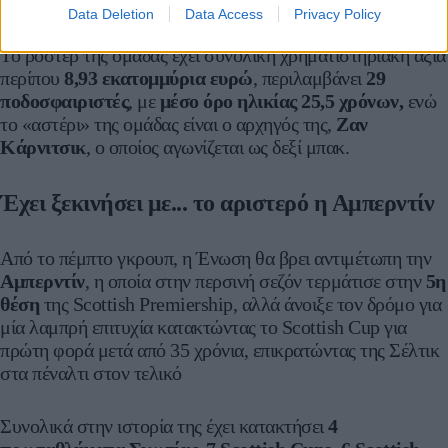
νίκες
.
Data Deletion
Data Access
Privacy Policy
Το ρόστερ της ομάδας έχει συνολική χρηματιστηριακή αξία
περίπου
8,93 εκατομμύρια ευρώ
, περιλαμβάνει
29
ποδοσφαιριστές
, με
μέσο όρο ηλικίας 25,5 χρόνων,
ενώ
το «αστέρι» της ομάδας είναι ο αρχηγός της,
Ζαν
Κάρνιτσικ
, ο οποίος αγωνίζεται ως δεξί μπακ.
Έχει ξεκινήσει με... το αριστερό η Αμπερντίν
Από το πέμπτο γκρουπ, η Ένωση θα βρει αντιμέτωπη την
Αμπερντίν
, η οποία στην περσινή σεζόν τερμάτισε στην
5η
θέση
της Scottish Premiership, αλλά άνοιξε τον δρόμο για
μία λαμπρή επιτυχία κατακτώντας το Scottish Cup για
πρώτη φορά μετά από 35 χρόνια, επικρατώντας της Σέλτικ
στα πέναλτι στον τελικό
Συνολικά στην ιστορία της έχει κατακτήσει
4