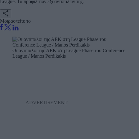
League. Τα προφίλ των έξι αντιπάλων της.
Μοιραστείτε το
Οι αντίπαλοι της ΑΕΚ στη League Phase του Conference
League / Manos Perdikakis