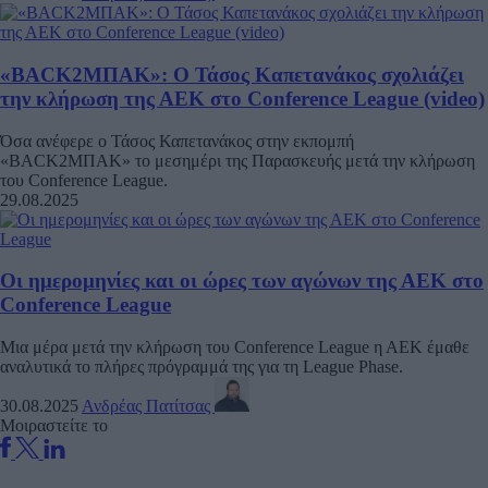
«BACK2ΜΠΑΚ»: Ο Τάσος Καπετανάκος σχολιάζει
την κλήρωση της ΑΕΚ στο Conference League (video)
Όσα ανέφερε ο Τάσος Καπετανάκος στην εκπομπή
«BACK2ΜΠΑΚ» το μεσημέρι της Παρασκευής μετά την κλήρωση
του Conference League.
29.08.2025
Οι ημερομηνίες και οι ώρες των αγώνων της ΑΕΚ στο
Conference League
Μια μέρα μετά την κλήρωση του Conference League η ΑΕΚ έμαθε
αναλυτικά το πλήρες πρόγραμμά της για τη League Phase.
30.08.2025
Ανδρέας Πατίτσας
Μοιραστείτε το