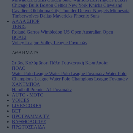
Chicago Bulls
Boston Celtics
New York Knicks
Cleveland
Cavaliers
Oklahoma City Thunder
Denver Nuggets
Minnesota
Timberwolves
Dallas Mavericks
Phoenix Suns
ΑΛΛΑ ΣΠΟΡ
ΤΕΝΙΣ
Roland Garros
Wimbledon
US Open
Australian Open
ΒΟΛΕΪ
Volley League
Volley League Γυναικών
ΑΘΛΗΜΑΤΑ
Στίβος
Κολύμβηση
Πάλη
Γυμναστική
Κωπηλασία
ΠΟΛΟ
Water Polo League
Water Polo League Γυναικών
Water Polo
Champions League
Water Polo Champions League Γυναικών
ΧΑΝΤΜΠΟΛ
Handball Premier
Α1 Γυναικών
AUTO - MOTO
VOICES
LIVESCORES
BET
ΠΡΟΓΡΑΜΜΑ TV
ΒΑΘΜΟΛΟΓΙΕΣ
ΠΡΩΤΟΣΕΛΙΔΑ