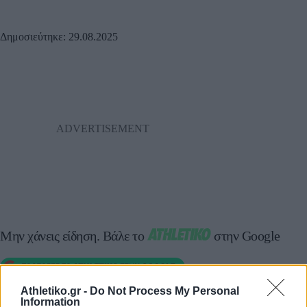
Δημοσιεύτηκε: 29.08.2025
Μην χάνεις είδηση.
Βάλε το
στην Google
Athletiko.gr -
Do Not Process My Personal
Information