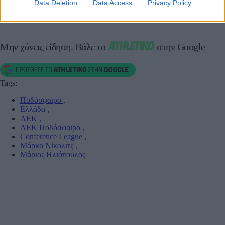
Data Deletion
Data Access
Privacy Policy
Μην χάνεις είδηση.
Βάλε το
στην Google
Tags:
Ποδόσφαιρο
,
Ελλάδα
,
ΑΕΚ
,
ΑΕΚ Ποδόσφαιρο
,
Conference League
,
Μάρκο Νίκολιτς
,
Μάριος Ηλιόπουλος