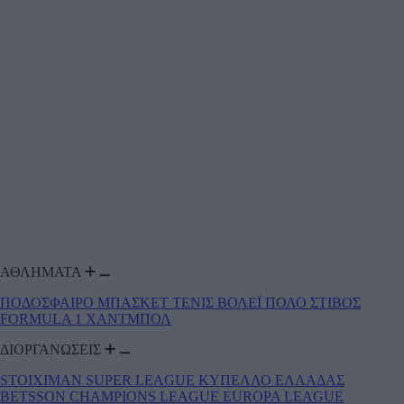
ΑΘΛΗΜΑΤΑ
ΠΟΔΟΣΦΑΙΡΟ
ΜΠΑΣΚΕΤ
ΤΕΝΙΣ
ΒΟΛΕΪ
ΠΟΛΟ
ΣΤΙΒΟΣ
FORMULA 1
ΧΑΝΤΜΠΟΛ
ΔΙΟΡΓΑΝΩΣΕΙΣ
STOIXIMAN SUPER LEAGUE
ΚΥΠΕΛΛΟ ΕΛΛΑΔΑΣ
BETSSON
CHAMPIONS LEAGUE
EUROPA LEAGUE