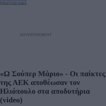
ΠΡΩΤΟΣΕΛΙΔΑ
«Ω Σούπερ Μάριο» - Οι παίκτες
της ΑΕΚ αποθέωσαν τον
Ηλιόπουλο στα αποδυτήρια
(video)