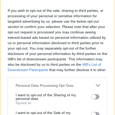
Η
ΑΕΚ
του
Μάρκο Νίκολιτς
έπαιξε άψογα, τα έκανε όλα
σωστά,
επιβλήθηκε 2-0 της Άντερλεχτ
και πήρε τη
If you wish to opt-out of the sale, sharing to third parties, or
σημαντική πρόκριση στη League Phase του Conference
processing of your personal or sensitive information for
League.
targeted advertising by us, please use the below opt-out
section to confirm your selection. Please note that after your
opt-out request is processed you may continue seeing
interest-based ads based on personal information utilized by
Η Ένωση πέτυχε τον στόχο της πρόκρισης και στους τρεις
us or personal information disclosed to third parties prior to
προκριματικούς γύρους και έκλεισε τη θέση στον ενιαίο
your opt-out. You may separately opt-out of the further
όμιλο της διοργάνωσης. Μετά το φινάλε της αναμέτρησης
disclosure of your personal information by third parties on the
με τους Βέλγους, οι «κιτρινόμαυροι» έστησαν...
πάρτι στα
IAB’s list of downstream participants. This information may
αποδυτήρια
της «OPAP Arena», ενώ δεν παρέλειψαν να
also be disclosed by us to third parties on the
IAB’s List of
συμμετάσχουν και οι Μάρκο Νίκολιτς και
Μάριος
Downstream Participants
that may further disclose it to other
Ηλιόπουλος
μαζί με τους παίκτες.
third parties.
Please note that this website/app uses one or more Google
Personal Data Processing Opt Outs
Στο βίντεο που δημοσίευσε η «κιτρινόμαυρη» ΠΑΕ, οι
services and may gather and store information including but
παίκτες πανηγυρίζουν έξαλλα την πρόκριση στα
not limited to your visit or usage behaviour. You may click to
I want to opt-out of the Sharing of my
personal data.
αποδυτήρια αποθεώνοντας μάλιστα και τον διοικητικό
grant or deny consent to Google and its third-party tags to
Opted In
ηγέτη της ΠΑΕ, Μάριο Ηλιόπουλο με το σύνθημα «Ω,
use your data for below specified purposes in below Google
Σούπερ Μάριο» και εκείνος να δίνει με τη σειρά του το
consent section.
I want to opt-out of the Sale of my