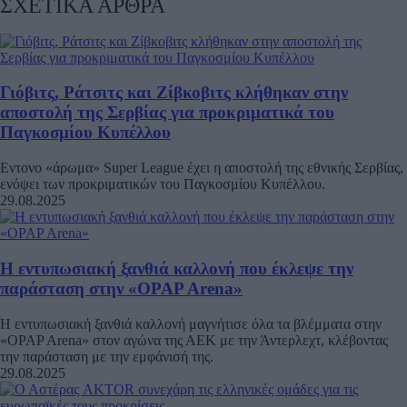
ΣΧΕΤΙΚΑ ΑΡΘΡΑ
Γιόβιτς, Ράτσιτς και Ζίβκοβιτς κλήθηκαν στην
αποστολή της Σερβίας για προκριματικά του
Παγκοσμίου Κυπέλλου
Εντονο «άρωμα» Super League έχει η αποστολή της εθνικής Σερβίας,
ενόψει των προκριματικών του Παγκοσμίου Κυπέλλου.
29.08.2025
Η εντυπωσιακή ξανθιά καλλονή που έκλεψε την
παράσταση στην «OPAP Arena»
Η εντυπωσιακή ξανθιά καλλονή μαγνήτισε όλα τα βλέμματα στην
«OPAP Arena» στον αγώνα της ΑΕΚ με την Άντερλεχτ, κλέβοντας
την παράσταση με την εμφάνισή της.
29.08.2025