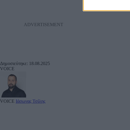
Δημοσιεύτηκε: 18.08.2025
VOICE
VOICE
Ιάσωνας Τσίλης