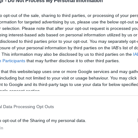
gr -
Do Not Process My Personal Information
to opt-out of the sale, sharing to third parties, or processing of your per
formation for targeted advertising by us, please use the below opt-out s
r selection. Please note that after your opt-out request is processed y
eing interest-based ads based on personal information utilized by us or
disclosed to third parties prior to your opt-out. You may separately opt-
losure of your personal information by third parties on the IAB’s list of
. This information may also be disclosed by us to third parties on the
IA
hampions League
>
Water Polo Champions League Γυναικών
Participants
that may further disclose it to other third parties.
 that this website/app uses one or more Google services and may gath
including but not limited to your visit or usage behaviour. You may click 
 to Google and its third-party tags to use your data for below specifi
ogle consent section.
l Data Processing Opt Outs
o opt-out of the Sharing of my personal data.
In