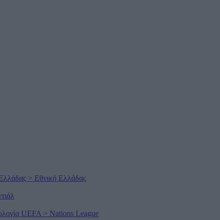
 Ελλάδας
>
Εθνική Ελλάδας
τιάλ
ολογία UEFA
>
Nations League