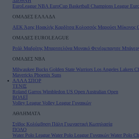
ΔΙΕΘΝΗ
EuroLeague
NBA
EuroCup
Basketball Champions League
Eur
ΟΜΑΔΕΣ ΕΛΛΑΔΑ
ΑΕΚ
Άρης
Ηρακλής
Καρδίτσα
Κολοσσός
Μαρούσι
Μύκονος
ΟΜΑΔΕΣ EUROLEAGUE
Ρεάλ Μαδρίτης
Μπαρτσελόνα
Μονακό
Φενέρμπαχτσε
Μπάγερ
ΟΜΑΔΕΣ ΝΒΑ
Milwaukee Bucks
Golden State Warriors
Los Angeles Lakers
Ch
Mavericks
Phoenix Suns
ΑΛΛΑ ΣΠΟΡ
ΤΕΝΙΣ
Roland Garros
Wimbledon
US Open
Australian Open
ΒΟΛΕΪ
Volley League
Volley League Γυναικών
ΑΘΛΗΜΑΤΑ
Στίβος
Κολύμβηση
Πάλη
Γυμναστική
Κωπηλασία
ΠΟΛΟ
Water Polo League
Water Polo League Γυναικών
Water Polo C