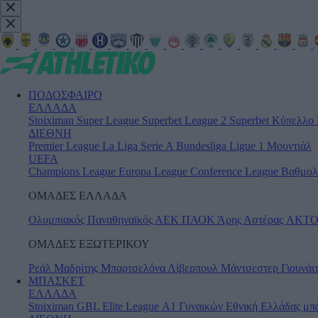
ΠΟΔΟΣΦΑΙΡΟ
ΕΛΛΑΔΑ
Stoiximan Super League
Superbet League 2
Superbet Κύπελλο
ΔΙΕΘΝΗ
Premier League
La Liga
Serie A
Bundesliga
Ligue 1
Μουντιάλ
UEFA
Champions League
Europa League
Conference League
Βαθμολ
ΟΜΑΔΕΣ ΕΛΛΑΔΑ
Ολυμπιακός
Παναθηναϊκός
ΑΕΚ
ΠΑΟΚ
Άρης
Αστέρας AKT
ΟΜΑΔΕΣ ΕΞΩΤΕΡΙΚΟΥ
Ρεάλ Μαδρίτης
Μπαρτσελόνα
Λίβερπουλ
Μάντσεστερ Γιουνάι
ΜΠΑΣΚΕΤ
ΕΛΛΑΔΑ
Stoiximan GBL
Elite League
Α1 Γυναικών
Εθνική Ελλάδας μπ