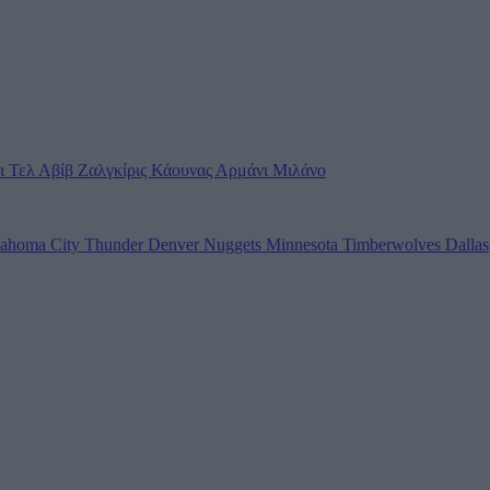
ι Τελ Αβίβ
Ζαλγκίρις Κάουνας
Αρμάνι Μιλάνο
ahoma City Thunder
Denver Nuggets
Minnesota Timberwolves
Dallas