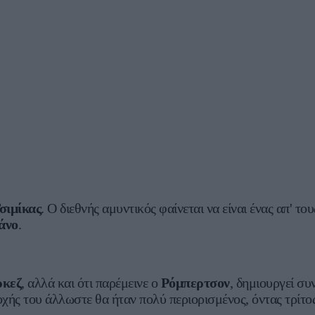
σιμίκας
. Ο διεθνής αμυντικός φαίνεται να είναι ένας απ' 
άνο
.
κεζ
, αλλά και ότι παρέμεινε ο
Ρόμπερτσον
, δημιουργεί συ
χής του άλλωστε θα ήταν πολύ περιορισμένος, όντας τρίτος