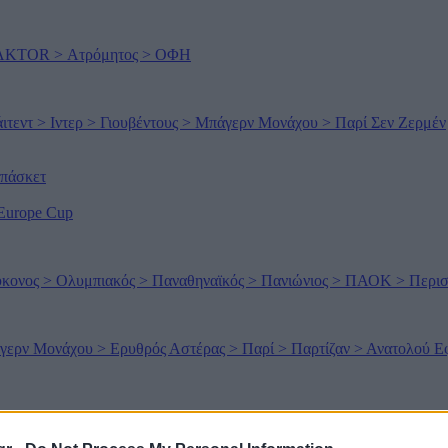
 AKTOR
>
Ατρόμητος
>
ΟΦΗ
άιτεντ
>
Ιντερ
>
Γιουβέντους
>
Μπάγερν Μονάχου
>
Παρί Σεν Ζερμέν
μπάσκετ
Europe Cup
κονος
>
Ολυμπιακός
>
Παναθηναϊκός
>
Πανιώνιος
>
ΠΑΟΚ
>
Περισ
γερν Μονάχου
>
Ερυθρός Αστέρας
>
Παρί
>
Παρτίζαν
>
Ανατολού Ε
Chicago Bulls
>
Boston Celtics
>
New York Knicks
>
Cleveland Caval