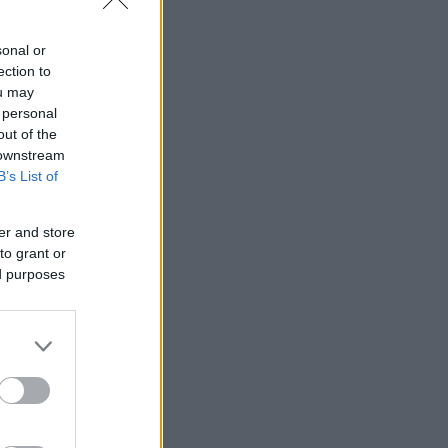
sonal or
ection to
ou may
 personal
out of the
 downstream
B’s List of
er and store
to grant or
ed purposes