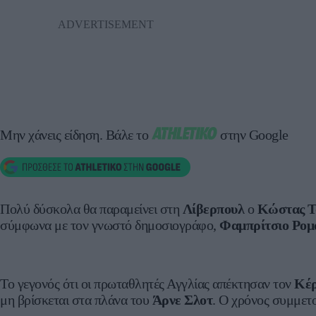
Μην χάνεις είδηση.
Βάλε το
στην Google
Πολύ δύσκολα θα παραμείνει στη
Λίβερπουλ
ο
Κώστας Τ
σύμφωνα με τον γνωστό δημοσιογράφο,
Φαμπρίτσιο Ρομ
Το γεγονός ότι οι πρωταθλητές Αγγλίας απέκτησαν τον
Κέρ
μη βρίσκεται στα πλάνα του
Άρνε Σλοτ
. Ο χρόνος συμμετο