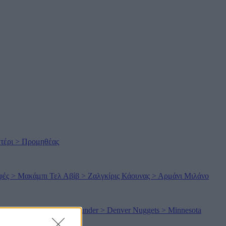
τέρι
>
Προμηθέας
φές
>
Μακάμπι Τελ Αβίβ
>
Ζαλγκίρις Κάουνας
>
Αρμάνι Μιλάνο
iers
>
Oklahoma City Thunder
>
Denver Nuggets
>
Minnesota