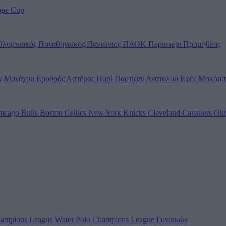
ope Cup
Ολυμπιακός
Παναθηναϊκός
Πανιώνιος
ΠΑΟΚ
Περιστέρι
Προμηθέας
ν Μονάχου
Ερυθρός Αστέρας
Παρί
Παρτίζαν
Ανατολού Εφές
Μακάμπ
icago Bulls
Boston Celtics
New York Knicks
Cleveland Cavaliers
Okl
hampions League
Water Polo Champions League Γυναικών