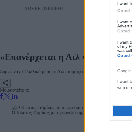
I want t
Opted 
I want 
Advertis
Opted 
I want t
of my P
was col
«Επανέρχεται η Λιλ για Τσιμίκα
Opted 
Google 
Σύμφωνα με Γαλλικό μέσο, η Λιλ ετοιμάζει πρόταση στη Λίβερπουλ 
I want t
web or d
Μοιραστείτε το
Ο Κώστας Τσιμίκας με τη φανέλα της Λίβερπουλ / Πηγή: Imag