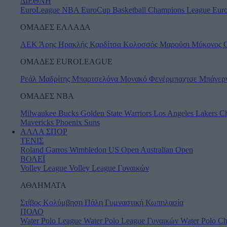
ΔΙΕΘΝΗ
EuroLeague
NBA
EuroCup
Basketball Champions League
Eur
ΟΜΑΔΕΣ ΕΛΛΑΔΑ
ΑΕΚ
Άρης
Ηρακλής
Καρδίτσα
Κολοσσός
Μαρούσι
Μύκονος
ΟΜΑΔΕΣ EUROLEAGUE
Ρεάλ Μαδρίτης
Μπαρτσελόνα
Μονακό
Φενέρμπαχτσε
Μπάγερ
ΟΜΑΔΕΣ ΝΒΑ
Milwaukee Bucks
Golden State Warriors
Los Angeles Lakers
Ch
Mavericks
Phoenix Suns
ΑΛΛΑ ΣΠΟΡ
ΤΕΝΙΣ
Roland Garros
Wimbledon
US Open
Australian Open
ΒΟΛΕΪ
Volley League
Volley League Γυναικών
ΑΘΛΗΜΑΤΑ
Στίβος
Κολύμβηση
Πάλη
Γυμναστική
Κωπηλασία
ΠΟΛΟ
Water Polo League
Water Polo League Γυναικών
Water Polo C