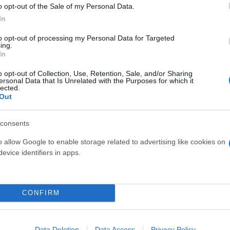
o opt-out of the Sale of my Personal Data.
In
to opt-out of processing my Personal Data for Targeted
ing.
In
o opt-out of Collection, Use, Retention, Sale, and/or Sharing
ersonal Data that Is Unrelated with the Purposes for which it
lected.
λλά ξέρει και να πουλάει - Εχει
Out
consents
o allow Google to enable storage related to advertising like cookies on
νος επιθετικός πουλήθηκε στην Μπόρνμουθ για τουλάχιστον 24 εκατ
evice identifiers in apps.
CONFIRM
Data Deletion
Data Access
Privacy Policy