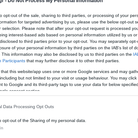
gr -
Do Not Process My Personal Information
to opt-out of the sale, sharing to third parties, or processing of your per
formation for targeted advertising by us, please use the below opt-out s
r selection. Please note that after your opt-out request is processed y
eing interest-based ads based on personal information utilized by us or
disclosed to third parties prior to your opt-out. You may separately opt-
losure of your personal information by third parties on the IAB’s list of
. This information may also be disclosed by us to third parties on the
IA
hampions League
>
Water Polo Champions League Γυναικών
Participants
that may further disclose it to other third parties.
 that this website/app uses one or more Google services and may gath
including but not limited to your visit or usage behaviour. You may click 
 to Google and its third-party tags to use your data for below specifi
ogle consent section.
l Data Processing Opt Outs
o opt-out of the Sharing of my personal data.
In