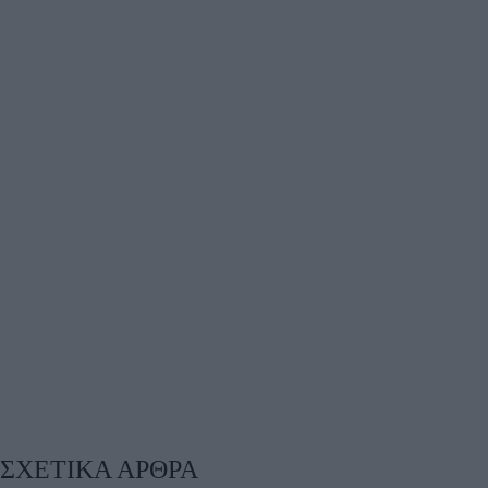
ΣΧΕΤΙΚΑ ΑΡΘΡΑ