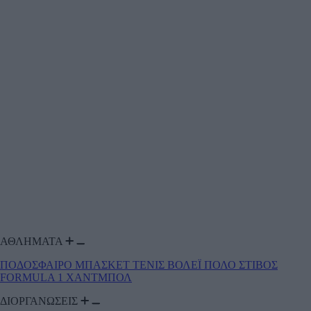
ΑΘΛΗΜΑΤΑ
ΠΟΔΟΣΦΑΙΡΟ
ΜΠΑΣΚΕΤ
ΤΕΝΙΣ
ΒΟΛΕΪ
ΠΟΛΟ
ΣΤΙΒΟΣ
FORMULA 1
ΧΑΝΤΜΠΟΛ
ΔΙΟΡΓΑΝΩΣΕΙΣ