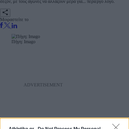
σεζόν, με τους αγώνες να αλλάζουν μέρα για... περίεργο λόγο.
Μοιραστείτε το
Πήγη: Imago
Δημοσιεύτηκε: 01.07.2025
VOICE
Athletiko.gr -
Do Not Process My Personal