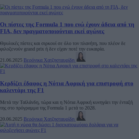
Οι πίστες της Formula 1 που ενώ έχουν άδεια από τη
FIA, δεν πραγματοποιούνται εκεί αγώνες
Θρυλικές πίστες και σιρκουί σε όλο τον πλανήτη, που πλέον δε
φιλοξενούν grand prix ή δεν είχαν ποτέ την ευκαιρία.
21.06.2025
Βερόνικα Χατζησταυρίδη
Κερδίζει έδαφος η Νότια Αφρική για επιστροφή στο
καλεντάρι της F1
Μετά την Ταϊλάνδη, τώρα και η Νότια Αφρική κυνηγάει την ένταξή
της στο πρόγραμμα της Formula 1 μετά το 2028.
20.06.2025
Βερόνικα Χατζησταυρίδη