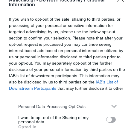
Information
If you wish to opt-out of the sale, sharing to third parties, or
processing of your personal or sensitive information for
targeted advertising by us, please use the below opt-out
VOICE
Βερόνικα Χατζησταυρίδη
section to confirm your selection. Please note that after your
opt-out request is processed you may continue seeing
interest-based ads based on personal information utilized by
us or personal information disclosed to third parties prior to
your opt-out. You may separately opt-out of the further
disclosure of your personal information by third parties on the
IAB’s list of downstream participants. This information may
also be disclosed by us to third parties on the
IAB’s List of
Downstream Participants
that may further disclose it to other
third parties.
Please note that this website/app uses one or more Google
Personal Data Processing Opt Outs
services and may gather and store information including but
not limited to your visit or usage behaviour. You may click to
I want to opt-out of the Sharing of my
Μην χάνεις είδηση.
Βάλε το
στην Google
personal data.
grant or deny consent to Google and its third-party tags to
Opted In
use your data for below specified purposes in below Google