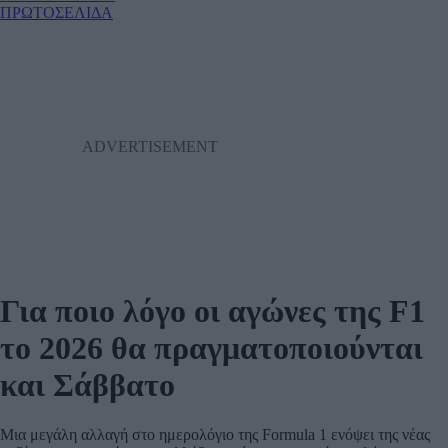
ΠΡΩΤΟΣΕΛΙΔΑ
Για ποιο λόγο οι αγώνες της F1
το 2026 θα πραγματοποιούνται
και Σάββατο
Μια μεγάλη αλλαγή στο ημερολόγιο της Formula 1 ενόψει της νέας