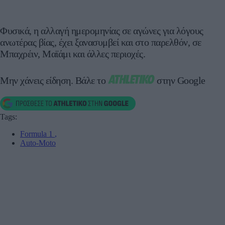
Φυσικά, η αλλαγή ημερομηνίας σε αγώνες για λόγους
ανωτέρας βίας, έχει ξανασυμβεί και στο παρελθόν, σε
Μπαχρέιν, Μαϊάμι και άλλες περιοχές.
Μην χάνεις είδηση.
Βάλε το
στην Google
Tags:
Formula 1
,
Auto-Moto