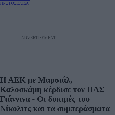
ΠΡΩΤΟΣΕΛΙΔΑ
Η ΑΕΚ με Μαρσιάλ,
Καλοσκάμη κέρδισε τον ΠΑΣ
Γιάννινα - Οι δοκιμές του
Νίκολιτς και τα συμπεράσματα