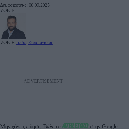
Δημοσιεύτηκε: 08.09.2025
VOICE
VOICE
Τάσος Καπετανάκος
Μην χάνεις είδηση.
Βάλε το
στην Google