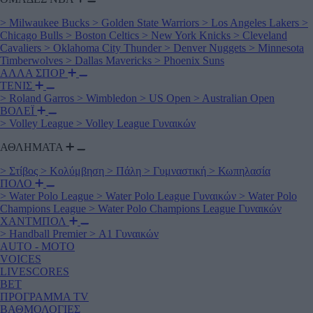
>
Milwaukee Bucks
>
Golden State Warriors
>
Los Angeles Lakers
>
Chicago Bulls
>
Boston Celtics
>
New York Knicks
>
Cleveland
Cavaliers
>
Oklahoma City Thunder
>
Denver Nuggets
>
Minnesota
Timberwolves
>
Dallas Mavericks
>
Phoenix Suns
ΑΛΛΑ ΣΠΟΡ
ΤΕΝΙΣ
>
Roland Garros
>
Wimbledon
>
US Open
>
Australian Open
ΒΟΛΕΪ
>
Volley League
>
Volley League Γυναικών
ΑΘΛΗΜΑΤΑ
>
Στίβος
>
Κολύμβηση
>
Πάλη
>
Γυμναστική
>
Κωπηλασία
ΠΟΛΟ
>
Water Polo League
>
Water Polo League Γυναικών
>
Water Polo
Champions League
>
Water Polo Champions League Γυναικών
ΧΑΝΤΜΠΟΛ
>
Handball Premier
>
Α1 Γυναικών
AUTO - MOTO
VOICES
LIVESCORES
BET
ΠΡΟΓΡΑΜΜΑ TV
ΒΑΘΜΟΛΟΓΙΕΣ