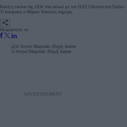
Καλή η εικόνα της ΑΕΚ στο φιλικό με τον ΠΑΣ Γιάννινα στα Σπάτα -
Τι δοκίμασε ο Μάρκο Νίκολιτς σήμερα.
Μοιραστείτε το
Ο Αντονί Μαρσιάλ /Πηγή: Intime