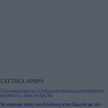
ΣΧΕΤΙΚΑ ΑΡΘΡΑ
Το τρομερό πανό των Ελλήνων στην Σκωτία με τον