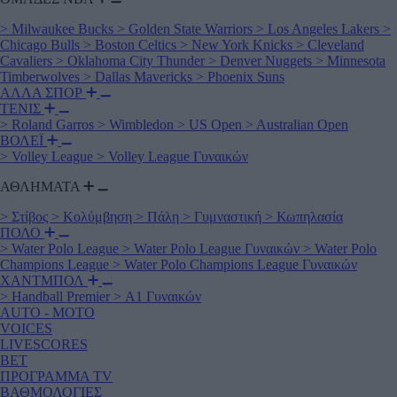
>
Milwaukee Bucks
>
Golden State Warriors
>
Los Angeles Lakers
>
Chicago Bulls
>
Boston Celtics
>
New York Knicks
>
Cleveland
Cavaliers
>
Oklahoma City Thunder
>
Denver Nuggets
>
Minnesota
Timberwolves
>
Dallas Mavericks
>
Phoenix Suns
ΑΛΛΑ ΣΠΟΡ
ΤΕΝΙΣ
>
Roland Garros
>
Wimbledon
>
US Open
>
Australian Open
ΒΟΛΕΪ
>
Volley League
>
Volley League Γυναικών
ΑΘΛΗΜΑΤΑ
>
Στίβος
>
Κολύμβηση
>
Πάλη
>
Γυμναστική
>
Κωπηλασία
ΠΟΛΟ
>
Water Polo League
>
Water Polo League Γυναικών
>
Water Polo
Champions League
>
Water Polo Champions League Γυναικών
ΧΑΝΤΜΠΟΛ
>
Handball Premier
>
Α1 Γυναικών
AUTO - MOTO
VOICES
LIVESCORES
BET
ΠΡΟΓΡΑΜΜΑ TV
ΒΑΘΜΟΛΟΓΙΕΣ