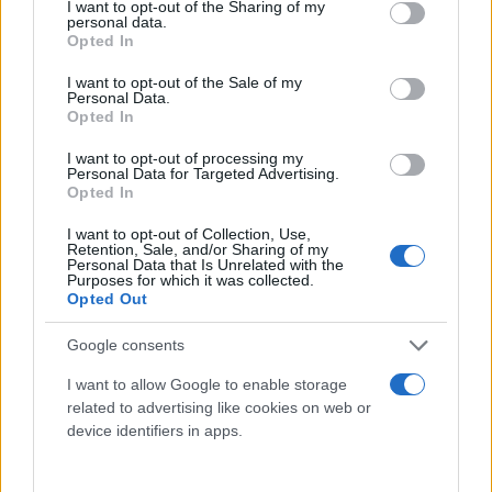
not limited to your visit or usage behaviour. You may click to
I want to opt-out of the Sharing of my
personal data.
grant or deny consent to Google and its third-party tags to
Υπέροχη συνεργασία
Μπακασέτα
,
Τζόλη
, ο πρώτος
Opted In
use your data for below specified purposes in below Google
γύρισε και ο
Παυλίδης
εξ επαφής σε άδεια εστία δεν βρήκε
consent section.
I want to opt-out of the Sale of my
την μπάλα, αρκούσε ένα άγγιγμα για να την στείλει στα
Personal Data.
δίχτυα.
Opted In
I want to opt-out of processing my
Δείτε την τρομερή ευκαιρία:
Personal Data for Targeted Advertising.
Opted In
I want to opt-out of Collection, Use,
Retention, Sale, and/or Sharing of my
Personal Data that Is Unrelated with the
Purposes for which it was collected.
Opted Out
Google consents
I want to allow Google to enable storage
related to advertising like cookies on web or
device identifiers in apps.
Μην χάνεις είδηση.
Βάλε το
στην Google