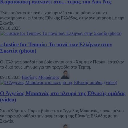
Καραϊσκάκη απέναντι στο... τέρας του Λοκ Νες
Ένα ευφάνταστο πανό είχαν την ιδέα να ετοιμάσουν και να
αναρτήσουν οι φίλοι της Εθνικής Ελλάδας, στην αναμέτρηση με την
Σκωτία.
09.10.2025
«Justice for Tempi»: Το πανό των Ελλήνων στην
Σκωτία (photo)
Οι Έλληνες οπαδοί που βρίσκονται στο «Χάμπτεν Παρκ», έστειλαν
το δικό τους μήνυμα για την τραγωδία στα Τέμπη.
09.10.2025
Βασίλης Μοιρώτσος
Ο Άγγελος Μπασινάς στο πλευρό της Εθνικής ομάδας
(video)
Στο «Χάμπτεν Παρκ» βρίσκεται ο Άγγελος Μπασινάς, προκειμένου
να παρακολουθήσει την αναμέτρηση της Εθνικής Ελλάδας με τη
Σκωτία.