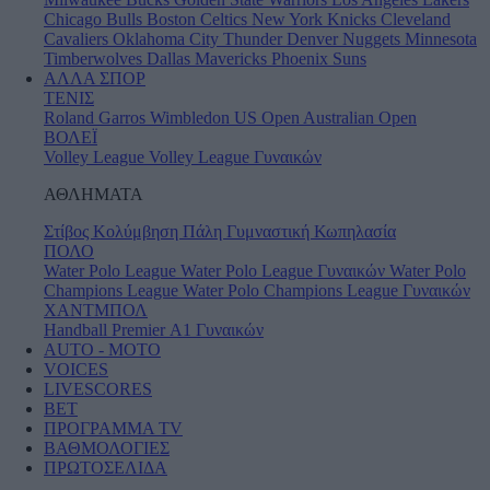
Chicago Bulls
Boston Celtics
New York Knicks
Cleveland
Cavaliers
Oklahoma City Thunder
Denver Nuggets
Minnesota
Timberwolves
Dallas Mavericks
Phoenix Suns
ΑΛΛΑ ΣΠΟΡ
ΤΕΝΙΣ
Roland Garros
Wimbledon
US Open
Australian Open
ΒΟΛΕΪ
Volley League
Volley League Γυναικών
ΑΘΛΗΜΑΤΑ
Στίβος
Κολύμβηση
Πάλη
Γυμναστική
Κωπηλασία
ΠΟΛΟ
Water Polo League
Water Polo League Γυναικών
Water Polo
Champions League
Water Polo Champions League Γυναικών
ΧΑΝΤΜΠΟΛ
Handball Premier
Α1 Γυναικών
AUTO - MOTO
VOICES
LIVESCORES
BET
ΠΡΟΓΡΑΜΜΑ TV
ΒΑΘΜΟΛΟΓΙΕΣ
ΠΡΩΤΟΣΕΛΙΔΑ