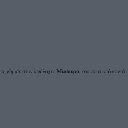
τός γύρισε στον αφύλαχτο
Μασούρα
, του σουτ από κοντά