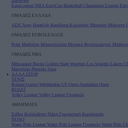
ΔΙΕΘΝΗ
EuroLeague
NBA
EuroCup
Basketball Champions League
Eur
ΟΜΑΔΕΣ ΕΛΛΑΔΑ
ΑΕΚ
Άρης
Ηρακλής
Καρδίτσα
Κολοσσός
Μαρούσι
Μύκονος
ΟΜΑΔΕΣ EUROLEAGUE
Ρεάλ Μαδρίτης
Μπαρτσελόνα
Μονακό
Φενέρμπαχτσε
Μπάγερ
ΟΜΑΔΕΣ ΝΒΑ
Milwaukee Bucks
Golden State Warriors
Los Angeles Lakers
Ch
Mavericks
Phoenix Suns
ΑΛΛΑ ΣΠΟΡ
ΤΕΝΙΣ
Roland Garros
Wimbledon
US Open
Australian Open
ΒΟΛΕΪ
Volley League
Volley League Γυναικών
ΑΘΛΗΜΑΤΑ
Στίβος
Κολύμβηση
Πάλη
Γυμναστική
Κωπηλασία
ΠΟΛΟ
Water Polo League
Water Polo League Γυναικών
Water Polo C