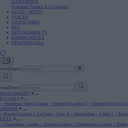
ΧΑΝΤΜΠΟΛ
Handball Premier
Α1 Γυναικών
AUTO - MOTO
VOICES
LIVESCORES
BET
ΠΡΟΓΡΑΜΜΑ TV
ΒΑΘΜΟΛΟΓΙΕΣ
ΠΡΩΤΟΣΕΛΙΔΑ
Αναζήτηση
Αναζήτηση
ΠΟΔΟΣΦΑΙΡΟ
ΕΛΛΑΔΑ
>
Stoiximan Super League
>
Superbet League 2
>
Superbet Κύπελλο
ΔΙΕΘΝΗ
>
Premier League
>
La Liga
>
Serie A
>
Bundesliga
>
Ligue 1
>
Μουν
UEFA
>
Champions League
>
Europa League
>
Conference League
>
Βαθμ