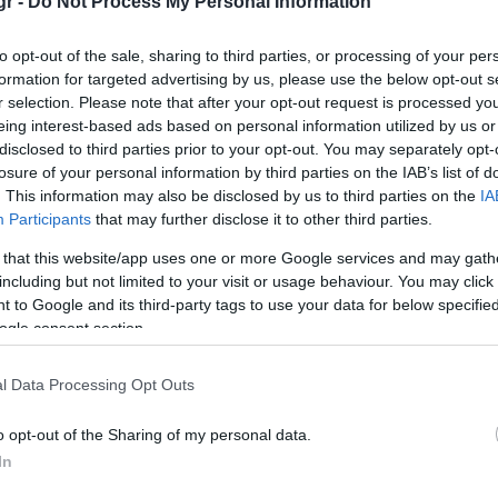
gr -
Do Not Process My Personal Information
to opt-out of the sale, sharing to third parties, or processing of your per
formation for targeted advertising by us, please use the below opt-out s
r selection. Please note that after your opt-out request is processed y
eing interest-based ads based on personal information utilized by us or
disclosed to third parties prior to your opt-out. You may separately opt-
losure of your personal information by third parties on the IAB’s list of
. This information may also be disclosed by us to third parties on the
IA
hampions League
>
Water Polo Champions League Γυναικών
Participants
that may further disclose it to other third parties.
 that this website/app uses one or more Google services and may gath
including but not limited to your visit or usage behaviour. You may click 
 to Google and its third-party tags to use your data for below specifi
ogle consent section.
l Data Processing Opt Outs
o opt-out of the Sharing of my personal data.
In