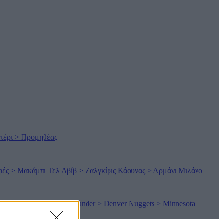
τέρι
>
Προμηθέας
φές
>
Μακάμπι Τελ Αβίβ
>
Ζαλγκίρις Κάουνας
>
Αρμάνι Μιλάνο
iers
>
Oklahoma City Thunder
>
Denver Nuggets
>
Minnesota