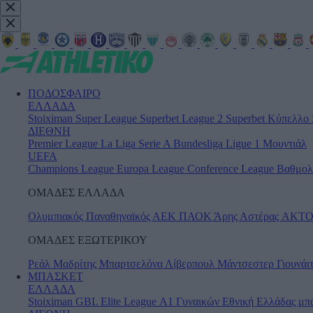
ΠΟΔΟΣΦΑΙΡΟ
ΕΛΛΑΔΑ
Stoiximan Super League
Superbet League 2
Superbet Κύπελλο
ΔΙΕΘΝΗ
Premier League
La Liga
Serie A
Bundesliga
Ligue 1
Μουντιάλ
UEFA
Champions League
Europa League
Conference League
Βαθμολ
ΟΜΑΔΕΣ ΕΛΛΑΔΑ
Ολυμπιακός
Παναθηναϊκός
ΑΕΚ
ΠΑΟΚ
Άρης
Αστέρας AKT
ΟΜΑΔΕΣ ΕΞΩΤΕΡΙΚΟΥ
Ρεάλ Μαδρίτης
Μπαρτσελόνα
Λίβερπουλ
Μάντσεστερ Γιουνάι
ΜΠΑΣΚΕΤ
ΕΛΛΑΔΑ
Stoiximan GBL
Elite League
Α1 Γυναικών
Εθνική Ελλάδας μπ