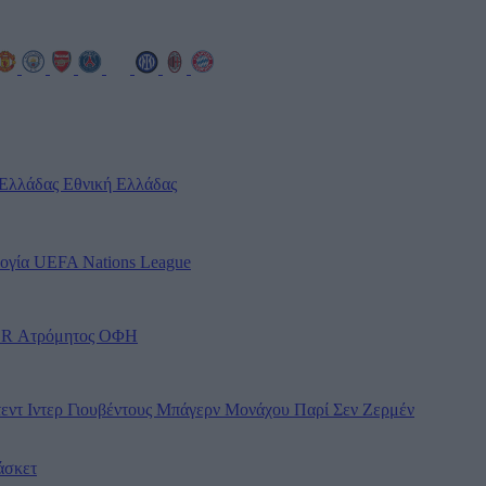
 Ελλάδας
Εθνική Ελλάδας
ογία UEFA
Nations League
OR
Ατρόμητος
ΟΦΗ
τεντ
Ιντερ
Γιουβέντους
Μπάγερν Μονάχου
Παρί Σεν Ζερμέν
άσκετ