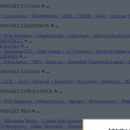
ΟΜΑΔΕΣ ΕΛΛΑΔΑ
>
Ολυμπιακός
>
Παναθηναϊκός
>
ΑΕΚ
>
ΠΑΟΚ
>
Άρης
>
Αστέρας
ΟΜΑΔΕΣ ΕΞΩΤΕΡΙΚΟΥ
>
Ρεάλ Μαδρίτης
>
Μπαρτσελόνα
>
Λίβερπουλ
>
Μάντσεστερ Γιουν
ΜΠΑΣΚΕΤ
ΕΛΛΑΔΑ
>
Stoiximan GBL
>
Elite League
>
Α1 Γυναικών
>
Εθνική Ελλάδας 
ΔΙΕΘΝΗ
>
EuroLeague
>
NBA
>
EuroCup
>
Basketball Champions League
>
ΟΜΑΔΕΣ ΕΛΛΑΔΑ
>
ΑΕΚ
>
Άρης
>
Ηρακλής
>
Καρδίτσα
>
Κολοσσός
>
Μαρούσι
>
Μύ
ΟΜΑΔΕΣ EUROLEAGUE
>
Ρεάλ Μαδρίτης
>
Μπαρτσελόνα
>
Μονακό
>
Φενέρμπαχτσε
>
Μπά
ΟΜΑΔΕΣ ΝΒΑ
>
Milwaukee Bucks
>
Golden State Warriors
>
Los Angeles Lakers
>
Timberwolves
>
Dallas Mavericks
>
Phoenix Suns