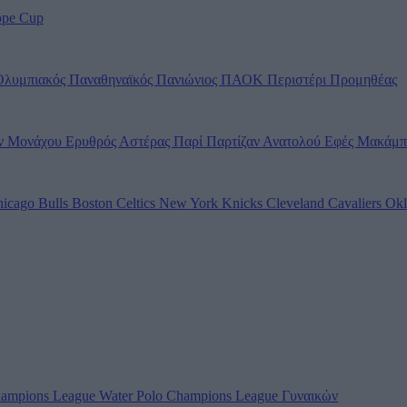
ope Cup
Ολυμπιακός
Παναθηναϊκός
Πανιώνιος
ΠΑΟΚ
Περιστέρι
Προμηθέας
ν Μονάχου
Ερυθρός Αστέρας
Παρί
Παρτίζαν
Ανατολού Εφές
Μακάμπ
icago Bulls
Boston Celtics
New York Knicks
Cleveland Cavaliers
Okl
hampions League
Water Polo Champions League Γυναικών