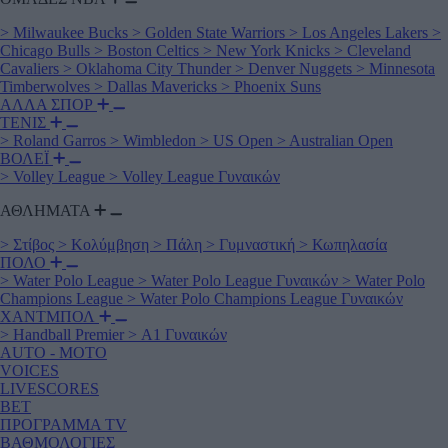
>
Milwaukee Bucks
>
Golden State Warriors
>
Los Angeles Lakers
>
Chicago Bulls
>
Boston Celtics
>
New York Knicks
>
Cleveland
Cavaliers
>
Oklahoma City Thunder
>
Denver Nuggets
>
Minnesota
Timberwolves
>
Dallas Mavericks
>
Phoenix Suns
ΑΛΛΑ ΣΠΟΡ
ΤΕΝΙΣ
>
Roland Garros
>
Wimbledon
>
US Open
>
Australian Open
ΒΟΛΕΪ
>
Volley League
>
Volley League Γυναικών
ΑΘΛΗΜΑΤΑ
>
Στίβος
>
Κολύμβηση
>
Πάλη
>
Γυμναστική
>
Κωπηλασία
ΠΟΛΟ
>
Water Polo League
>
Water Polo League Γυναικών
>
Water Polo
Champions League
>
Water Polo Champions League Γυναικών
ΧΑΝΤΜΠΟΛ
>
Handball Premier
>
Α1 Γυναικών
AUTO - MOTO
VOICES
LIVESCORES
BET
ΠΡΟΓΡΑΜΜΑ TV
ΒΑΘΜΟΛΟΓΙΕΣ