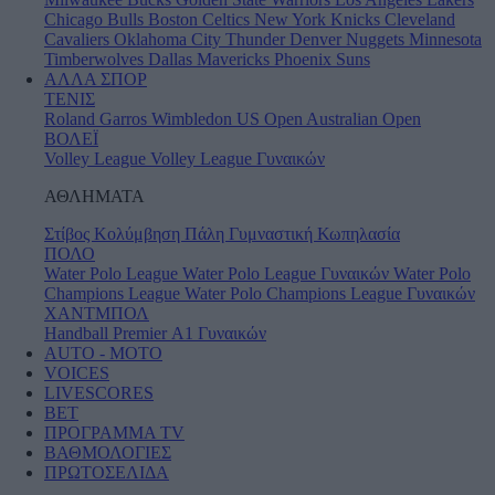
Chicago Bulls
Boston Celtics
New York Knicks
Cleveland
Cavaliers
Oklahoma City Thunder
Denver Nuggets
Minnesota
Timberwolves
Dallas Mavericks
Phoenix Suns
ΑΛΛΑ ΣΠΟΡ
ΤΕΝΙΣ
Roland Garros
Wimbledon
US Open
Australian Open
ΒΟΛΕΪ
Volley League
Volley League Γυναικών
ΑΘΛΗΜΑΤΑ
Στίβος
Κολύμβηση
Πάλη
Γυμναστική
Κωπηλασία
ΠΟΛΟ
Water Polo League
Water Polo League Γυναικών
Water Polo
Champions League
Water Polo Champions League Γυναικών
ΧΑΝΤΜΠΟΛ
Handball Premier
Α1 Γυναικών
AUTO - MOTO
VOICES
LIVESCORES
BET
ΠΡΟΓΡΑΜΜΑ TV
ΒΑΘΜΟΛΟΓΙΕΣ
ΠΡΩΤΟΣΕΛΙΔΑ