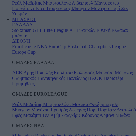
Ρεάλ Μαδρίτης
Μπαρτσελόνα
Λίβερπουλ
Μάντσεστερ
Γιουνάιτεντ
Ιντερ
Γιουβέντους
Μπάγερν Μονάχου
Παρί Σεν
Ζερμέν
ΜΠΑΣΚΕΤ
ΕΛΛΑΔΑ
Stoiximan GBL
Elite League
Α1 Γυναικών
Εθνική Ελλάδας
μπάσκετ
ΔΙΕΘΝΗ
EuroLeague
NBA
EuroCup
Basketball Champions League
Europe Cup
ΟΜΑΔΕΣ ΕΛΛΑΔΑ
ΑΕΚ
Άρης
Ηρακλής
Καρδίτσα
Κολοσσός
Μαρούσι
Μύκονος
Ολυμπιακός
Παναθηναϊκός
Πανιώνιος
ΠΑΟΚ
Περιστέρι
Προμηθέας
ΟΜΑΔΕΣ EUROLEAGUE
Ρεάλ Μαδρίτης
Μπαρτσελόνα
Μονακό
Φενέρμπαχτσε
Μπάγερν Μονάχου
Ερυθρός Αστέρας
Παρί
Παρτίζαν
Ανατολού
Εφές
Μακάμπι Τελ Αβίβ
Ζαλγκίρις Κάουνας
Αρμάνι Μιλάνο
ΟΜΑΔΕΣ ΝΒΑ
Milwaukee Bucks
Golden State Warriors
Los Angeles Lakers