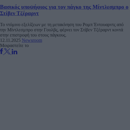
Βασικός υποψήφιος για τον πάγκο της Μίντλεσμπρο ο
Στίβεν Τζέραρντ
Το ντόμινο εξελίξεων με τη μετακίνηση του Ρομπ Έντουαρντς από
την Μίντλεσμπρο στην Γουλβς, φέρνει τον Στίβεν Τζέραρντ κοντά
στην επιστροφή του στους πάγκους.
12.11.2025
Newsroom
Μοιραστείτε το