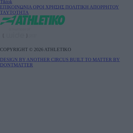
Tiktok
ΕΠΙΚΟΙΝΩΝΙΑ
ΟΡΟΙ ΧΡΗΣΗΣ
ΠΟΛΙΤΙΚΗ ΑΠΟΡΡΗΤΟΥ
TAYTOTHTA
COPYRIGHT © 2026 ATHLETIKO
DESIGN BY ANOTHER CIRCUS
BUILT TO MATTER BY
DONTMATTER