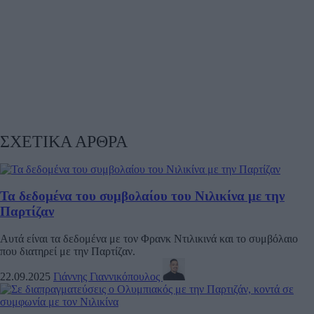
ΣΧΕΤΙΚΑ ΑΡΘΡΑ
Τα δεδομένα του συμβολαίου του Νιλικίνα με την
Παρτίζαν
Aυτά είναι τα δεδομένα με τον Φρανκ Ντιλικινά και το συμβόλαιο
που διατηρεί με την Παρτίζαν.
22.09.2025
Γιάννης Γιαννικόπουλος