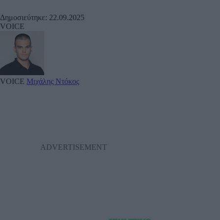
Δημοσιεύτηκε: 22.09.2025
VOICE
VOICE
Μιχάλης Ντόκος