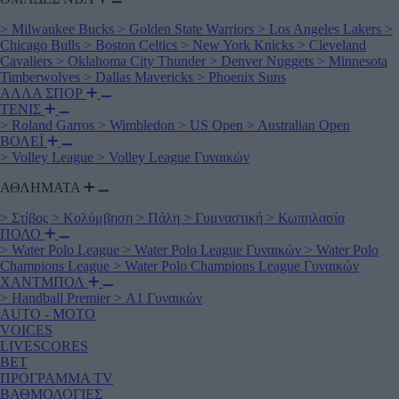
>
Milwaukee Bucks
>
Golden State Warriors
>
Los Angeles Lakers
>
Chicago Bulls
>
Boston Celtics
>
New York Knicks
>
Cleveland
Cavaliers
>
Oklahoma City Thunder
>
Denver Nuggets
>
Minnesota
Timberwolves
>
Dallas Mavericks
>
Phoenix Suns
ΑΛΛΑ ΣΠΟΡ
ΤΕΝΙΣ
>
Roland Garros
>
Wimbledon
>
US Open
>
Australian Open
ΒΟΛΕΪ
>
Volley League
>
Volley League Γυναικών
ΑΘΛΗΜΑΤΑ
>
Στίβος
>
Κολύμβηση
>
Πάλη
>
Γυμναστική
>
Κωπηλασία
ΠΟΛΟ
>
Water Polo League
>
Water Polo League Γυναικών
>
Water Polo
Champions League
>
Water Polo Champions League Γυναικών
ΧΑΝΤΜΠΟΛ
>
Handball Premier
>
Α1 Γυναικών
AUTO - MOTO
VOICES
LIVESCORES
BET
ΠΡΟΓΡΑΜΜΑ TV
ΒΑΘΜΟΛΟΓΙΕΣ