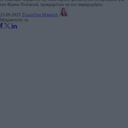
τον Φρανκ Ντιλικινά, προκριμένου να τον παραχωρήσει.
23.09.2025
Τζωρτζίνα Μπασλή
Μοιραστείτε το