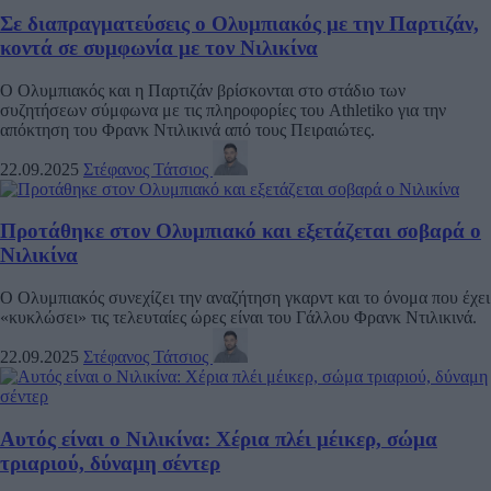
Σε διαπραγματεύσεις ο Ολυμπιακός με την Παρτιζάν,
κοντά σε συμφωνία με τον Νιλικίνα
Ο Ολυμπιακός και η Παρτιζάν βρίσκονται στο στάδιο των
συζητήσεων σύμφωνα με τις πληροφορίες του Athletiko για την
απόκτηση του Φρανκ Ντιλικινά από τους Πειραιώτες.
22.09.2025
Στέφανος Τάτσιος
Προτάθηκε στον Ολυμπιακό και εξετάζεται σοβαρά ο
Νιλικίνα
Ο Ολυμπιακός συνεχίζει την αναζήτηση γκαρντ και το όνομα που έχει
«κυκλώσει» τις τελευταίες ώρες είναι του Γάλλου Φρανκ Ντιλικινά.
22.09.2025
Στέφανος Τάτσιος
Αυτός είναι ο Νιλικίνα: Χέρια πλέι μέικερ, σώμα
τριαριού, δύναμη σέντερ