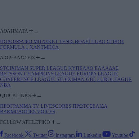
ΑΘΛΗΜΑΤΑ
ΠΟΔΟΣΦΑΙΡΟ
ΜΠΑΣΚΕΤ
ΤΕΝΙΣ
ΒΟΛΕΪ
ΠΟΛΟ
ΣΤΙΒΟΣ
FORMULA 1
ΧΑΝΤΜΠΟΛ
ΔΙΟΡΓΑΝΩΣΕΙΣ
STOIXIMAN SUPER LEAGUE
ΚΥΠΕΛΛΟ ΕΛΛΑΔΑΣ
BETSSON
CHAMPIONS LEAGUE
EUROPA LEAGUE
CONFERENCE LEAGUE
STOIXIMAN GBL
EUROLEAGUE
NBA
QUICKLINKS
ΠΡΟΓΡΑΜΜΑ TV
LIVESCORES
ΠΡΩΤΟΣΕΛΙΔΑ
ΒΑΘΜΟΛΟΓΙΕΣ
VOICES
FOLLOW ATHLETIKO
Facebook
Twitter
Instagram
Linkedin
Youtube