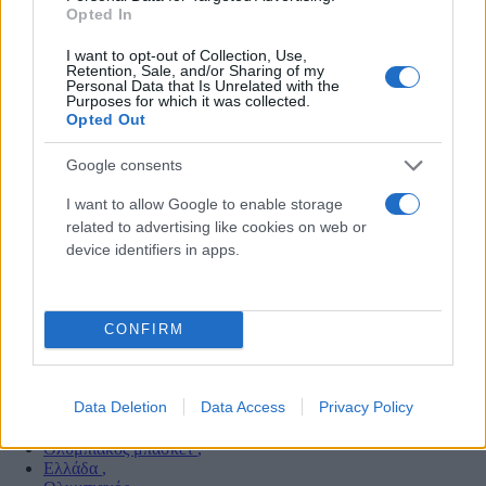
Opted In
Τις επόμενες ώρες/ημέρες, το τοπίο θα ξεκαθαρίσει και θα
μάθουμε αν οι «ερυθρόλευκοι» θα ολοκληρώσουν την
I want to opt-out of Collection, Use,
Retention, Sale, and/or Sharing of my
μεταγραφή, ή αν θα κινηθούν για κάποια άλλη περίπτωση
Personal Data that Is Unrelated with the
Purposes for which it was collected.
αθλητή.
Opted Out
Google consents
https://t.co/SH3OMh9dH7
I want to allow Google to enable storage
related to advertising like cookies on web or
— Athletiko (@athletiko_gr)
September 22,
device identifiers in apps.
2025
Μην χάνεις είδηση.
Βάλε το
στην Google
CONFIRM
Tags:
Data Deletion
Data Access
Privacy Policy
Μπάσκετ
,
Ολυμπιακός μπάσκετ
,
Ελλάδα
,