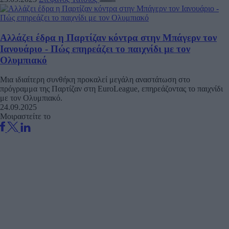
Aλλάζει έδρα η Παρτίζαν κόντρα στην Μπάγερν τον
Ιανουάριο - Πώς επηρεάζει το παιχνίδι με τον
Ολυμπιακό
Μια ιδιαίτερη συνθήκη προκαλεί μεγάλη αναστάτωση στο
πρόγραμμα της Παρτίζαν στη EuroLeague, επηρεάζοντας το παιχνίδι
με τον Ολυμπιακό.
24.09.2025
Μοιραστείτε το