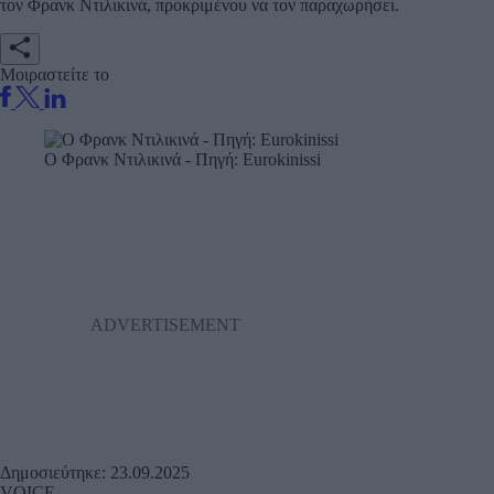
τον Φρανκ Ντιλικινά, προκριμένου να τον παραχωρήσει.
Μοιραστείτε το
Ο Φρανκ Ντιλικινά - Πηγή: Eurokinissi
Δημοσιεύτηκε: 23.09.2025
VOICE