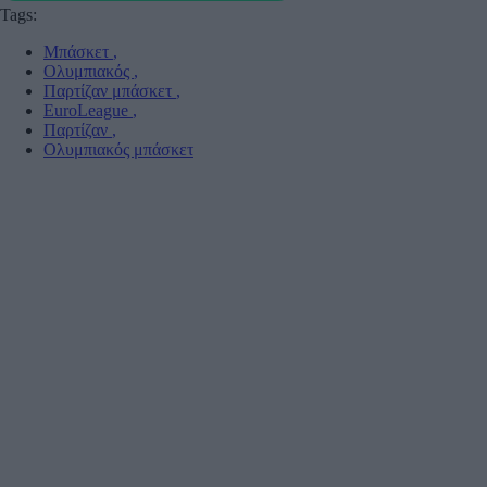
Tags:
Μπάσκετ
,
Ολυμπιακός
,
Παρτίζαν μπάσκετ
,
EuroLeague
,
Παρτίζαν
,
Ολυμπιακός μπάσκετ