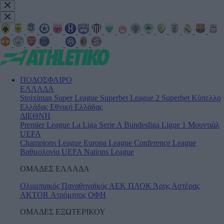
ΠΟΔΟΣΦΑΙΡΟ
ΕΛΛΑΔΑ
Stoiximan Super League
Superbet League 2
Superbet Κύπελλο
Ελλάδας
Εθνική Ελλάδας
ΔΙΕΘΝΗ
Premier League
La Liga
Serie A
Bundesliga
Ligue 1
Μουντιάλ
UEFA
Champions League
Europa League
Conference League
Βαθμολογία UEFA
Nations League
ΟΜΑΔΕΣ ΕΛΛΑΔΑ
Ολυμπιακός
Παναθηναϊκός
ΑΕΚ
ΠΑΟΚ
Άρης
Αστέρας
AKTOR
Ατρόμητος
ΟΦΗ
ΟΜΑΔΕΣ ΕΞΩΤΕΡΙΚΟΥ