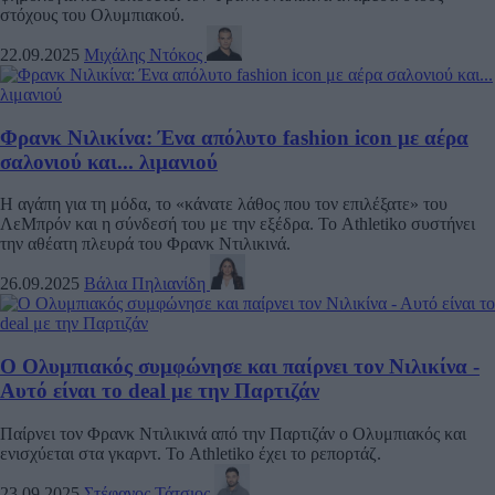
στόχους του Ολυμπιακού.
22.09.2025
Μιχάλης Ντόκος
Φρανκ Νιλικίνα: Ένα απόλυτο fashion icon με αέρα
σαλονιού και... λιμανιού
Η αγάπη για τη μόδα, το «κάνατε λάθος που τον επιλέξατε» του
ΛεΜπρόν και η σύνδεσή του με την εξέδρα. Το Athletiko συστήνει
την αθέατη πλευρά του Φρανκ Ντιλικινά.
26.09.2025
Βάλια Πηλιανίδη
Ο Ολυμπιακός συμφώνησε και παίρνει τον Νιλικίνα -
Αυτό είναι το deal με την Παρτιζάν
Παίρνει τον Φρανκ Ντιλικινά από την Παρτιζάν ο Ολυμπιακός και
ενισχύεται στα γκαρντ. Το Athletiko έχει το ρεπορτάζ.
23.09.2025
Στέφανος Τάτσιος