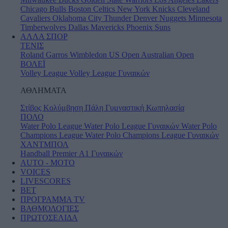
Chicago Bulls
Boston Celtics
New York Knicks
Cleveland
Cavaliers
Oklahoma City Thunder
Denver Nuggets
Minnesota
Timberwolves
Dallas Mavericks
Phoenix Suns
ΑΛΛΑ ΣΠΟΡ
ΤΕΝΙΣ
Roland Garros
Wimbledon
US Open
Australian Open
ΒΟΛΕΪ
Volley League
Volley League Γυναικών
ΑΘΛΗΜΑΤΑ
Στίβος
Κολύμβηση
Πάλη
Γυμναστική
Κωπηλασία
ΠΟΛΟ
Water Polo League
Water Polo League Γυναικών
Water Polo
Champions League
Water Polo Champions League Γυναικών
ΧΑΝΤΜΠΟΛ
Handball Premier
Α1 Γυναικών
AUTO - MOTO
VOICES
LIVESCORES
BET
ΠΡΟΓΡΑΜΜΑ TV
ΒΑΘΜΟΛΟΓΙΕΣ
ΠΡΩΤΟΣΕΛΙΔΑ