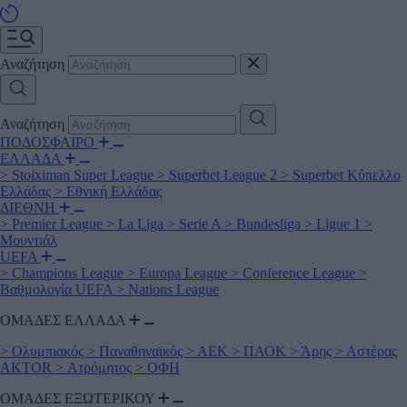
Αναζήτηση
Αναζήτηση
ΠΟΔΟΣΦΑΙΡΟ
ΕΛΛΑΔΑ
>
Stoiximan Super League
>
Superbet League 2
>
Superbet Κύπελλο
Ελλάδας
>
Εθνική Ελλάδας
ΔΙΕΘΝΗ
>
Premier League
>
La Liga
>
Serie A
>
Bundesliga
>
Ligue 1
>
Μουντιάλ
UEFA
>
Champions League
>
Europa League
>
Conference League
>
Βαθμολογία UEFA
>
Nations League
ΟΜΑΔΕΣ ΕΛΛΑΔΑ
>
Ολυμπιακός
>
Παναθηναϊκός
>
ΑΕΚ
>
ΠΑΟΚ
>
Άρης
>
Αστέρας
AKTOR
>
Ατρόμητος
>
ΟΦΗ
ΟΜΑΔΕΣ ΕΞΩΤΕΡΙΚΟΥ