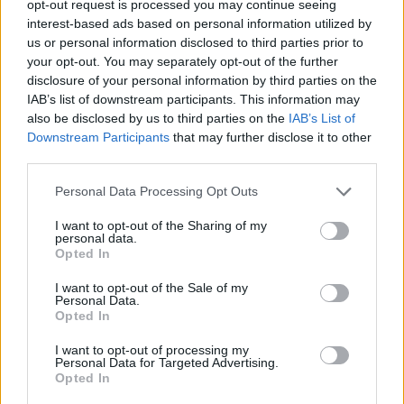
το Eurobasket επικρατώντας και της Γερμανίας με σκορ 81-91.
opt-out request is processed you may continue seeing
interest-based ads based on personal information utilized by
us or personal information disclosed to third parties prior to
Μοιραστείτε το
your opt-out. You may separately opt-out of the further
disclosure of your personal information by third parties on the
IAB’s list of downstream participants. This information may
also be disclosed by us to third parties on the
IAB’s List of
Ο Νίκολα Γιόκιτς/Πηγή: FIBA
Downstream Participants
that may further disclose it to other
third parties.
Please note that this website/app uses one or more Google
Personal Data Processing Opt Outs
services and may gather and store information including but
not limited to your visit or usage behaviour. You may click to
I want to opt-out of the Sharing of my
personal data.
grant or deny consent to Google and its third-party tags to
Opted In
use your data for below specified purposes in below Google
consent section.
I want to opt-out of the Sale of my
Personal Data.
Opted In
I want to opt-out of processing my
Personal Data for Targeted Advertising.
Opted In
Δημοσιεύτηκε: 16.08.2025