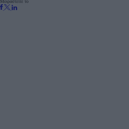
Μοιραστείτε το