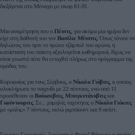
διεξάγεται στο Μόναχο με σκορ 81-91.
Μια αναμέτρηση που ο
Πέσιτς
, για ακόμα μια ημέρα δεν
είχε στη διάθεσή του τον
Βασίλιε
Μίτσιτς
. Όπως τόνισε σε
δηλώσεις του πριν το πρώτο τζάμπολ του αγώνα, η
κατάσταση του παίκτη αξιολογείται καθημερινά, δίχως να
είναι γνωστό πότε θα ενταχθεί πλήρως στο πρόγραμμα της
ομάδας του.
Κορυφαίος για τους Σέρβους, ο
Νίκολα
Γιόβιτς
, ο οποίος
ολοκλήρωσε το παιχνίδι με 22 πόντους, ενώ από 11
προσέθεσαν οι
Βούκσεβιτς
,
Μπογκντάνοβιτς
και
Γκούντουριτς
. Σε... χαμηλές ταχύτητες ο
Νίκολα
Γιόκιτς
με «μόλις» 7 πόντους, οκτώ ριμπάουντ και 9 ασίστ.
Για τους Γερμανούς, ξεχώρισε ο Φρανζ Βάγκνερ ο οποίος