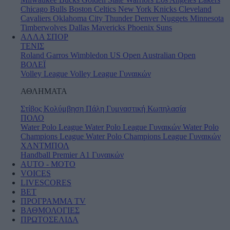
Chicago Bulls
Boston Celtics
New York Knicks
Cleveland
Cavaliers
Oklahoma City Thunder
Denver Nuggets
Minnesota
Timberwolves
Dallas Mavericks
Phoenix Suns
ΑΛΛΑ ΣΠΟΡ
ΤΕΝΙΣ
Roland Garros
Wimbledon
US Open
Australian Open
ΒΟΛΕΪ
Volley League
Volley League Γυναικών
ΑΘΛΗΜΑΤΑ
Στίβος
Κολύμβηση
Πάλη
Γυμναστική
Κωπηλασία
ΠΟΛΟ
Water Polo League
Water Polo League Γυναικών
Water Polo
Champions League
Water Polo Champions League Γυναικών
ΧΑΝΤΜΠΟΛ
Handball Premier
Α1 Γυναικών
AUTO - MOTO
VOICES
LIVESCORES
BET
ΠΡΟΓΡΑΜΜΑ TV
ΒΑΘΜΟΛΟΓΙΕΣ
ΠΡΩΤΟΣΕΛΙΔΑ