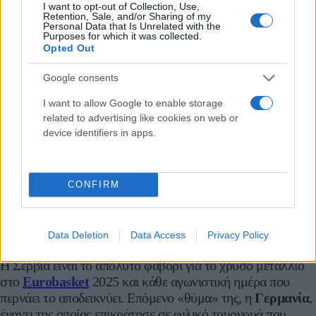
I want to opt-out of Collection, Use,
Retention, Sale, and/or Sharing of my
Personal Data that Is Unrelated with the
Purposes for which it was collected.
Opted Out
Google consents
I want to allow Google to enable storage
related to advertising like cookies on web or
device identifiers in apps.
CONFIRM
Μην χάνεις είδηση.
Βάλε το
στην Google
Data Deletion
Data Access
Privacy Policy
Η Σερβία είναι το απόλυτο φαβορί για το χρυσό μετάλλιο
στο
Eurobasket
2025 και κάθε αγωνιστική ημέρα που
περνάει το αποδεικνύει. Επόμενο «θύμα» της, η
Γερμανία
,
έναντι της οποίας επικράτησε σε φιλικό τουρνουά που