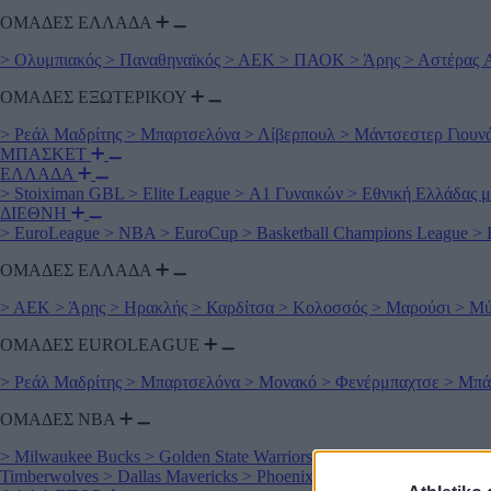
ΟΜΑΔΕΣ ΕΛΛΑΔΑ
>
Ολυμπιακός
>
Παναθηναϊκός
>
ΑΕΚ
>
ΠΑΟΚ
>
Άρης
>
Αστέρας
ΟΜΑΔΕΣ ΕΞΩΤΕΡΙΚΟΥ
>
Ρεάλ Μαδρίτης
>
Μπαρτσελόνα
>
Λίβερπουλ
>
Μάντσεστερ Γιουν
ΜΠΑΣΚΕΤ
ΕΛΛΑΔΑ
>
Stoiximan GBL
>
Elite League
>
Α1 Γυναικών
>
Εθνική Ελλάδας 
ΔΙΕΘΝΗ
>
EuroLeague
>
NBA
>
EuroCup
>
Basketball Champions League
>
ΟΜΑΔΕΣ ΕΛΛΑΔΑ
>
ΑΕΚ
>
Άρης
>
Ηρακλής
>
Καρδίτσα
>
Κολοσσός
>
Μαρούσι
>
Μύ
ΟΜΑΔΕΣ EUROLEAGUE
>
Ρεάλ Μαδρίτης
>
Μπαρτσελόνα
>
Μονακό
>
Φενέρμπαχτσε
>
Μπά
ΟΜΑΔΕΣ ΝΒΑ
>
Milwaukee Bucks
>
Golden State Warriors
>
Los Angeles Lakers
>
Timberwolves
>
Dallas Mavericks
>
Phoenix Suns