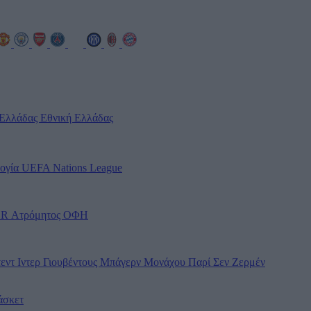
 Ελλάδας
Εθνική Ελλάδας
ογία UEFA
Nations League
OR
Ατρόμητος
ΟΦΗ
τεντ
Ιντερ
Γιουβέντους
Μπάγερν Μονάχου
Παρί Σεν Ζερμέν
άσκετ