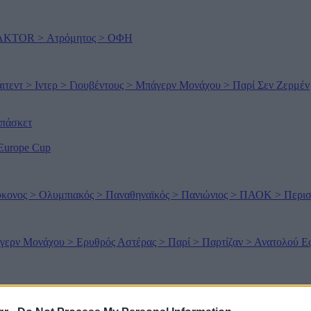
 AKTOR
>
Ατρόμητος
>
ΟΦΗ
άιτεντ
>
Ιντερ
>
Γιουβέντους
>
Μπάγερν Μονάχου
>
Παρί Σεν Ζερμέν
μπάσκετ
Europe Cup
κονος
>
Ολυμπιακός
>
Παναθηναϊκός
>
Πανιώνιος
>
ΠΑΟΚ
>
Περισ
γερν Μονάχου
>
Ερυθρός Αστέρας
>
Παρί
>
Παρτίζαν
>
Ανατολού Ε
Chicago Bulls
>
Boston Celtics
>
New York Knicks
>
Cleveland Caval