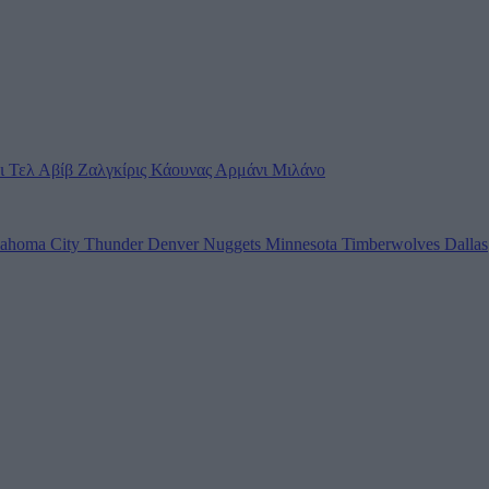
ι Τελ Αβίβ
Ζαλγκίρις Κάουνας
Αρμάνι Μιλάνο
ahoma City Thunder
Denver Nuggets
Minnesota Timberwolves
Dallas