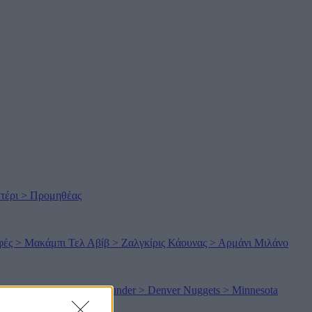
τέρι
>
Προμηθέας
φές
>
Μακάμπι Τελ Αβίβ
>
Ζαλγκίρις Κάουνας
>
Αρμάνι Μιλάνο
iers
>
Oklahoma City Thunder
>
Denver Nuggets
>
Minnesota