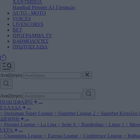
ΧΑΝΤΜΠΟΛ
Handball Premier
Α1 Γυναικών
AUTO - MOTO
VOICES
LIVESCORES
BET
ΠΡΟΓΡΑΜΜΑ TV
ΒΑΘΜΟΛΟΓΙΕΣ
ΠΡΩΤΟΣΕΛΙΔΑ
Αναζήτηση
Αναζήτηση
ΠΟΔΟΣΦΑΙΡΟ
ΕΛΛΑΔΑ
>
Stoiximan Super League
>
Superbet League 2
>
Superbet Κύπελλο
ΔΙΕΘΝΗ
>
Premier League
>
La Liga
>
Serie A
>
Bundesliga
>
Ligue 1
>
Μουν
UEFA
>
Champions League
>
Europa League
>
Conference League
>
Βαθμ