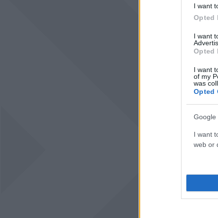
I want t
Opted 
I want 
Advertis
Opted 
I want t
of my P
was col
Opted 
Google 
I want t
web or d