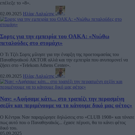
επέλεξε το «8».
02.09.2025
Ηλίας Λαλιώτης
Σορτς για την εμπειρία του ΟΑΚΑ: «Νιώθω
πεταλούδες στο στομάχι»
Ο Τι Τζέι Σορτς μίλησε για την έναρξη της προετοιμασίας του
Παναθηναϊκού AKTOR αλλά και την εμπειρία που ανυπομονεί να
ζήσει στο «Telekom Athens Center».
02.09.2025
Ηλίας Λαλιώτης
Ναν: «Αφήσαμε κάτι... στο τραπέζι την περασμένη
σεζόν και περιμένουμε να το κάνουμε δικό μας φέτος»
Ο Κέντρικ Ναν παραχώρησε δηλώσεις στο «CLUB 1908» και τόνισε
πως αυτό που ο Παναθηναϊκός... έχασε πέρυσι, θα το κάνει φέτος
δικό του.
05.09.2025