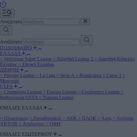
Αναζήτηση
Αναζήτηση
ΠΟΔΟΣΦΑΙΡΟ
ΕΛΛΑΔΑ
>
Stoiximan Super League
>
Superbet League 2
>
Superbet Κύπελλο
Ελλάδας
>
Εθνική Ελλάδας
ΔΙΕΘΝΗ
>
Premier League
>
La Liga
>
Serie A
>
Bundesliga
>
Ligue 1
>
Μουντιάλ
UEFA
>
Champions League
>
Europa League
>
Conference League
>
Βαθμολογία UEFA
>
Nations League
ΟΜΑΔΕΣ ΕΛΛΑΔΑ
>
Ολυμπιακός
>
Παναθηναϊκός
>
ΑΕΚ
>
ΠΑΟΚ
>
Άρης
>
Αστέρας
AKTOR
>
Ατρόμητος
>
ΟΦΗ
ΟΜΑΔΕΣ ΕΞΩΤΕΡΙΚΟΥ