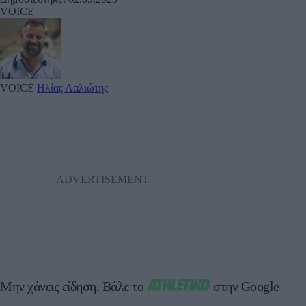
VOICE
VOICE
Ηλίας Λαλιώτης
Μην χάνεις είδηση.
Βάλε το
στην Google