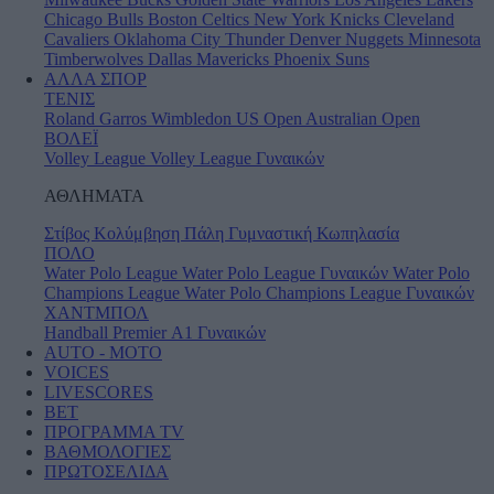
Chicago Bulls
Boston Celtics
New York Knicks
Cleveland
Cavaliers
Oklahoma City Thunder
Denver Nuggets
Minnesota
Timberwolves
Dallas Mavericks
Phoenix Suns
ΑΛΛΑ ΣΠΟΡ
ΤΕΝΙΣ
Roland Garros
Wimbledon
US Open
Australian Open
ΒΟΛΕΪ
Volley League
Volley League Γυναικών
ΑΘΛΗΜΑΤΑ
Στίβος
Κολύμβηση
Πάλη
Γυμναστική
Κωπηλασία
ΠΟΛΟ
Water Polo League
Water Polo League Γυναικών
Water Polo
Champions League
Water Polo Champions League Γυναικών
ΧΑΝΤΜΠΟΛ
Handball Premier
Α1 Γυναικών
AUTO - MOTO
VOICES
LIVESCORES
BET
ΠΡΟΓΡΑΜΜΑ TV
ΒΑΘΜΟΛΟΓΙΕΣ
ΠΡΩΤΟΣΕΛΙΔΑ