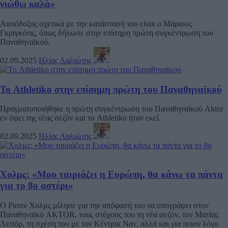
νιώθω καλά»
Αισιόδοξος σχετικά με την κατάστασή του είναι ο Μάριους
Γκριγκόνις, όπως δήλωσε στην επίσημη πρώτη συγκέντρωση του
Παναθηναϊκού.
02.09.2025
Ηλίας Λαλιώτης
Το Athletiko στην επίσημη πρώτη του Παναθηναϊκού
Πραγματοποιήθηκε η πρώτη συγκέντρωση του Παναθηναϊκού Aktor
εν όψει της νέας σεζόν και το Athletiko ήταν εκεί.
02.09.2025
Ηλίας Λαλιώτης
Χολμς: «Μου ταιριάζει η Ευρώπη, θα κάνω τα πάντα
για το 8ο αστέρι»
Ο Ρίσον Χολμς μίλησε για την απόφασή του να υπογράψει στον
Παναθηναϊκό AKTOR, τους στόχους του τη νέα σεζόν, τον Ματίας
Λεσόρ, τη σχέση του με τον Κέντρικ Ναν, αλλά και για ποιον λόγο