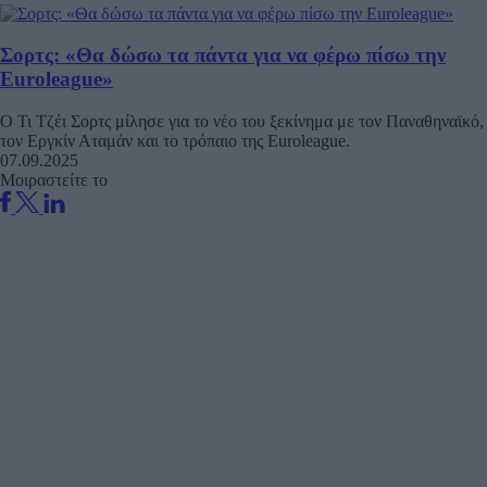
Σορτς: «Θα δώσω τα πάντα για να φέρω πίσω την
Euroleague»
Ο Τι Τζέι Σορτς μίλησε για το νέο του ξεκίνημα με τον Παναθηναϊκό,
τον Εργκίν Αταμάν και το τρόπαιο της Euroleague.
07.09.2025
Μοιραστείτε το