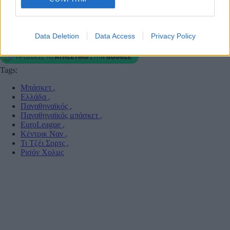
νομίζω. Θα είναι εύκολη προσαρμογή για εμάς»
Μην χάνεις είδηση.
Βάλε το
στην Google
Data Deletion
Data Access
Privacy Policy
Tags:
Μπάσκετ
,
Ελλάδα
,
Παναθηναϊκός
,
Παναθηναϊκός μπάσκετ
,
EuroLeague
,
Κέντρικ Ναν
,
Τι Τζέι Σορτς
,
Ρισόν Χολμς