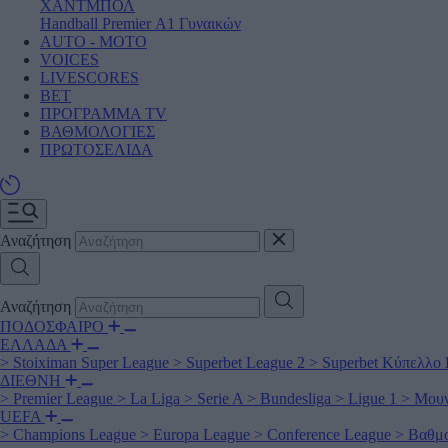
ΧΑΝΤΜΠΟΛ
Handball Premier
Α1 Γυναικών
AUTO - MOTO
VOICES
LIVESCORES
BET
ΠΡΟΓΡΑΜΜΑ TV
ΒΑΘΜΟΛΟΓΙΕΣ
ΠΡΩΤΟΣΕΛΙΔΑ
Αναζήτηση
Αναζήτηση
ΠΟΔΟΣΦΑΙΡΟ
ΕΛΛΑΔΑ
>
Stoiximan Super League
>
Superbet League 2
>
Superbet Κύπελλο
ΔΙΕΘΝΗ
>
Premier League
>
La Liga
>
Serie A
>
Bundesliga
>
Ligue 1
>
Μουν
UEFA
>
Champions League
>
Europa League
>
Conference League
>
Βαθμ