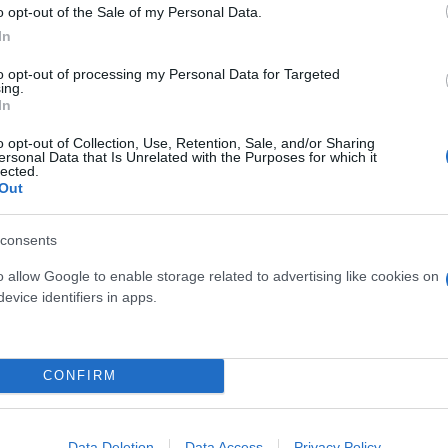
o opt-out of the Sale of my Personal Data.
In
to opt-out of processing my Personal Data for Targeted
ing.
In
o opt-out of Collection, Use, Retention, Sale, and/or Sharing
ersonal Data that Is Unrelated with the Purposes for which it
lected.
 είμαι εδώ - Ιδιαίτερη πρόκλησ
Out
consents
στον Παναθηναϊκό και τόνισε ότι θα κάνει τα πάνω για να ανταποδώσ
o allow Google to enable storage related to advertising like cookies on
evice identifiers in apps.
CONFIRM
Data Deletion
Data Access
Privacy Policy