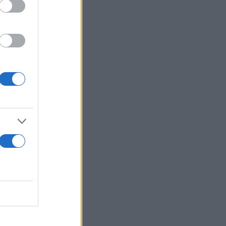
η για μένα»
ει την εμπιστοσύνη.