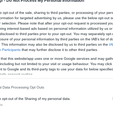
gr -
Do Not Process My Personal Information
to opt-out of the sale, sharing to third parties, or processing of your per
formation for targeted advertising by us, please use the below opt-out s
r selection. Please note that after your opt-out request is processed y
eing interest-based ads based on personal information utilized by us or
disclosed to third parties prior to your opt-out. You may separately opt-
losure of your personal information by third parties on the IAB’s list of
. This information may also be disclosed by us to third parties on the
IA
hampions League
>
Water Polo Champions League Γυναικών
Participants
that may further disclose it to other third parties.
 that this website/app uses one or more Google services and may gath
including but not limited to your visit or usage behaviour. You may click 
 to Google and its third-party tags to use your data for below specifi
ogle consent section.
l Data Processing Opt Outs
o opt-out of the Sharing of my personal data.
In