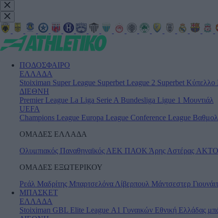
ΠΟΔΟΣΦΑΙΡΟ
ΕΛΛΑΔΑ
Stoiximan Super League
Superbet League 2
Superbet Κύπελλο
ΔΙΕΘΝΗ
Premier League
La Liga
Serie A
Bundesliga
Ligue 1
Μουντιάλ
UEFA
Champions League
Europa League
Conference League
Βαθμολ
ΟΜΑΔΕΣ ΕΛΛΑΔΑ
Ολυμπιακός
Παναθηναϊκός
ΑΕΚ
ΠΑΟΚ
Άρης
Αστέρας AKT
ΟΜΑΔΕΣ ΕΞΩΤΕΡΙΚΟΥ
Ρεάλ Μαδρίτης
Μπαρτσελόνα
Λίβερπουλ
Μάντσεστερ Γιουνάι
ΜΠΑΣΚΕΤ
ΕΛΛΑΔΑ
Stoiximan GBL
Elite League
Α1 Γυναικών
Εθνική Ελλάδας μπ