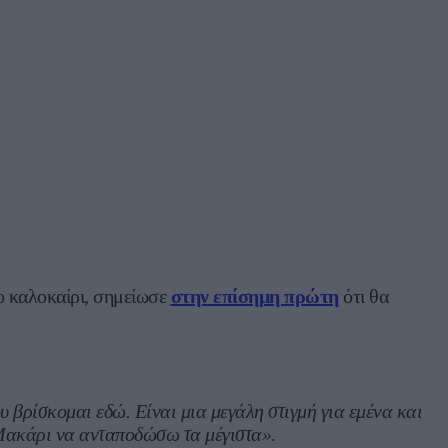
ο καλοκαίρι, σημείωσε
στην επίσημη πρώτη
ότι θα
 βρίσκομαι εδώ. Είναι μια μεγάλη στιγμή για εμένα και
. Μακάρι να ανταποδώσω τα μέγιστα».