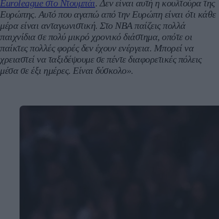
Euroleague στο Ντουμπάι
. Δεν είναι αυτή η κουλτούρα της
Ευρώπης. Αυτό που αγαπώ από την Ευρώπη είναι ότι κάθε
μέρα είναι ανταγωνιστική. Στο NBA παίζεις πολλά
παιχνίδια σε πολύ μικρό χρονικό διάστημα, οπότε οι
παίκτες πολλές φορές δεν έχουν ενέργεια. Μπορεί να
χρειαστεί να ταξιδέψουμε σε πέντε διαφορετικές πόλεις
μέσα σε έξι ημέρες.
Είναι δύσκολο».