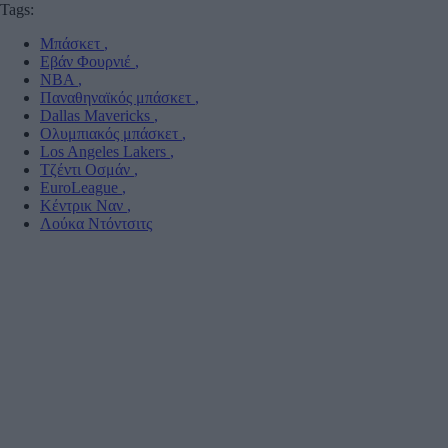
Tags:
Μπάσκετ
,
Εβάν Φουρνιέ
,
NBA
,
Παναθηναϊκός μπάσκετ
,
Dallas Mavericks
,
Ολυμπιακός μπάσκετ
,
Los Angeles Lakers
,
Τζέντι Οσμάν
,
EuroLeague
,
Κέντρικ Ναν
,
Λούκα Ντόντσιτς