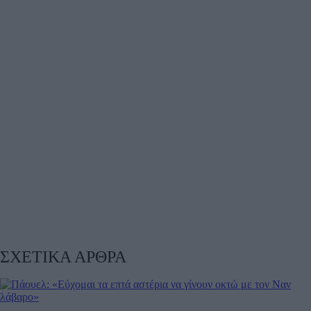
ΣΧΕΤΙΚΑ ΑΡΘΡΑ