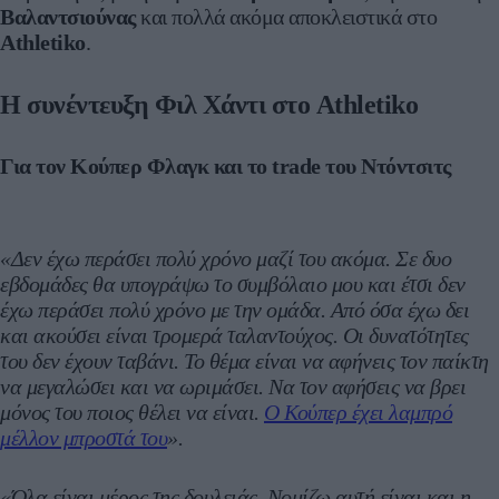
Βαλαντσιούνας
και πολλά ακόμα αποκλειστικά στο
Athletiko
.
Η συνέντευξη Φιλ Χάντι στο Athletiko
Για τον Κούπερ Φλαγκ και το trade του Ντόντσιτς
«Δεν έχω περάσει πολύ χρόνο μαζί του ακόμα. Σε δυο
εβδομάδες θα υπογράψω το συμβόλαιο μου και έτσι δεν
έχω περάσει πολύ χρόνο με την ομάδα. Από όσα έχω δει
και ακούσει είναι τρομερά ταλαντούχος. Οι δυνατότητες
του δεν έχουν ταβάνι. Το θέμα είναι να αφήνεις τον παίκτη
να μεγαλώσει και να ωριμάσει. Να τον αφήσεις να βρει
μόνος του ποιος θέλει να είναι.
Ο Κούπερ έχει λαμπρό
μέλλον μπροστά του
».
«Όλα είναι μέρος της δουλειάς. Νομίζω αυτή είναι και η