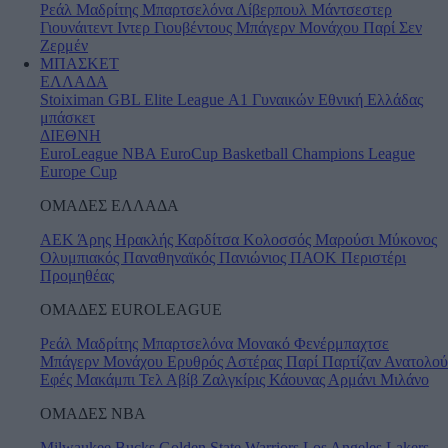
Ρεάλ Μαδρίτης
Μπαρτσελόνα
Λίβερπουλ
Μάντσεστερ
Γιουνάιτεντ
Ιντερ
Γιουβέντους
Μπάγερν Μονάχου
Παρί Σεν
Ζερμέν
ΜΠΑΣΚΕΤ
ΕΛΛΑΔΑ
Stoiximan GBL
Elite League
Α1 Γυναικών
Εθνική Ελλάδας
μπάσκετ
ΔΙΕΘΝΗ
EuroLeague
NBA
EuroCup
Basketball Champions League
Europe Cup
ΟΜΑΔΕΣ ΕΛΛΑΔΑ
ΑΕΚ
Άρης
Ηρακλής
Καρδίτσα
Κολοσσός
Μαρούσι
Μύκονος
Ολυμπιακός
Παναθηναϊκός
Πανιώνιος
ΠΑΟΚ
Περιστέρι
Προμηθέας
ΟΜΑΔΕΣ EUROLEAGUE
Ρεάλ Μαδρίτης
Μπαρτσελόνα
Μονακό
Φενέρμπαχτσε
Μπάγερν Μονάχου
Ερυθρός Αστέρας
Παρί
Παρτίζαν
Ανατολού
Εφές
Μακάμπι Τελ Αβίβ
Ζαλγκίρις Κάουνας
Αρμάνι Μιλάνο
ΟΜΑΔΕΣ ΝΒΑ
Milwaukee Bucks
Golden State Warriors
Los Angeles Lakers