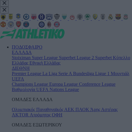
ΠΟΔΟΣΦΑΙΡΟ
ΕΛΛΑΔΑ
Stoiximan Super League
Superbet League 2
Superbet Κύπελλο
Ελλάδας
Εθνική Ελλάδας
ΔΙΕΘΝΗ
Premier League
La Liga
Serie A
Bundesliga
Ligue 1
Μουντιάλ
UEFA
Champions League
Europa League
Conference League
Βαθμολογία UEFA
Nations League
ΟΜΑΔΕΣ ΕΛΛΑΔΑ
Ολυμπιακός
Παναθηναϊκός
ΑΕΚ
ΠΑΟΚ
Άρης
Αστέρας
AKTOR
Ατρόμητος
ΟΦΗ
ΟΜΑΔΕΣ ΕΞΩΤΕΡΙΚΟΥ