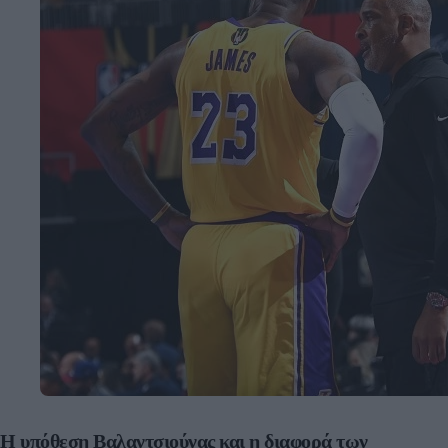
Η υπόθεση Βαλαντσιούνας και η διαφορά των