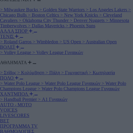
>
Milwaukee Bucks
>
Golden State Warriors
>
Los Angeles Lakers
>
Chicago Bulls
>
Boston Celtics
>
New York Knicks
>
Cleveland
Cavaliers
>
Oklahoma City Thunder
>
Denver Nuggets
>
Minnesota
Timberwolves
>
Dallas Mavericks
>
Phoenix Suns
ΑΛΛΑ ΣΠΟΡ
ΤΕΝΙΣ
>
Roland Garros
>
Wimbledon
>
US Open
>
Australian Open
ΒΟΛΕΪ
>
Volley League
>
Volley League Γυναικών
ΑΘΛΗΜΑΤΑ
>
Στίβος
>
Κολύμβηση
>
Πάλη
>
Γυμναστική
>
Κωπηλασία
ΠΟΛΟ
>
Water Polo League
>
Water Polo League Γυναικών
>
Water Polo
Champions League
>
Water Polo Champions League Γυναικών
ΧΑΝΤΜΠΟΛ
>
Handball Premier
>
Α1 Γυναικών
AUTO - MOTO
VOICES
LIVESCORES
BET
ΠΡΟΓΡΑΜΜΑ TV
ΒΑΘΜΟΛΟΓΙΕΣ