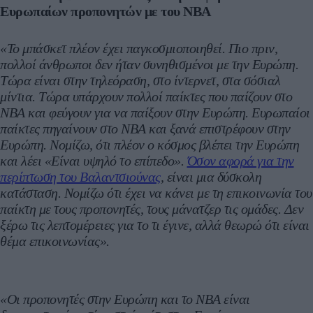
Ευρωπαίων προπονητών με του NBA
«Το μπάσκετ πλέον έχει παγκοσμιοποιηθεί. Πιο πριν,
πολλοί άνθρωποι δεν ήταν συνηθισμένοι με την Ευρώπη.
Τώρα είναι στην τηλεόραση, στο ίντερνετ, στα σόσιαλ
μίντια. Τώρα υπάρχουν πολλοί παίκτες που παίζουν στο
NBA και φεύγουν για να παίξουν στην Ευρώπη. Ευρωπαίοι
παίκτες πηγαίνουν στο NBA και ξανά επιστρέφουν στην
Ευρώπη. Νομίζω, ότι πλέον ο κόσμος βλέπει την Ευρώπη
και λέει «Είναι υψηλό το επίπεδο».
Όσον αφορά για την
περίπτωση του Βαλαντσιούνας
, είναι μια δύσκολη
κατάσταση. Νομίζω ότι έχει να κάνει με τη επικοινωνία του
παίκτη με τους προπονητές, τους μάνατζερ τις ομάδες. Δεν
ξέρω τις λεπτομέρειες για το τι έγινε, αλλά θεωρώ ότι είναι
θέμα επικοινωνίας».
«Οι προπονητές στην Ευρώπη και το NBA είναι