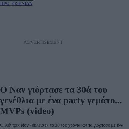
ΠΡΩΤΟΣΕΛΙΔΑ
Ο Ναν γιόρτασε τα 30ά του
γενέθλια με ένα party γεμάτο...
MVPs (video)
Ο Κέντρικ Ναν «έκλεισε» τα 30 του χρόνια και το γιόρτασε με ένα