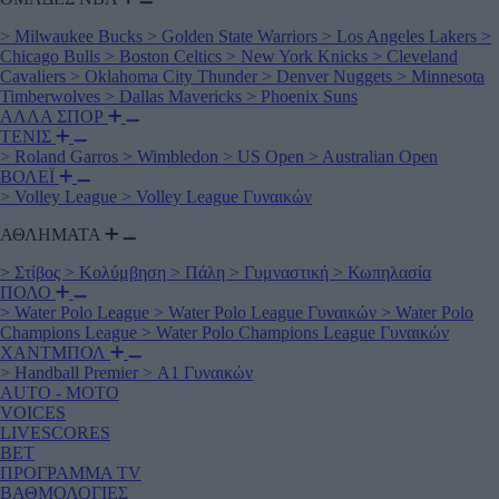
>
Milwaukee Bucks
>
Golden State Warriors
>
Los Angeles Lakers
>
Chicago Bulls
>
Boston Celtics
>
New York Knicks
>
Cleveland
Cavaliers
>
Oklahoma City Thunder
>
Denver Nuggets
>
Minnesota
Timberwolves
>
Dallas Mavericks
>
Phoenix Suns
ΑΛΛΑ ΣΠΟΡ
ΤΕΝΙΣ
>
Roland Garros
>
Wimbledon
>
US Open
>
Australian Open
ΒΟΛΕΪ
>
Volley League
>
Volley League Γυναικών
ΑΘΛΗΜΑΤΑ
>
Στίβος
>
Κολύμβηση
>
Πάλη
>
Γυμναστική
>
Κωπηλασία
ΠΟΛΟ
>
Water Polo League
>
Water Polo League Γυναικών
>
Water Polo
Champions League
>
Water Polo Champions League Γυναικών
ΧΑΝΤΜΠΟΛ
>
Handball Premier
>
Α1 Γυναικών
AUTO - MOTO
VOICES
LIVESCORES
BET
ΠΡΟΓΡΑΜΜΑ TV
ΒΑΘΜΟΛΟΓΙΕΣ