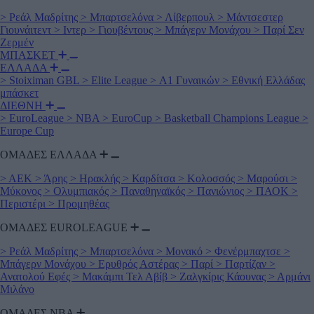
>
Ρεάλ Μαδρίτης
>
Μπαρτσελόνα
>
Λίβερπουλ
>
Μάντσεστερ
Γιουνάιτεντ
>
Ιντερ
>
Γιουβέντους
>
Μπάγερν Μονάχου
>
Παρί Σεν
Ζερμέν
ΜΠΑΣΚΕΤ
ΕΛΛΑΔΑ
>
Stoiximan GBL
>
Elite League
>
Α1 Γυναικών
>
Εθνική Ελλάδας
μπάσκετ
ΔΙΕΘΝΗ
>
EuroLeague
>
NBA
>
EuroCup
>
Basketball Champions League
>
Europe Cup
ΟΜΑΔΕΣ ΕΛΛΑΔΑ
>
ΑΕΚ
>
Άρης
>
Ηρακλής
>
Καρδίτσα
>
Κολοσσός
>
Μαρούσι
>
Μύκονος
>
Ολυμπιακός
>
Παναθηναϊκός
>
Πανιώνιος
>
ΠΑΟΚ
>
Περιστέρι
>
Προμηθέας
ΟΜΑΔΕΣ EUROLEAGUE
>
Ρεάλ Μαδρίτης
>
Μπαρτσελόνα
>
Μονακό
>
Φενέρμπαχτσε
>
Μπάγερν Μονάχου
>
Ερυθρός Αστέρας
>
Παρί
>
Παρτίζαν
>
Ανατολού Εφές
>
Μακάμπι Τελ Αβίβ
>
Ζαλγκίρις Κάουνας
>
Αρμάνι
Μιλάνο
ΟΜΑΔΕΣ ΝΒΑ