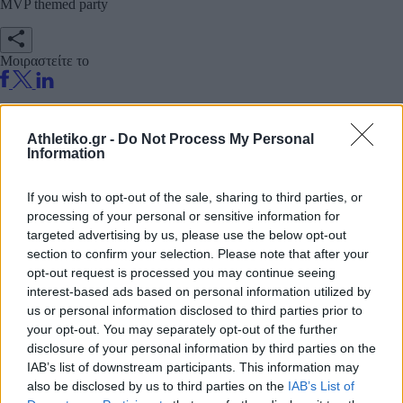
MVP themed party
Μοιραστείτε το
Screenshot
Athletiko.gr -
Do Not Process My Personal
Information
If you wish to opt-out of the sale, sharing to third parties, or
processing of your personal or sensitive information for
targeted advertising by us, please use the below opt-out
section to confirm your selection. Please note that after your
opt-out request is processed you may continue seeing
interest-based ads based on personal information utilized by
us or personal information disclosed to third parties prior to
your opt-out. You may separately opt-out of the further
disclosure of your personal information by third parties on the
IAB’s list of downstream participants. This information may
Δημοσιεύτηκε: 03.08.2025
also be disclosed by us to third parties on the
IAB’s List of
VOICE