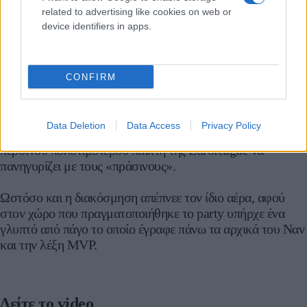
related to advertising like cookies on web or
device identifiers in apps.
Ο Κέντρικ Ναν
απολαμβάνει την offseason, η οποία σιγά
σιγά τελειώνει, κάνοντας ένα party για τα 30ά του γενέθλια
με ζωντανή μουσική και μια τούρτα... MVP.
CONFIRM
Ο παίκτης του Παναθηναϊκού έσβησε μια τούρτα η οποία
καλυπτόταν από χρυσό χρώμα και πάνω με μεγάλα
Data Deletion
Data Access
Privacy Policy
γράμματα έγραφε MVP, ενώ είχε και φωτογραφία του
περσινού πολυτιμότερου παίκτη της Euroleague να
πανηγυρίζει με τους «πράσινους».
Ωστόσο και η διακόσμηση απέπνεε τον ίδιο αέρα, αφού
στον χώρο που πραγματοποιήθηκε το party υπήρχε ένα
γλυπτό από πάγο το οποίο έγραφε πάνω τα αρχικά του Ναν
και την λέξη MVP.
Δείτε το video