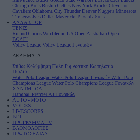
Chicago Bulls
Boston Celtics
New York Knicks
Cleveland
Cavaliers
Oklahoma City Thunder
Denver Nuggets
Minnesota
Timberwolves
Dallas Mavericks
Phoenix Suns
ΑΛΛΑ ΣΠΟΡ
ΤΕΝΙΣ
Roland Garros
Wimbledon
US Open
Australian Open
ΒΟΛΕΪ
Volley League
Volley League Γυναικών
ΑΘΛΗΜΑΤΑ
Στίβος
Κολύμβηση
Πάλη
Γυμναστική
Κωπηλασία
ΠΟΛΟ
Water Polo League
Water Polo League Γυναικών
Water Polo
Champions League
Water Polo Champions League Γυναικών
ΧΑΝΤΜΠΟΛ
Handball Premier
Α1 Γυναικών
AUTO - MOTO
VOICES
LIVESCORES
BET
ΠΡΟΓΡΑΜΜΑ TV
ΒΑΘΜΟΛΟΓΙΕΣ
ΠΡΩΤΟΣΕΛΙΔΑ