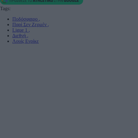
Tags:
Ποδόσφαιρο
,
Παρί Σεν Ζερμέν
,
Ligue 1
,
Διεθνή
,
Λουίς Ενρίκε