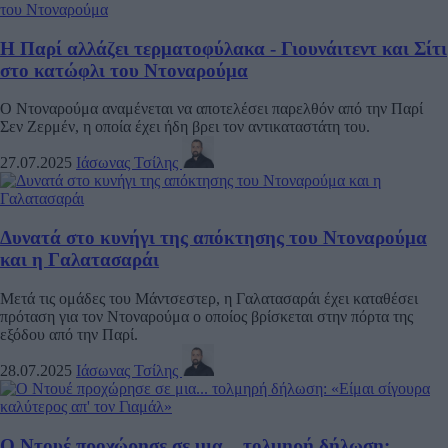
Η Παρί αλλάζει τερματοφύλακα - Γιουνάιτεντ και Σίτι
στο κατώφλι του Ντοναρούμα
Ο Ντοναρούμα αναμένεται να αποτελέσει παρελθόν από την Παρί
Σεν Ζερμέν, η οποία έχει ήδη βρει τον αντικαταστάτη του.
27.07.2025
Ιάσωνας Τσίλης
Δυνατά στο κυνήγι της απόκτησης του Ντοναρούμα
και η Γαλατασαράι
Μετά τις ομάδες του Μάντσεστερ, η Γαλατασαράι έχει καταθέσει
πρόταση για τον Ντοναρούμα ο οποίος βρίσκεται στην πόρτα της
εξόδου από την Παρί.
28.07.2025
Ιάσωνας Τσίλης
Ο Ντουέ προχώρησε σε μια... τολμηρή δήλωση: