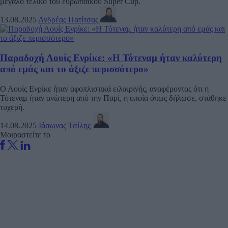
μεγάλο τελικό του ευρωπαϊκού Super Cup.
13.08.2025
Ανδρέας Πατίτσας
Παραδοχή Λουίς Ενρίκε: «Η Τότεναμ ήταν καλύτερη
από εμάς και το άξιζε περισσότερο»
Ο Λουίς Ενρίκε ήταν αφοπλιστικά ειλικρινής, αναφέροντας ότι η
Τότεναμ ήταν ανώτερη από την Παρί, η οποία όπως δήλωσε, στάθηκε
τυχερή.
14.08.2025
Ιάσωνας Τσίλης
Μοιραστείτε το