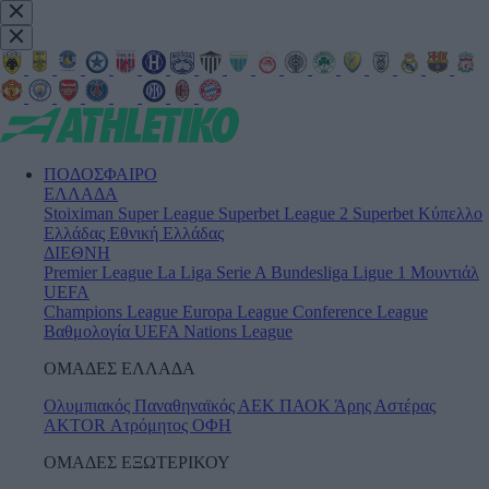
ΠΟΔΟΣΦΑΙΡΟ
ΕΛΛΑΔΑ
Stoiximan Super League
Superbet League 2
Superbet Κύπελλο
Ελλάδας
Εθνική Ελλάδας
ΔΙΕΘΝΗ
Premier League
La Liga
Serie A
Bundesliga
Ligue 1
Μουντιάλ
UEFA
Champions League
Europa League
Conference League
Βαθμολογία UEFA
Nations League
ΟΜΑΔΕΣ ΕΛΛΑΔΑ
Ολυμπιακός
Παναθηναϊκός
ΑΕΚ
ΠΑΟΚ
Άρης
Αστέρας
AKTOR
Ατρόμητος
ΟΦΗ
ΟΜΑΔΕΣ ΕΞΩΤΕΡΙΚΟΥ