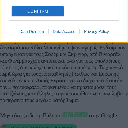
2026 και έχει ακουστεί ότι βρίσκεται στη λίστα της Ίντερ,
ωστόσο μέχρι στιγμής, το μεγαλύτερο ενδιαφέρον για την
CONFIRM
περίπτωση του, το έχει δείξει η Φενέρμπαχτσε.
Data Deletion
Data Access
Privacy Policy
Η Γιουβέντους επιθυμεί νέα συμφωνία με την Παρί για
δανεισμό του Κόλο Μουανί με οψιόν αγοράς. Ενδιαφέρον
υπάρχει και για τους Σολέρ και Σκρίνιαρ, από Βιγιαρεάλ
και Φενέρμπαχτσε αντίστοιχα, ενώ για τους υπόλοιπους
τέσσερις δεν υπάρχει ακόμη κάποια πρόταση. Τα χρονικά
περιθώρια για τους πρωταθλητές Γαλλίας και Ευρώπης
στενεύουν και ο
Λουίς Ενρίκε
έχει να διαχειριστεί αυτόν
τον... πονοκέφαλο, προκειμένου να προετοιμάσει τους
Παριζιάνους κατάλληλα, στην προσπάθεια να επαναλάβουν
το περσινό τους μεγάλο κατόρθωμα.
Μην χάνεις είδηση.
Βάλε το
στην Google