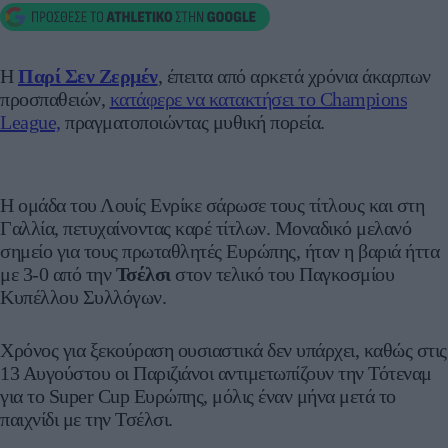
Η
Παρί Σεν Ζερμέν
, έπειτα από αρκετά χρόνια άκαρπων
προσπαθειών,
κατάφερε να κατακτήσει το Champions
League,
πραγματοποιώντας μυθική πορεία.
Η ομάδα του Λουίς Ενρίκε σάρωσε τους τίτλους και στη
Γαλλία, πετυχαίνοντας καρέ τίτλων. Μοναδικό μελανό
σημείο για τους πρωταθλητές Ευρώπης, ήταν η βαριά ήττα
με 3-0 από την
Τσέλσι
στον τελικό του Παγκοσμίου
Κυπέλλου Συλλόγων.
Χρόνος για ξεκούραση ουσιαστικά δεν υπάρχει, καθώς στις
13 Αυγούστου οι Παριζιάνοι αντιμετωπίζουν την Τότεναμ
για το Super Cup Ευρώπης, μόλις έναν μήνα μετά το
παιχνίδι με την Τσέλσι.