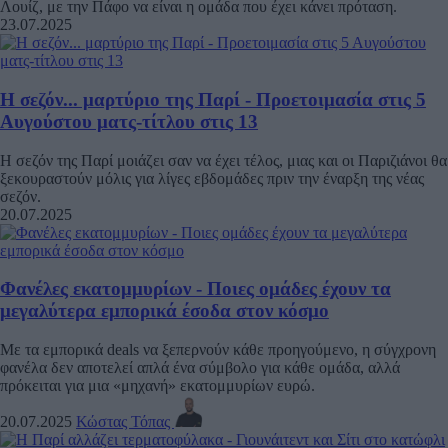
Λουίζ, με την Πάφο να είναι η ομάδα που έχει κάνει πρόταση.
23.07.2025
Η σεζόν... μαρτύριο της Παρί - Προετοιμασία στις 5
Αυγούστου ματς-τίτλου στις 13
Η σεζόν της Παρί μοιάζει σαν να έχει τέλος, μιας και οι Παριζιάνοι θα
ξεκουραστούν μόλις για λίγες εβδομάδες πριν την έναρξη της νέας
σεζόν.
20.07.2025
Φανέλες εκατομμυρίων - Ποιες ομάδες έχουν τα
μεγαλύτερα εμπορικά έσοδα στον κόσμο
Με τα εμπορικά deals να ξεπερνούν κάθε προηγούμενο, η σύγχρονη
φανέλα δεν αποτελεί απλά ένα σύμβολο για κάθε ομάδα, αλλά
πρόκειται για μια «μηχανή» εκατομμυρίων ευρώ.
20.07.2025
Κώστας Τόπας