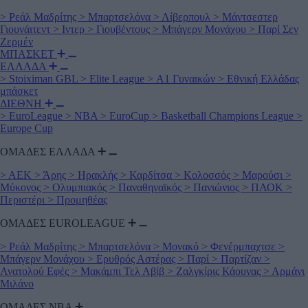
>
Ρεάλ Μαδρίτης
>
Μπαρτσελόνα
>
Λίβερπουλ
>
Μάντσεστερ
Γιουνάιτεντ
>
Ιντερ
>
Γιουβέντους
>
Μπάγερν Μονάχου
>
Παρί Σεν
Ζερμέν
ΜΠΑΣΚΕΤ
ΕΛΛΑΔΑ
>
Stoiximan GBL
>
Elite League
>
Α1 Γυναικών
>
Εθνική Ελλάδας
μπάσκετ
ΔΙΕΘΝΗ
>
EuroLeague
>
NBA
>
EuroCup
>
Basketball Champions League
>
Europe Cup
ΟΜΑΔΕΣ ΕΛΛΑΔΑ
>
ΑΕΚ
>
Άρης
>
Ηρακλής
>
Καρδίτσα
>
Κολοσσός
>
Μαρούσι
>
Μύκονος
>
Ολυμπιακός
>
Παναθηναϊκός
>
Πανιώνιος
>
ΠΑΟΚ
>
Περιστέρι
>
Προμηθέας
ΟΜΑΔΕΣ EUROLEAGUE
>
Ρεάλ Μαδρίτης
>
Μπαρτσελόνα
>
Μονακό
>
Φενέρμπαχτσε
>
Μπάγερν Μονάχου
>
Ερυθρός Αστέρας
>
Παρί
>
Παρτίζαν
>
Ανατολού Εφές
>
Μακάμπι Τελ Αβίβ
>
Ζαλγκίρις Κάουνας
>
Αρμάνι
Μιλάνο
ΟΜΑΔΕΣ ΝΒΑ