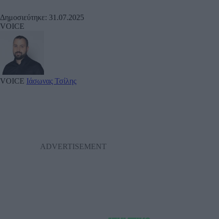
Δημοσιεύτηκε: 31.07.2025
VOICE
VOICE
Ιάσωνας Τσίλης