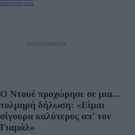
ΠΡΩΤΟΣΕΛΙΔΑ
Ο Ντουέ προχώρησε σε μια...
τολμηρή δήλωση: «Είμαι
σίγουρα καλύτερος απ' τον
Γιαμάλ»