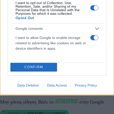
I want to opt-out of Collection, Use,
Retention, Sale, and/or Sharing of my
Ο Γιαμάλ θεωρείται κατά γενική ομολογία ένας εκ των 2-3
Personal Data that Is Unrelated with the
Purposes for which it was collected.
κορυφαίων ποδοσφαιριστών στον κόσμο τη δεδομένη
Opted Out
χρονική στιγμή και είναι ένα απ' τα μεγάλα φαβορί για την
κατάκτηση της «Χρυσής Μπάλας» και η δήλωση του
Google consents
Ντουέ χαρακτηρίστηκε άστοχη από αρκετούς.
I want to allow Google to enable storage
related to advertising like cookies on web or
Μία τέτοια ατάκα αρκετές φορές «καίει» τους
device identifiers in apps.
ποδοσφαιριστές, οι οποίοι σε ένα πιθανό κακό «φεγγάρι»
που μπορεί να διανύσουν την... βρίσκουν μπροστά τους. Ο
Ντουέ καλείται να αποδείξει στο γήπεδο τα λεγόμενα του
CONFIRM
και η νέα σεζόν θα είναι η ευκαιρία του. Ένα πιθανό Παρί
Σεν Ζερμέν - Μπαρτσελόνα στο ερχόμενο
Champions
League
, μόλις απέκτησε ακόμα μεγαλύτερο ενδιαφέρον...
Data Deletion
Data Access
Privacy Policy
Μην χάνεις είδηση.
Βάλε το
στην Google