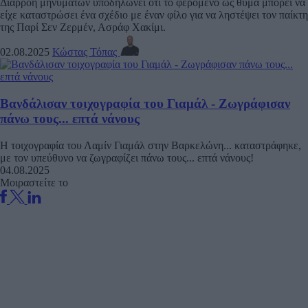
Διαρροή μηνυμάτων υποδηλώνει ότι το φερόμενο ως θύμα μπορεί να
είχε καταστρώσει ένα σχέδιο με έναν φίλο για να ληστέψει τον παίκτη
της Παρί Σεν Ζερμέν, Ασράφ Χακίμι.
02.08.2025
Κώστας Τόπας
Βανδάλισαν τοιχογραφία του Γιαμάλ - Ζωγράφισαν
πάνω τους... επτά νάνους
Η τοιχογραφία του Λαμίν Γιαμάλ στην Βαρκελώνη... καταστράφηκε,
με τον υπεύθυνο να ζωγραφίζει πάνω τους... επτά νάνους!
04.08.2025
Μοιραστείτε το