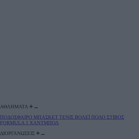
ΑΘΛΗΜΑΤΑ
ΠΟΔΟΣΦΑΙΡΟ
ΜΠΑΣΚΕΤ
ΤΕΝΙΣ
ΒΟΛΕΪ
ΠΟΛΟ
ΣΤΙΒΟΣ
FORMULA 1
ΧΑΝΤΜΠΟΛ
ΔΙΟΡΓΑΝΩΣΕΙΣ