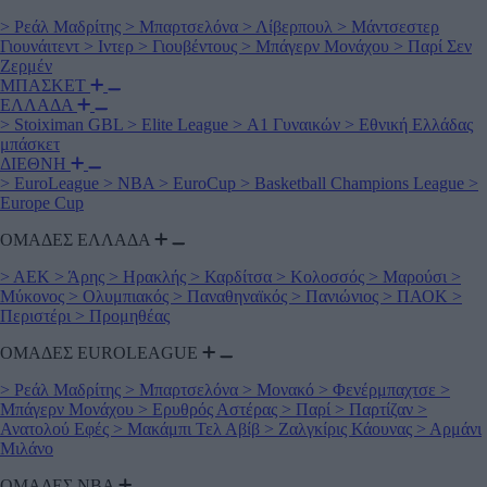
>
Ρεάλ Μαδρίτης
>
Μπαρτσελόνα
>
Λίβερπουλ
>
Μάντσεστερ
Γιουνάιτεντ
>
Ιντερ
>
Γιουβέντους
>
Μπάγερν Μονάχου
>
Παρί Σεν
Ζερμέν
ΜΠΑΣΚΕΤ
ΕΛΛΑΔΑ
>
Stoiximan GBL
>
Elite League
>
Α1 Γυναικών
>
Εθνική Ελλάδας
μπάσκετ
ΔΙΕΘΝΗ
>
EuroLeague
>
NBA
>
EuroCup
>
Basketball Champions League
>
Europe Cup
ΟΜΑΔΕΣ ΕΛΛΑΔΑ
>
ΑΕΚ
>
Άρης
>
Ηρακλής
>
Καρδίτσα
>
Κολοσσός
>
Μαρούσι
>
Μύκονος
>
Ολυμπιακός
>
Παναθηναϊκός
>
Πανιώνιος
>
ΠΑΟΚ
>
Περιστέρι
>
Προμηθέας
ΟΜΑΔΕΣ EUROLEAGUE
>
Ρεάλ Μαδρίτης
>
Μπαρτσελόνα
>
Μονακό
>
Φενέρμπαχτσε
>
Μπάγερν Μονάχου
>
Ερυθρός Αστέρας
>
Παρί
>
Παρτίζαν
>
Ανατολού Εφές
>
Μακάμπι Τελ Αβίβ
>
Ζαλγκίρις Κάουνας
>
Αρμάνι
Μιλάνο
ΟΜΑΔΕΣ ΝΒΑ