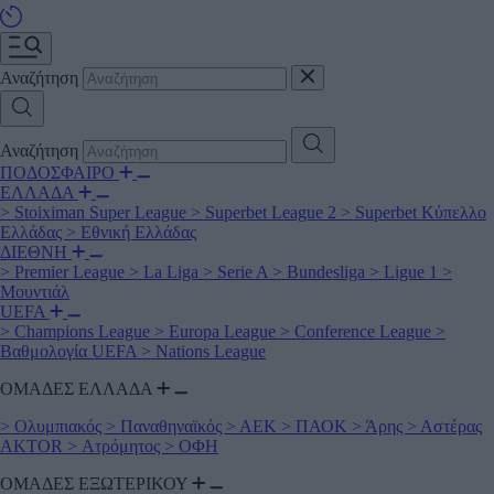
Αναζήτηση
Αναζήτηση
ΠΟΔΟΣΦΑΙΡΟ
ΕΛΛΑΔΑ
>
Stoiximan Super League
>
Superbet League 2
>
Superbet Κύπελλο
Ελλάδας
>
Εθνική Ελλάδας
ΔΙΕΘΝΗ
>
Premier League
>
La Liga
>
Serie A
>
Bundesliga
>
Ligue 1
>
Μουντιάλ
UEFA
>
Champions League
>
Europa League
>
Conference League
>
Βαθμολογία UEFA
>
Nations League
ΟΜΑΔΕΣ ΕΛΛΑΔΑ
>
Ολυμπιακός
>
Παναθηναϊκός
>
ΑΕΚ
>
ΠΑΟΚ
>
Άρης
>
Αστέρας
AKTOR
>
Ατρόμητος
>
ΟΦΗ
ΟΜΑΔΕΣ ΕΞΩΤΕΡΙΚΟΥ