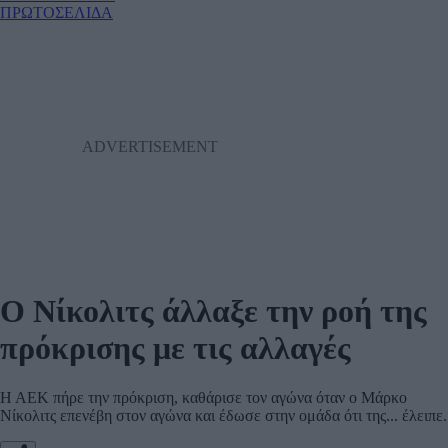
ΠΡΩΤΟΣΕΛΙΔΑ
Ο Νίκολιτς άλλαξε την ροή της
πρόκρισης με τις αλλαγές
Η ΑΕΚ πήρε την πρόκριση, καθάρισε τον αγώνα όταν ο Μάρκο
Νίκολιτς επενέβη στον αγώνα και έδωσε στην ομάδα ότι της... έλειπε.