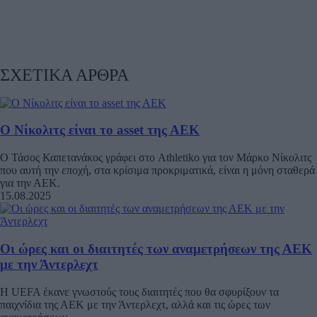
ΣΧΕΤΙΚΑ ΑΡΘΡΑ
Ο Νίκολιτς είναι το asset της ΑΕΚ
Ο Τάσος Καπετανάκος γράφει στο Athletiko για τον Μάρκο Νίκολιτς
που αυτή την εποχή, στα κρίσιμα προκριματικά, είναι η μόνη σταθερά
για την ΑΕΚ.
15.08.2025
Οι ώρες και οι διαιτητές των αναμετρήσεων της ΑΕΚ
με την Άντερλεχτ
Η UEFA έκανε γνωστούς τους διαιτητές που θα σφυρίξουν τα
παιχνίδια της ΑΕΚ με την Άντερλεχτ, αλλά και τις ώρες των