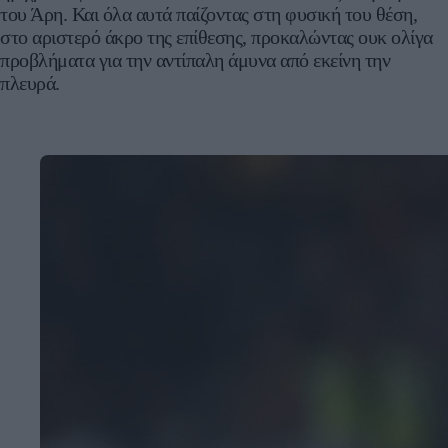
του Άρη. Και όλα αυτά παίζοντας στη φυσική του θέση,
στο αριστερό άκρο της επίθεσης, προκαλώντας ουκ ολίγα
προβλήματα για την αντίπαλη άμυνα από εκείνη την
πλευρά.