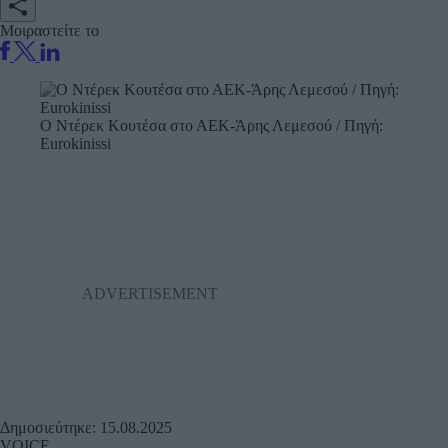
Μοιραστείτε το
Ο Ντέρεκ Κουτέσα στο ΑΕΚ-Άρης Λεμεσού / Πηγή:
Eurokinissi
Δημοσιεύτηκε: 15.08.2025
VOICE