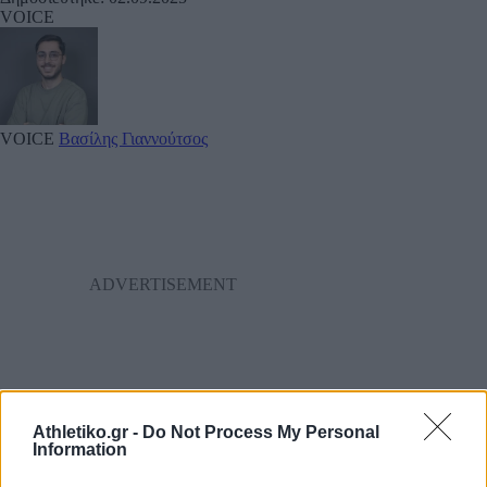
VOICE
VOICE
Βασίλης Γιαννούτσος
Athletiko.gr -
Do Not Process My Personal
Information
Μην χάνεις είδηση.
Βάλε το
στην Google