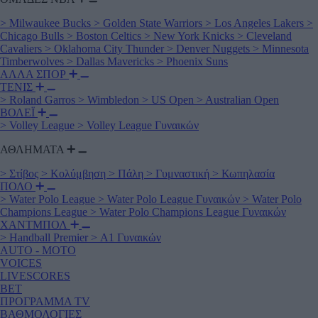
>
Milwaukee Bucks
>
Golden State Warriors
>
Los Angeles Lakers
>
Chicago Bulls
>
Boston Celtics
>
New York Knicks
>
Cleveland
Cavaliers
>
Oklahoma City Thunder
>
Denver Nuggets
>
Minnesota
Timberwolves
>
Dallas Mavericks
>
Phoenix Suns
ΑΛΛΑ ΣΠΟΡ
ΤΕΝΙΣ
>
Roland Garros
>
Wimbledon
>
US Open
>
Australian Open
ΒΟΛΕΪ
>
Volley League
>
Volley League Γυναικών
ΑΘΛΗΜΑΤΑ
>
Στίβος
>
Κολύμβηση
>
Πάλη
>
Γυμναστική
>
Κωπηλασία
ΠΟΛΟ
>
Water Polo League
>
Water Polo League Γυναικών
>
Water Polo
Champions League
>
Water Polo Champions League Γυναικών
ΧΑΝΤΜΠΟΛ
>
Handball Premier
>
Α1 Γυναικών
AUTO - MOTO
VOICES
LIVESCORES
BET
ΠΡΟΓΡΑΜΜΑ TV
ΒΑΘΜΟΛΟΓΙΕΣ