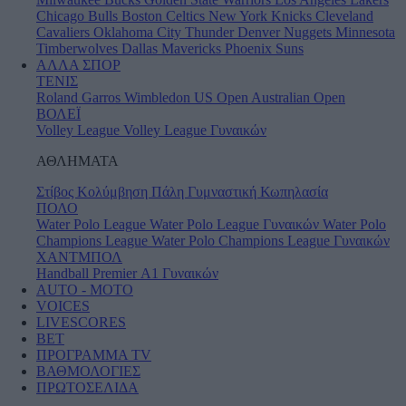
Chicago Bulls
Boston Celtics
New York Knicks
Cleveland
Cavaliers
Oklahoma City Thunder
Denver Nuggets
Minnesota
Timberwolves
Dallas Mavericks
Phoenix Suns
ΑΛΛΑ ΣΠΟΡ
ΤΕΝΙΣ
Roland Garros
Wimbledon
US Open
Australian Open
ΒΟΛΕΪ
Volley League
Volley League Γυναικών
ΑΘΛΗΜΑΤΑ
Στίβος
Κολύμβηση
Πάλη
Γυμναστική
Κωπηλασία
ΠΟΛΟ
Water Polo League
Water Polo League Γυναικών
Water Polo
Champions League
Water Polo Champions League Γυναικών
ΧΑΝΤΜΠΟΛ
Handball Premier
Α1 Γυναικών
AUTO - MOTO
VOICES
LIVESCORES
BET
ΠΡΟΓΡΑΜΜΑ TV
ΒΑΘΜΟΛΟΓΙΕΣ
ΠΡΩΤΟΣΕΛΙΔΑ