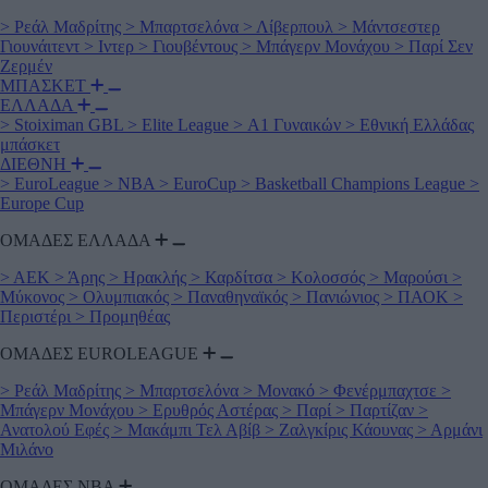
>
Ρεάλ Μαδρίτης
>
Μπαρτσελόνα
>
Λίβερπουλ
>
Μάντσεστερ
Γιουνάιτεντ
>
Ιντερ
>
Γιουβέντους
>
Μπάγερν Μονάχου
>
Παρί Σεν
Ζερμέν
ΜΠΑΣΚΕΤ
ΕΛΛΑΔΑ
>
Stoiximan GBL
>
Elite League
>
Α1 Γυναικών
>
Εθνική Ελλάδας
μπάσκετ
ΔΙΕΘΝΗ
>
EuroLeague
>
NBA
>
EuroCup
>
Basketball Champions League
>
Europe Cup
ΟΜΑΔΕΣ ΕΛΛΑΔΑ
>
ΑΕΚ
>
Άρης
>
Ηρακλής
>
Καρδίτσα
>
Κολοσσός
>
Μαρούσι
>
Μύκονος
>
Ολυμπιακός
>
Παναθηναϊκός
>
Πανιώνιος
>
ΠΑΟΚ
>
Περιστέρι
>
Προμηθέας
ΟΜΑΔΕΣ EUROLEAGUE
>
Ρεάλ Μαδρίτης
>
Μπαρτσελόνα
>
Μονακό
>
Φενέρμπαχτσε
>
Μπάγερν Μονάχου
>
Ερυθρός Αστέρας
>
Παρί
>
Παρτίζαν
>
Ανατολού Εφές
>
Μακάμπι Τελ Αβίβ
>
Ζαλγκίρις Κάουνας
>
Αρμάνι
Μιλάνο
ΟΜΑΔΕΣ ΝΒΑ