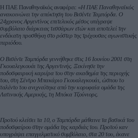
Η ΠΑΕ Παναθηναϊκός αναφέρει: «
Η ΠΑΕ Παναθηναϊκός
ανακοινώνει την απόκτηση του Βισέντε Ταμπόρδα. Ο
24χρονος Αργεντίνος επιτελικός μέσος υπέγραψε
συμβόλαιο διάρκειας τεσσάρων ετών και αποτελεί την
ενδέκατη προσθήκη στο ρόστερ της τρέχουσας αγωνιστικής
περιόδου.
Ο Βισέντε Ταμπόρδα γεννήθηκε στις 16 Ιουνίου 2001 στη
Γκουαλεγκουάι της Αργεντινής. Ξεκίνησε την
ποδοσφαιρική καριέρα του στην ακαδημία της περιοχής
του, στη Σέντρο Μπακάριο Γκουαλεγκουάι, ώσπου το
ταλέντο του ανιχνεύτηκε από την κορυφαία ομάδα της
Λατινικής Αμερικής, τη Μπόκα Τζούνιορς.
Προτού κλείσει τα 10, ο Ταμπόρδα μάθαινε τα βασικά του
ποδοσφαίρου στην ομάδα της καρδιάς του. Προτού καν
υπογράψει επαγγελματικό συμβόλαιο, στα 20 του, έκανε