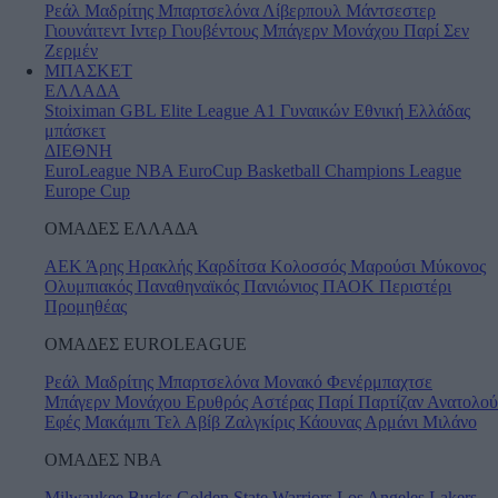
Ρεάλ Μαδρίτης
Μπαρτσελόνα
Λίβερπουλ
Μάντσεστερ
Γιουνάιτεντ
Ιντερ
Γιουβέντους
Μπάγερν Μονάχου
Παρί Σεν
Ζερμέν
ΜΠΑΣΚΕΤ
ΕΛΛΑΔΑ
Stoiximan GBL
Elite League
Α1 Γυναικών
Εθνική Ελλάδας
μπάσκετ
ΔΙΕΘΝΗ
EuroLeague
NBA
EuroCup
Basketball Champions League
Europe Cup
ΟΜΑΔΕΣ ΕΛΛΑΔΑ
ΑΕΚ
Άρης
Ηρακλής
Καρδίτσα
Κολοσσός
Μαρούσι
Μύκονος
Ολυμπιακός
Παναθηναϊκός
Πανιώνιος
ΠΑΟΚ
Περιστέρι
Προμηθέας
ΟΜΑΔΕΣ EUROLEAGUE
Ρεάλ Μαδρίτης
Μπαρτσελόνα
Μονακό
Φενέρμπαχτσε
Μπάγερν Μονάχου
Ερυθρός Αστέρας
Παρί
Παρτίζαν
Ανατολού
Εφές
Μακάμπι Τελ Αβίβ
Ζαλγκίρις Κάουνας
Αρμάνι Μιλάνο
ΟΜΑΔΕΣ ΝΒΑ
Milwaukee Bucks
Golden State Warriors
Los Angeles Lakers