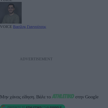
VOICE
Βασίλης Γιαννούτσος
Μην χάνεις είδηση.
Βάλε το
στην Google