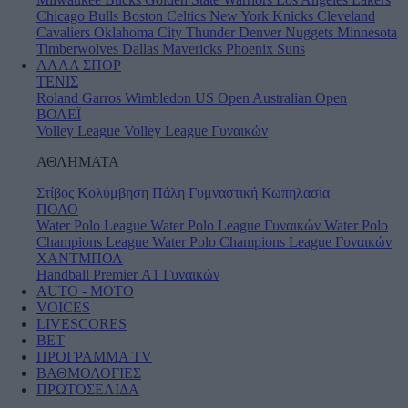
Chicago Bulls
Boston Celtics
New York Knicks
Cleveland
Cavaliers
Oklahoma City Thunder
Denver Nuggets
Minnesota
Timberwolves
Dallas Mavericks
Phoenix Suns
ΑΛΛΑ ΣΠΟΡ
ΤΕΝΙΣ
Roland Garros
Wimbledon
US Open
Australian Open
ΒΟΛΕΪ
Volley League
Volley League Γυναικών
ΑΘΛΗΜΑΤΑ
Στίβος
Κολύμβηση
Πάλη
Γυμναστική
Κωπηλασία
ΠΟΛΟ
Water Polo League
Water Polo League Γυναικών
Water Polo
Champions League
Water Polo Champions League Γυναικών
ΧΑΝΤΜΠΟΛ
Handball Premier
Α1 Γυναικών
AUTO - MOTO
VOICES
LIVESCORES
BET
ΠΡΟΓΡΑΜΜΑ TV
ΒΑΘΜΟΛΟΓΙΕΣ
ΠΡΩΤΟΣΕΛΙΔΑ