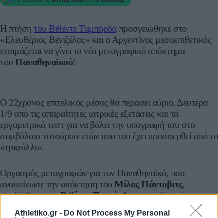
Η πτήση
του Βιθέντε Ταμπόρδα
προσγειώθηκε στο
«Ελευθέριος Βενιζέλος» και ο Αργεντίνος μεσοεπιθετικός
ετοιμάζεται να γίνει το νέο μεταγραφικό απόκτημα
του
Παναθηναϊκού
!
Ο 22χρονος επιτελικός μέσος θα περάσει αύριο, Δευτέρα
1/9 από τις απαραίτητες ιατρικές εξετάσεις και τα
εργομετρικά τεστ για να βάλει την υπογραφή του στο
συμβόλαιο τεσσάρων ετών που του έχει προσφερθεί από το
«τριφύλλι».
Οργασμός μεταγραφών για τον Παναθηναϊκό, που
ανακοίνωσε την απόκτηση του
Μίλος Πάντοβιτς
,
υποδέχθηκε τον
Βιθέντε Ταμπόρδα
και σε λίγες ώρες
(02:10 τα ξημερώματα της Δευτέρας), περιμένει και
Athletiko.gr -
Do Not Process My Personal
τον
Σίριλ Ντέσερς
.