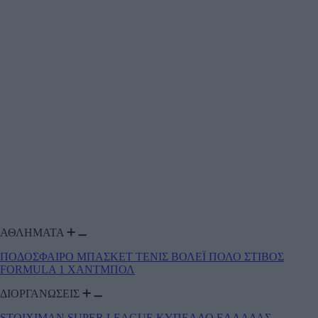
ΑΘΛΗΜΑΤΑ
ΠΟΔΟΣΦΑΙΡΟ
ΜΠΑΣΚΕΤ
ΤΕΝΙΣ
ΒΟΛΕΪ
ΠΟΛΟ
ΣΤΙΒΟΣ
FORMULA 1
ΧΑΝΤΜΠΟΛ
ΔΙΟΡΓΑΝΩΣΕΙΣ
STOIXIMAN SUPER LEAGUE
ΚΥΠΕΛΛΟ ΕΛΛΑΔΑΣ