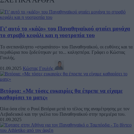
Γι’ αυτό το «κάζο» του Παναθηναϊκού φταίει μονάχα
το στραβό κεφάλι και η νοοτροπία του
Το ανεπανάληπτο «στραπάτσο» του Παναθηναϊκού, οι ευθύνες και τα
περιθώρια που ξοδεύτηκαν με το... καλησπέρα. Γράφει ο Κώστας
Γουλής.
01.09.2025
Κώστας Γουλής
Βιτόρια: «Με τόσες ευκαιρίες θα έπρεπε να είχαμε
καθαρίσει το ματς»
Όλα όσα είπε ο Ρουί Βιτόρια μετά το τέλος της αναμέτρησης με τον
Λεβαδειακό και την γκέλα του Παναθηναϊκού στην πρεμιέρα του.
01.09.2025