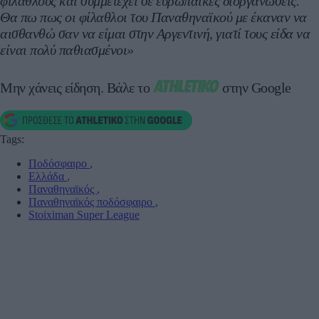
φιλάθλους και συμμετέχει σε ευρωπαϊκές διοργανώσεις.
Θα πω πως οι φίλαθλοι του Παναθηναϊκού με έκαναν να
αισθανθώ σαν να είμαι στην Αργεντινή, γιατί τους είδα να
είναι πολύ παθιασμένοι»
Μην χάνεις είδηση.
Βάλε το
στην Google
Tags:
Ποδόσφαιρο
,
Ελλάδα
,
Παναθηναϊκός
,
Παναθηναϊκός ποδόσφαιρο
,
Stoiximan Super League