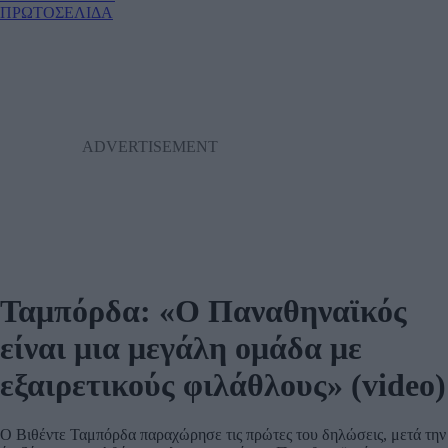
ΠΡΩΤΟΣΕΛΙΔΑ
Ταμπόρδα: «Ο Παναθηναϊκός
είναι μια μεγάλη ομάδα με
εξαιρετικούς φιλάθλους» (video)
Ο Βιθέντε Ταμπόρδα παραχώρησε τις πρώτες του δηλώσεις, μετά την