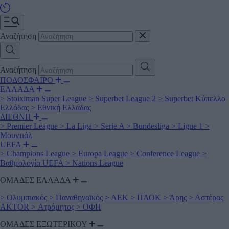
Αναζήτηση
Αναζήτηση
ΠΟΔΟΣΦΑΙΡΟ
ΕΛΛΑΔΑ
>
Stoiximan Super League
>
Superbet League 2
>
Superbet Κύπελλο
Ελλάδας
>
Εθνική Ελλάδας
ΔΙΕΘΝΗ
>
Premier League
>
La Liga
>
Serie A
>
Bundesliga
>
Ligue 1
>
Μουντιάλ
UEFA
>
Champions League
>
Europa League
>
Conference League
>
Βαθμολογία UEFA
>
Nations League
ΟΜΑΔΕΣ ΕΛΛΑΔΑ
>
Ολυμπιακός
>
Παναθηναϊκός
>
ΑΕΚ
>
ΠΑΟΚ
>
Άρης
>
Αστέρας
AKTOR
>
Ατρόμητος
>
ΟΦΗ
ΟΜΑΔΕΣ ΕΞΩΤΕΡΙΚΟΥ