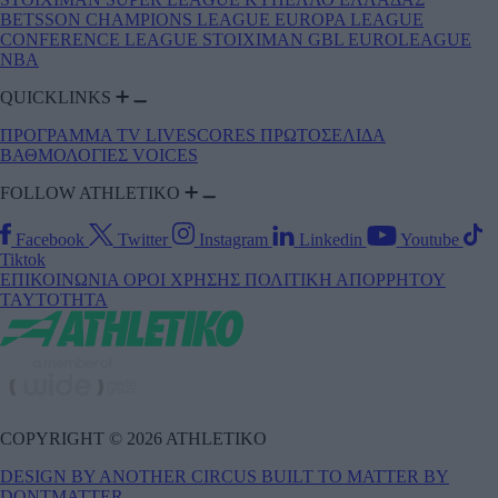
BETSSON
CHAMPIONS LEAGUE
EUROPA LEAGUE
CONFERENCE LEAGUE
STOIXIMAN GBL
EUROLEAGUE
NBA
QUICKLINKS
ΠΡΟΓΡΑΜΜΑ TV
LIVESCORES
ΠΡΩΤΟΣΕΛΙΔΑ
ΒΑΘΜΟΛΟΓΙΕΣ
VOICES
FOLLOW ATHLETIKO
Facebook
Twitter
Instagram
Linkedin
Youtube
Tiktok
ΕΠΙΚΟΙΝΩΝΙΑ
ΟΡΟΙ ΧΡΗΣΗΣ
ΠΟΛΙΤΙΚΗ ΑΠΟΡΡΗΤΟΥ
TAYTOTHTA
COPYRIGHT © 2026 ATHLETIKO
DESIGN BY ANOTHER CIRCUS
BUILT TO MATTER BY
DONTMATTER