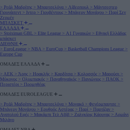
>
Ρεάλ Μαδρίτης
>
Μπαρτσελόνα
>
Λίβερπουλ
>
Μάντσεστερ
Γιουνάιτεντ
>
Ιντερ
>
Γιουβέντους
>
Μπάγερν Μονάχου
>
Παρί Σεν
Ζερμέν
ΜΠΑΣΚΕΤ
ΕΛΛΑΔΑ
>
Stoiximan GBL
>
Elite League
>
Α1 Γυναικών
>
Εθνική Ελλάδας
μπάσκετ
ΔΙΕΘΝΗ
>
EuroLeague
>
NBA
>
EuroCup
>
Basketball Champions League
>
Europe Cup
ΟΜΑΔΕΣ ΕΛΛΑΔΑ
>
ΑΕΚ
>
Άρης
>
Ηρακλής
>
Καρδίτσα
>
Κολοσσός
>
Μαρούσι
>
Μύκονος
>
Ολυμπιακός
>
Παναθηναϊκός
>
Πανιώνιος
>
ΠΑΟΚ
>
Περιστέρι
>
Προμηθέας
ΟΜΑΔΕΣ EUROLEAGUE
>
Ρεάλ Μαδρίτης
>
Μπαρτσελόνα
>
Μονακό
>
Φενέρμπαχτσε
>
Μπάγερν Μονάχου
>
Ερυθρός Αστέρας
>
Παρί
>
Παρτίζαν
>
Ανατολού Εφές
>
Μακάμπι Τελ Αβίβ
>
Ζαλγκίρις Κάουνας
>
Αρμάνι
Μιλάνο
ΟΜΑΔΕΣ ΝΒΑ