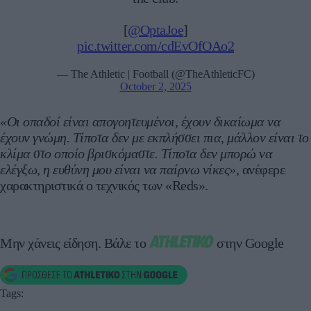
[
@OptaJoe
]
pic.twitter.com/cdEvOfOAo2
— The Athletic | Football (@TheAthleticFC)
October 2, 2025
«Οι οπαδοί είναι απογοητευμένοι, έχουν δικαίωμα να
έχουν γνώμη. Τίποτα δεν με εκπλήσσει πια, μάλλον είναι το
κλίμα στο οποίο βρισκόμαστε. Τίποτα δεν μπορώ να
ελέγξω, η ευθύνη μου είναι να παίρνω νίκες»,
ανέφερε
χαρακτηριστικά ο τεχνικός των «Reds».
Μην χάνεις είδηση.
Βάλε το
στην Google
Tags: