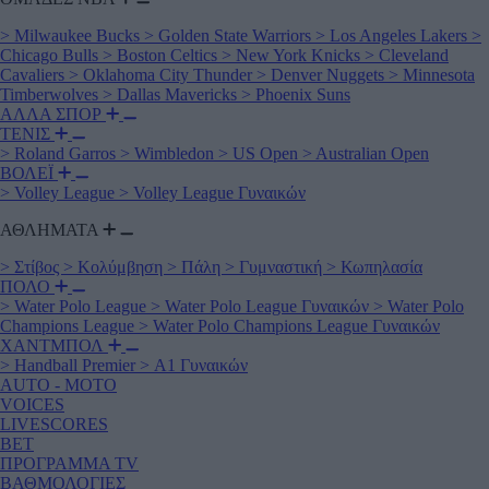
>
Milwaukee Bucks
>
Golden State Warriors
>
Los Angeles Lakers
>
Chicago Bulls
>
Boston Celtics
>
New York Knicks
>
Cleveland
Cavaliers
>
Oklahoma City Thunder
>
Denver Nuggets
>
Minnesota
Timberwolves
>
Dallas Mavericks
>
Phoenix Suns
ΑΛΛΑ ΣΠΟΡ
ΤΕΝΙΣ
>
Roland Garros
>
Wimbledon
>
US Open
>
Australian Open
ΒΟΛΕΪ
>
Volley League
>
Volley League Γυναικών
ΑΘΛΗΜΑΤΑ
>
Στίβος
>
Κολύμβηση
>
Πάλη
>
Γυμναστική
>
Κωπηλασία
ΠΟΛΟ
>
Water Polo League
>
Water Polo League Γυναικών
>
Water Polo
Champions League
>
Water Polo Champions League Γυναικών
ΧΑΝΤΜΠΟΛ
>
Handball Premier
>
Α1 Γυναικών
AUTO - MOTO
VOICES
LIVESCORES
BET
ΠΡΟΓΡΑΜΜΑ TV
ΒΑΘΜΟΛΟΓΙΕΣ