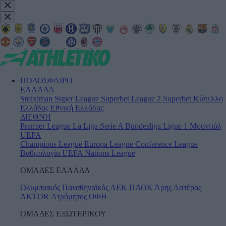
ΠΟΔΟΣΦΑΙΡΟ
ΕΛΛΑΔΑ
Stoiximan Super League
Superbet League 2
Superbet Κύπελλο
Ελλάδας
Εθνική Ελλάδας
ΔΙΕΘΝΗ
Premier League
La Liga
Serie A
Bundesliga
Ligue 1
Μουντιάλ
UEFA
Champions League
Europa League
Conference League
Βαθμολογία UEFA
Nations League
ΟΜΑΔΕΣ ΕΛΛΑΔΑ
Ολυμπιακός
Παναθηναϊκός
ΑΕΚ
ΠΑΟΚ
Άρης
Αστέρας
AKTOR
Ατρόμητος
ΟΦΗ
ΟΜΑΔΕΣ ΕΞΩΤΕΡΙΚΟΥ