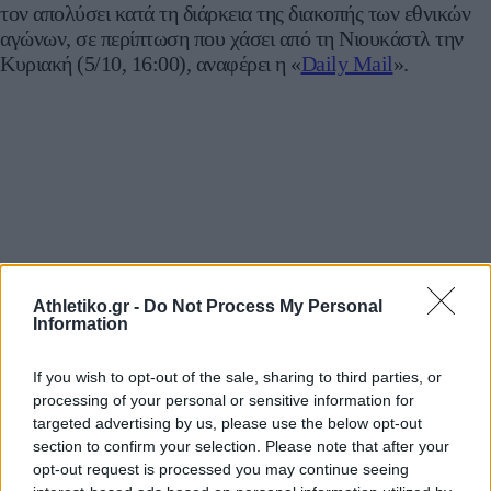
τον απολύσει κατά τη διάρκεια της διακοπής των εθνικών
αγώνων, σε περίπτωση που χάσει από τη Νιουκάστλ την
Κυριακή (5/10, 16:00), αναφέρει η «
Daily Mail
».
Athletiko.gr -
Do Not Process My Personal
Information
If you wish to opt-out of the sale, sharing to third parties, or
processing of your personal or sensitive information for
targeted advertising by us, please use the below opt-out
section to confirm your selection. Please note that after your
opt-out request is processed you may continue seeing