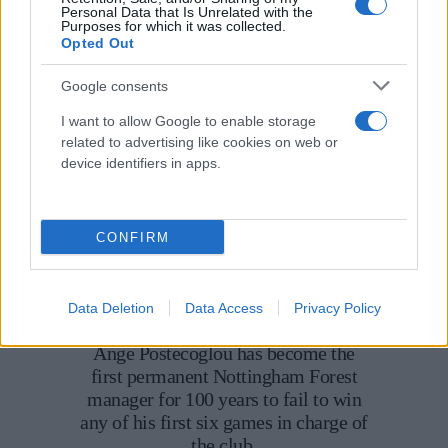
Ο άλλοτε τεχνικός της Τότεναμ έχει σημειώσει μόλις δύο
Personal Data that Is Unrelated with the
Purposes for which it was collected.
ισοπαλίες μέχρι στιγμής, εκτός έδρας με Μπέρνλι και Ρεάλ
Opted Out
Μπέτις και έχει ηττηθεί από Άρσεναλ, Σουόνσι,
Σάντερλαντ και Μίντγιλαντ. Ο Ποστέκογλου θυμίζουμε ότι
Google consents
είχε απολυθεί από την Τότεναμ το καλοκαίρι, μετά την
I want to allow Google to enable storage
κατάκτηση του Europa League, παρά την 17η θέση στην
related to advertising like cookies on web or
Premier League.
device identifiers in apps.
Μετά το τέλος του αγώνα με την Μίντιλαντ,
CONFIRM
ο
Ποστέκογλου
ρωτήθηκε για το σύνθημα «θα απολυθείς
αύριο», που ακούστηκε από τους φίλους της Νότιγχαμ,
τονίζοντας ότι ο κόσμος μπορεί να έχει την γνώμη του.
Data Deletion
Data Access
Privacy Policy
Ange Postecoglou has become the
first permanent Nottingham Forest
manager for 100 years to fail to win
any of his first six games in charge of
the club.