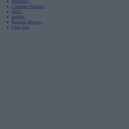
Μπάσκετ
,
Charlotte Hornets
,
NBA
,
Διεθνή
,
Βασίλιε Μίτσιτς
,
Utah Jazz