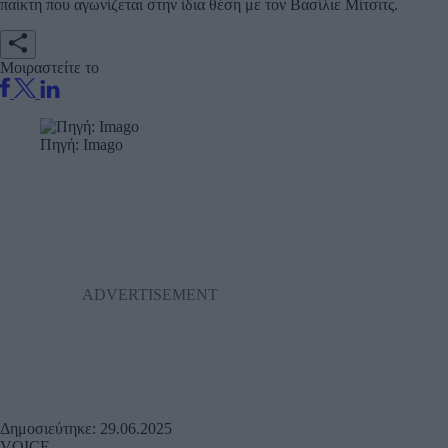
παίκτη που αγωνίζεται στην ίδια θέση με τον Βασίλιε Μίτσιτς.
Μοιραστείτε το
Πηγή: Imago
Δημοσιεύτηκε: 29.06.2025
VOICE