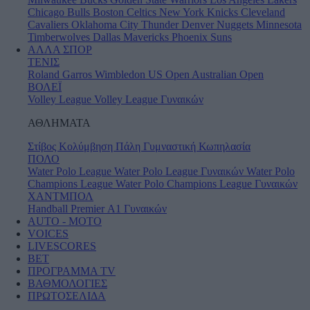
Chicago Bulls
Boston Celtics
New York Knicks
Cleveland
Cavaliers
Oklahoma City Thunder
Denver Nuggets
Minnesota
Timberwolves
Dallas Mavericks
Phoenix Suns
ΑΛΛΑ ΣΠΟΡ
ΤΕΝΙΣ
Roland Garros
Wimbledon
US Open
Australian Open
ΒΟΛΕΪ
Volley League
Volley League Γυναικών
ΑΘΛΗΜΑΤΑ
Στίβος
Κολύμβηση
Πάλη
Γυμναστική
Κωπηλασία
ΠΟΛΟ
Water Polo League
Water Polo League Γυναικών
Water Polo
Champions League
Water Polo Champions League Γυναικών
ΧΑΝΤΜΠΟΛ
Handball Premier
Α1 Γυναικών
AUTO - MOTO
VOICES
LIVESCORES
BET
ΠΡΟΓΡΑΜΜΑ TV
ΒΑΘΜΟΛΟΓΙΕΣ
ΠΡΩΤΟΣΕΛΙΔΑ