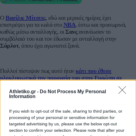
Ο
Βασίλιε
Μίτσιτς
, εδώ και μερικές ημέρες έχει
επιστρέψει για τα καλά στο
NBA
, έστω και προσωρινά,
καθώς μέσω ανταλλαγής, οι
Σανς
ανανέωσαν το
συμβόλαιό του και τον έδωσαν με ανταλλαγή στην
Σάρλοτ
, όπου έχει αγωνιστεί ξανά.
Πολλοί πίστεψαν πως αυτό ήταν
κάτι που έθεσε
ολοκληρωτικά την παρουσία του στην Ευρώπη σε
αμφιβολία
,
βρισκόμενος με συμβόλαιο σε μια ομάδα που
κανείς δεν γνώριζε εάν τον υπολογίζει ως αγωνιστικό
Athletiko.gr -
Do Not Process My Personal
Information
εφόδιο ή απλά ως μέσο μιας νεότερης ανταλλαγής.
If you wish to opt-out of the sale, sharing to third parties, or
Μια κίνηση όμως, ανάμεσα σε
Χόρνετς
και
Τζαζ
μας δίνει
processing of your personal or sensitive information for
ακριβώς αυτή την απάντηση που αναζητεί και ο
Μίτσιτς
.
targeted advertising by us, please use the below opt-out
Πιο συγκεκριμένα, η ομάδα της
Σάρλοτ
παραχώρησε σε
section to confirm your selection. Please note that after your
εκείνη της
Γιούτα
τον
Γιούσουφ
Νούρκιτς
, με