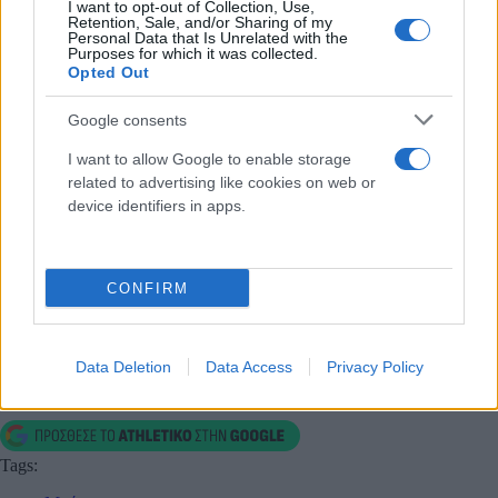
Όσον αφορά το βασικό ροτέισον, η απόκτηση του
Σέξτον
,
I want to opt-out of Collection, Use,
Retention, Sale, and/or Sharing of my
που είναι και σκόρερ και δημιουργός, θέτει τον
Μίτσιτς
Personal Data that Is Unrelated with the
εκτός πλάνων αυτού, όπως είναι και λογικό.
Purposes for which it was collected.
Opted Out
Google consents
Περί του αν θα μείνει ελεύθερος από την ομάδα που τώρα
I want to allow Google to enable storage
ανήκει να αναφέρουμε πως, ο
Μίτσιτς
πρακτικά μέχρι τις 5
related to advertising like cookies on web or
Ιουλίου δεσμεύεται με συμβόλαιο 8.1 εκατομμυρίων για τη
device identifiers in apps.
σεζόν 2025/26 με τους
Φοίνιξ
Σανς
και στις 6 Ιουλίου θα
δεσμεύεται με το ίδιο συμβόλαιο, αλλά θα ανήκει στους
Σάρλοτ
Χόρνετς
. Όλες οι κινήσεις γίνονται επίσημες μετά
CONFIRM
την 6η του Ιουλίου, επομένως μέχρι τότε, αποτελεί και
τυπικά παίκτης των
Σανς
.
Data Deletion
Data Access
Privacy Policy
Μην χάνεις είδηση.
Βάλε το
στην Google
Tags: