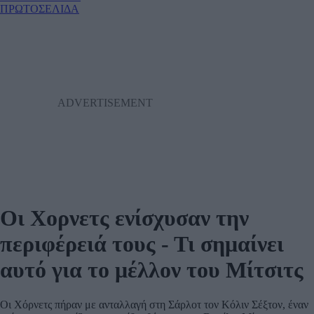
ΠΡΩΤΟΣΕΛΙΔΑ
Οι Χορνετς ενίσχυσαν την
περιφέρειά τους - Τι σημαίνει
αυτό για το μέλλον του Μίτσιτς
Οι Χόρνετς πήραν με ανταλλαγή στη Σάρλοτ τον Κόλιν Σέξτον, έναν