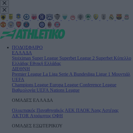
ΠΟΔΟΣΦΑΙΡΟ
ΕΛΛΑΔΑ
Stoiximan Super League
Superbet League 2
Superbet Κύπελλο
Ελλάδας
Εθνική Ελλάδας
ΔΙΕΘΝΗ
Premier League
La Liga
Serie A
Bundesliga
Ligue 1
Μουντιάλ
UEFA
Champions League
Europa League
Conference League
Βαθμολογία UEFA
Nations League
ΟΜΑΔΕΣ ΕΛΛΑΔΑ
Ολυμπιακός
Παναθηναϊκός
ΑΕΚ
ΠΑΟΚ
Άρης
Αστέρας
AKTOR
Ατρόμητος
ΟΦΗ
ΟΜΑΔΕΣ ΕΞΩΤΕΡΙΚΟΥ