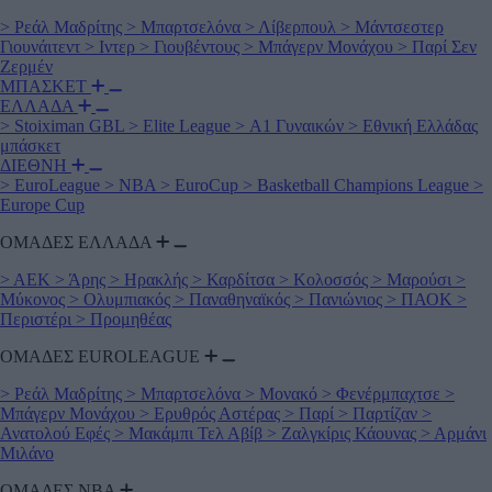
>
Ρεάλ Μαδρίτης
>
Μπαρτσελόνα
>
Λίβερπουλ
>
Μάντσεστερ
Γιουνάιτεντ
>
Ιντερ
>
Γιουβέντους
>
Μπάγερν Μονάχου
>
Παρί Σεν
Ζερμέν
ΜΠΑΣΚΕΤ
ΕΛΛΑΔΑ
>
Stoiximan GBL
>
Elite League
>
Α1 Γυναικών
>
Εθνική Ελλάδας
μπάσκετ
ΔΙΕΘΝΗ
>
EuroLeague
>
NBA
>
EuroCup
>
Basketball Champions League
>
Europe Cup
ΟΜΑΔΕΣ ΕΛΛΑΔΑ
>
ΑΕΚ
>
Άρης
>
Ηρακλής
>
Καρδίτσα
>
Κολοσσός
>
Μαρούσι
>
Μύκονος
>
Ολυμπιακός
>
Παναθηναϊκός
>
Πανιώνιος
>
ΠΑΟΚ
>
Περιστέρι
>
Προμηθέας
ΟΜΑΔΕΣ EUROLEAGUE
>
Ρεάλ Μαδρίτης
>
Μπαρτσελόνα
>
Μονακό
>
Φενέρμπαχτσε
>
Μπάγερν Μονάχου
>
Ερυθρός Αστέρας
>
Παρί
>
Παρτίζαν
>
Ανατολού Εφές
>
Μακάμπι Τελ Αβίβ
>
Ζαλγκίρις Κάουνας
>
Αρμάνι
Μιλάνο
ΟΜΑΔΕΣ ΝΒΑ