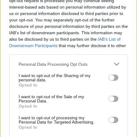
opt-out request is processed you may continue seeing
αντάλλαγμα τον
Κόλιν
Σέξτον
και μια επιλογή δεύτερου
interest-based ads based on personal information utilized by
γύρου στο draft του 2030!
us or personal information disclosed to third parties prior to
your opt-out. You may separately opt-out of the further
disclosure of your personal information by third parties on the
IAB’s list of downstream participants. This information may
Έτσι, οι
Χόρνετς
απέκτησαν έναν ακόμα παίκτη στη θέση
also be disclosed by us to third parties on the
IAB’s List of
όπου αγωνίζεται ο Σέρβος σταρ, δηλώνοντας έμμεσα μέσω
Downstream Participants
that may further disclose it to other
third parties.
ενισχυτικών κινήσεων πως δεν δείχνουν ενδιαφέρον στην
περίπτωσή του.
Please note that this website/app uses one or more Google
Personal Data Processing Opt Outs
services and may gather and store information including but
Just in: The Utah Jazz are trading
not limited to your visit or usage behaviour. You may click to
I want to opt-out of the Sharing of my
personal data.
grant or deny consent to Google and its third-party tags to
Collin Sexton and a 2030 second-
Opted In
use your data for below specified purposes in below Google
round pick to the Charlotte Hornets
consent section.
for Jusuf Nurkic, sources tell ESPN.
I want to opt-out of the Sale of my
Personal Data.
pic.twitter.com/k5hFMBSlYn
Opted In
— Shams Charania (@ShamsCharania)
June
I want to opt-out of processing my
Personal Data for Targeted Advertising.
29, 2025
Opted In