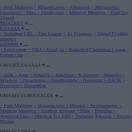
>
Ρεάλ Μαδρίτης
>
Μπαρτσελόνα
>
Λίβερπουλ
>
Μάντσεστερ
Γιουνάιτεντ
>
Ιντερ
>
Γιουβέντους
>
Μπάγερν Μονάχου
>
Παρί Σεν
Ζερμέν
ΜΠΑΣΚΕΤ
ΕΛΛΑΔΑ
>
Stoiximan GBL
>
Elite League
>
Α1 Γυναικών
>
Εθνική Ελλάδας
μπάσκετ
ΔΙΕΘΝΗ
>
EuroLeague
>
NBA
>
EuroCup
>
Basketball Champions League
>
Europe Cup
ΟΜΑΔΕΣ ΕΛΛΑΔΑ
>
ΑΕΚ
>
Άρης
>
Ηρακλής
>
Καρδίτσα
>
Κολοσσός
>
Μαρούσι
>
Μύκονος
>
Ολυμπιακός
>
Παναθηναϊκός
>
Πανιώνιος
>
ΠΑΟΚ
>
Περιστέρι
>
Προμηθέας
ΟΜΑΔΕΣ EUROLEAGUE
>
Ρεάλ Μαδρίτης
>
Μπαρτσελόνα
>
Μονακό
>
Φενέρμπαχτσε
>
Μπάγερν Μονάχου
>
Ερυθρός Αστέρας
>
Παρί
>
Παρτίζαν
>
Ανατολού Εφές
>
Μακάμπι Τελ Αβίβ
>
Ζαλγκίρις Κάουνας
>
Αρμάνι
Μιλάνο
ΟΜΑΔΕΣ ΝΒΑ