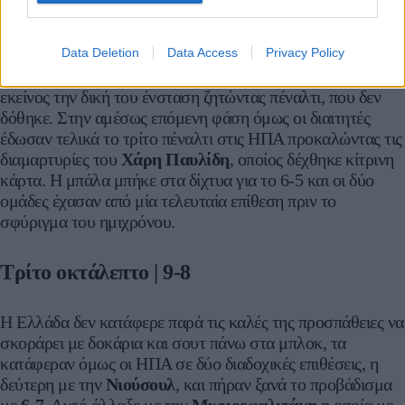
Data Deletion
Data Access
Privacy Policy
Η
Ξενάκη
όμως στην αμέσως επόμενη φάση σκόραρε
ξανά για το 6-4 και ο προπονητής των ΗΠΑ έχασε κι
εκείνος την δική του ένσταση ζητώντας πέναλτι, που δεν
δόθηκε. Στην αμέσως επόμενη φάση όμως οι διαιτητές
έδωσαν τελικά το τρίτο πέναλτι στις ΗΠΑ προκαλώντας τις
διαμαρτυρίες του
Χάρη Παυλίδη
, οποίος δέχθηκε κίτρινη
κάρτα. Η μπάλα μπήκε στα δίχτυα για το 6-5 και οι δύο
ομάδες έχασαν από μία τελευταία επίθεση πριν το
σφύριγμα του ημιχρόνου.
Τρίτο οκτάλεπτο | 9-8
Η Ελλάδα δεν κατάφερε παρά τις καλές της προσπάθειες να
σκοράρει με δοκάρια και σουτ πάνω στα μπλοκ, τα
κατάφεραν όμως οι ΗΠΑ σε δύο διαδοχικές επιθέσεις, η
δεύτερη με την
Νιούσουλ
, και πήραν ξανά το προβάδισμα
με
6-7
. Αυτό άλλαξε με την
Μυριοεφαλιτάκη
η οποία με