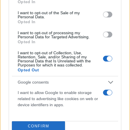
Αμερικανίδες που βοήθησε στην κατοχή της μπάλας, αυτό
Opted In
use your data for below specified purposes in below Google
όμως δεν έφερε γκολ στην επίθεση. Στο 2ο λεπτό η
consent section.
I want to opt-out of the Sale of my
Όσμους
στην εκπνοή του χρόνου της αμερικανικής
Personal Data.
επίθεσης έβαλε γκολ από την περιφέρεια για το 2-3, όμως
Opted In
αμέσως η
Βάσω Πλευρίτου
ισοφάρισε σε 3-3. Η
I want to opt-out of processing my
Σταματοπούλου
συνέχισε τις αποκρούσεις στο ελληνικό
Personal Data for Targeted Advertising.
τέρμα και η
Ξενάκη
στα μισά του οκταλέπτου με
Opted In
πανέξυπνη λόμπα σε έξοδο της
Λόνγκαν
έδωσε για πρώτη
I want to opt-out of Collection, Use,
φορά το προβάδισμα στην Ελλάδα με 4-3.
Retention, Sale, and/or Sharing of my
Personal Data that Is Unrelated with the
Purposes for which it was collected.
Στον ίδιο ρυθμό συνέχισε με γρήγορη επίθεση και η
Opted Out
Φ
ωτεινή Τριχά
με σκαστό γκολ από τα αριστερά του
Google consents
τέρματος. Οι ΗΠΑ όμως κέρδισαν πέναλτι και μείωσαν
ξανά τη διαφορά στο τέρμα με 5-4 με επιτυχημένη
I want to allow Google to enable storage
εκτέλεση από την
Ράιαν Νιούσουλ
. Το παιχνίδι έγινε
related to advertising like cookies on web or
αρκετά σκληρό και από τις δύο ομάδες και η Ελλάδα έχασε
device identifiers in apps.
το δικαίωμα ένστασης σε αμφιλεγόμενη φάση σε ελληνική
επίθεση, στην οποία οι διαιτητές εξέτασαν το VAR και δεν
έδωσαν πέναλτι υπέρ της
Μυριοκεφαλιτάκη
.
CONFIRM