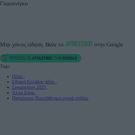
Γκασανίγκα
Μην χάνεις είδηση.
Βάλε το
στην Google
Tags:
Πόλο
,
Εθνική Ελλάδας πόλο
,
Σιγκαπούρη 2025
,
Άλλα Σπορ
,
Παγκόσμιο Πρωτάθλημα υγρού στίβου