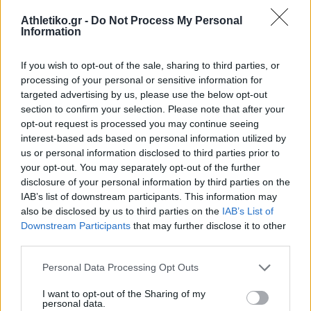
αλλά ο αγώνας είχε σταματήσει λίγο νωρίτερα μετά από
ένσταση που ζήτησε ο Αμερικανός προπονητής για φάση
Athletiko.gr -
Do Not Process My Personal
Information
που είχε προηγηθεί, ζητώντας πέναλτι. Η ένσταση έγινε
δεκτή και η Φλιν νίκησε την Σταματοπούλου για το 0-2.
If you wish to opt-out of the sale, sharing to third parties, or
processing of your personal or sensitive information for
Με ένα λεπτό στο ρολόι η Ελλάδα βγήκε στην αντεπίθεση.
targeted advertising by us, please use the below opt-out
Η
Στεφανία Σάντα
είδε το κενό στην άμυνα και έκανε από
section to confirm your selection. Please note that after your
την περιφέρεια το 1-2 με σκαστό σουτ, ενώ με 11
opt-out request is processed you may continue seeing
δευτερόλεπτα να απομένουν η αρχηγός
Ελευθερία
interest-based ads based on personal information utilized by
Πλευρίτου
με μεγάλη ταχύτητα πήρε την ασίστ και την
us or personal information disclosed to third parties prior to
«εκτέλεσε» την Λόνγκαν από τα 2μ για να ισοφαρίσει 2-2,
your opt-out. You may separately opt-out of the further
disclosure of your personal information by third parties on the
ανεβάζοντας την ψυχολογία της ομάδας στο σφύριγμα της
IAB’s list of downstream participants. This information may
λήξης.
also be disclosed by us to third parties on the
IAB’s List of
Downstream Participants
that may further disclose it to other
third parties.
Δεύτερο οκτάλεπτο | 6-5
Please note that this website/app uses one or more Google
Personal Data Processing Opt Outs
services and may gather and store information including but
not limited to your visit or usage behaviour. You may click to
I want to opt-out of the Sharing of my
Η Ελλάδα ξεκίνησε πολύ καλά με πρεσάρισμα στις
personal data.
grant or deny consent to Google and its third-party tags to