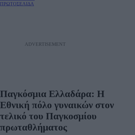
ΠΡΩΤΟΣΕΛΙΔΑ
Παγκόσμια Ελλαδάρα: Η
Εθνική πόλο γυναικών στον
τελικό του Παγκοσμίου
πρωταθλήματος