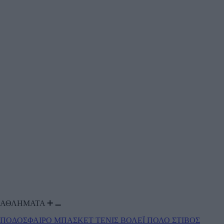
ΑΘΛΗΜΑΤΑ
ΠΟΔΟΣΦΑΙΡΟ
ΜΠΑΣΚΕΤ
ΤΕΝΙΣ
ΒΟΛΕΪ
ΠΟΛΟ
ΣΤΙΒΟΣ