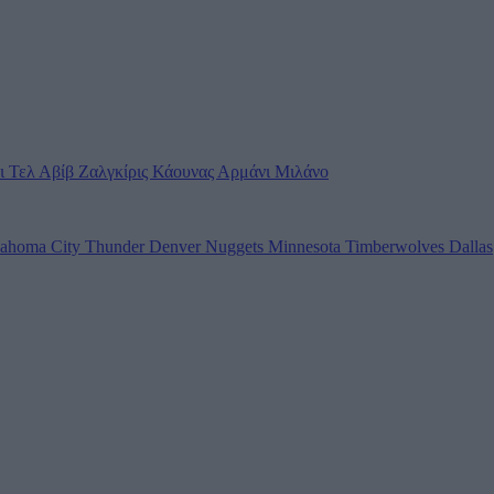
ι Τελ Αβίβ
Ζαλγκίρις Κάουνας
Αρμάνι Μιλάνο
ahoma City Thunder
Denver Nuggets
Minnesota Timberwolves
Dallas