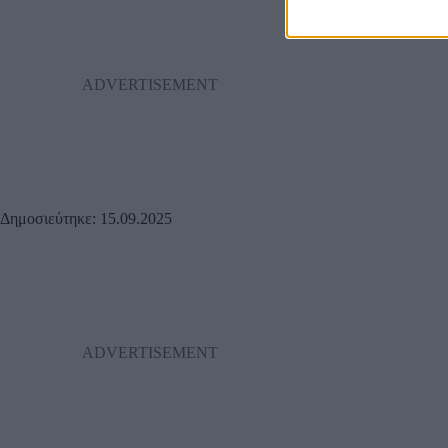
Δημοσιεύτηκε: 15.09.2025