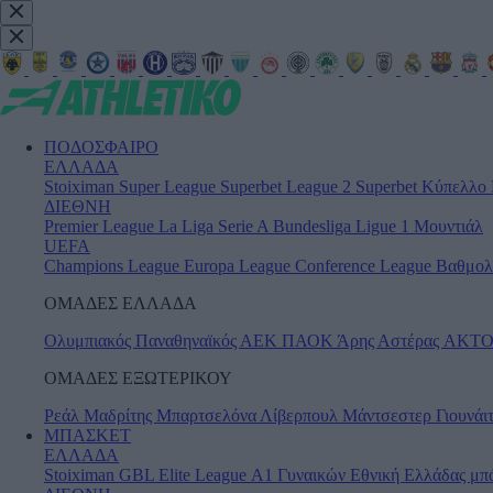
ΠΟΔΟΣΦΑΙΡΟ
ΕΛΛΑΔΑ
Stoiximan Super League
Superbet League 2
Superbet Κύπελλο
ΔΙΕΘΝΗ
Premier League
La Liga
Serie A
Bundesliga
Ligue 1
Μουντιάλ
UEFA
Champions League
Europa League
Conference League
Βαθμολ
ΟΜΑΔΕΣ ΕΛΛΑΔΑ
Ολυμπιακός
Παναθηναϊκός
ΑΕΚ
ΠΑΟΚ
Άρης
Αστέρας AKT
ΟΜΑΔΕΣ ΕΞΩΤΕΡΙΚΟΥ
Ρεάλ Μαδρίτης
Μπαρτσελόνα
Λίβερπουλ
Μάντσεστερ Γιουνάι
ΜΠΑΣΚΕΤ
ΕΛΛΑΔΑ
Stoiximan GBL
Elite League
Α1 Γυναικών
Εθνική Ελλάδας μπ