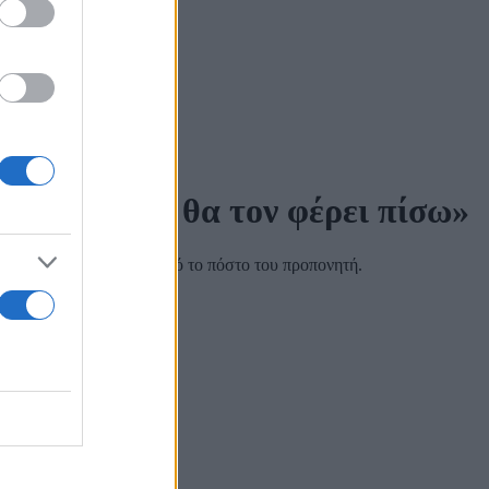
ης Μπενφίκα θα τον φέρει πίσω»
ενφίκα, αυτή την φορά από το πόστο του προπονητή.