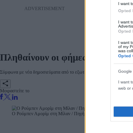
I want t
Opted 
I want 
Advertis
Opted 
I want t
of my P
was col
Πληθαίνουν οι φήμες για Αμορίμ
Opted 
Google 
Σύμφωνα με νέα δημοσιεύματα από το εξωτερικό, γίνεται ολοένα και
I want t
web or d
Μοιραστείτε το
Ο Ρούμπεν Αμορίμ στη Μίλαν / Πηγή: Imago