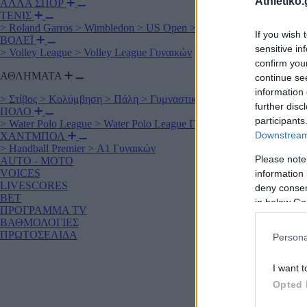
Athletiko.
ΑΛΛΑ ΣΠΟΡ
ΤΕΝΙΣ
>
Roland Garros
>
Wimbledon
>
US Open
>
Australian Open
If you wish 
ΒΟΛΕΪ
sensitive in
>
Volley League
>
Volley League Γυναικών
confirm you
ΑΘΛΗΜΑΤΑ
continue se
information 
>
Στίβος
>
Κολύμβηση
>
Πάλη
>
Γυμναστική
>
Κωπηλασία
further disc
ΠΟΛΟ
participants
>
Water Polo League
>
Water Polo League Γυναικών
>
Water Polo C
Downstream 
ΧΑΝΤΜΠΟΛ
>
Handball Premier
>
Α1 Γυναικών
Please note
AUTO - MOTO
VOICES
information 
LIVESCORES
deny consent
BET
in below Go
ΠΡΟΓΡΑΜΜΑ TV
ΒΑΘΜΟΛΟΓΙΕΣ
ΠΡΩΤΟΣΕΛΙΔΑ
Persona
I want t
Opted 