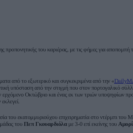
της προπονητικής του καριέρας, με τις φήμες για αποπομπή 
ματα από το εξωτερικό και συγκεκριμένα από την «
DailyMa
στική υπόσταση από την στιγμή που στον πορτογαλικό σύλλ
 τον ερχόμενο Οκτώβριο και ένας εκ των τριών υποψηφίων π
 εκλεγεί.
σία του εκατομμυριούχου επιχειρηματία στο ντέρμπι του 
ομάδας του
Πεπ Γκουαρδιόλα
με 3-0 επί εκείνης του
Αμορί