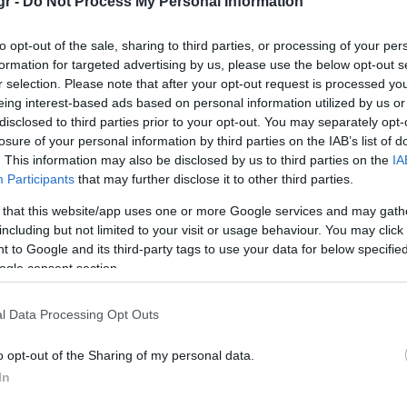
gr -
Do Not Process My Personal Information
to opt-out of the sale, sharing to third parties, or processing of your per
formation for targeted advertising by us, please use the below opt-out s
r selection. Please note that after your opt-out request is processed y
eing interest-based ads based on personal information utilized by us or
disclosed to third parties prior to your opt-out. You may separately opt-
losure of your personal information by third parties on the IAB’s list of
. This information may also be disclosed by us to third parties on the
IA
hampions League
>
Water Polo Champions League Γυναικών
Participants
that may further disclose it to other third parties.
 that this website/app uses one or more Google services and may gath
including but not limited to your visit or usage behaviour. You may click 
 to Google and its third-party tags to use your data for below specifi
ogle consent section.
l Data Processing Opt Outs
o opt-out of the Sharing of my personal data.
In