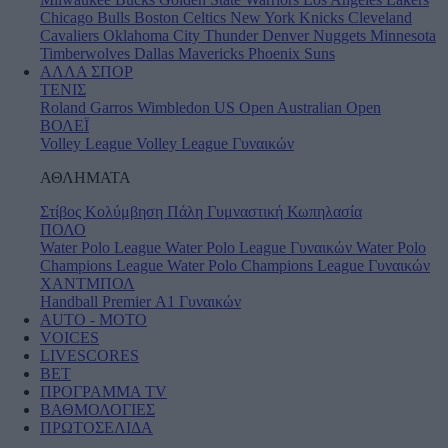
Chicago Bulls
Boston Celtics
New York Knicks
Cleveland
Cavaliers
Oklahoma City Thunder
Denver Nuggets
Minnesota
Timberwolves
Dallas Mavericks
Phoenix Suns
ΑΛΛΑ ΣΠΟΡ
ΤΕΝΙΣ
Roland Garros
Wimbledon
US Open
Australian Open
ΒΟΛΕΪ
Volley League
Volley League Γυναικών
ΑΘΛΗΜΑΤΑ
Στίβος
Κολύμβηση
Πάλη
Γυμναστική
Κωπηλασία
ΠΟΛΟ
Water Polo League
Water Polo League Γυναικών
Water Polo
Champions League
Water Polo Champions League Γυναικών
ΧΑΝΤΜΠΟΛ
Handball Premier
Α1 Γυναικών
AUTO - MOTO
VOICES
LIVESCORES
BET
ΠΡΟΓΡΑΜΜΑ TV
ΒΑΘΜΟΛΟΓΙΕΣ
ΠΡΩΤΟΣΕΛΙΔΑ