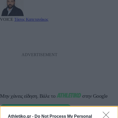
VOICE
Τάσος Καπετανάκος
Μην χάνεις είδηση.
Βάλε το
στην Google
Athletiko.gr -
Do Not Process My Personal