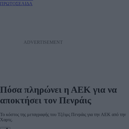
ΠΡΩΤΟΣΕΛΙΔΑ
Πόσα πληρώνει η ΑΕΚ για να
αποκτήσει τον Πενράις
Το κόστος της μεταγραφής του Τζέιμς Πενράις για την ΑΕΚ από την
Χαρτς.