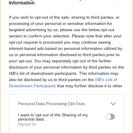
Information
Μετά από μία πολύ καλή σεζόν με την Χαρτς στην Σκωτία,
ο Τζέιμς Πενράις είναι ο πρώτος αριστερός μπακ που
If you wish to opt-out of the sale, sharing to third parties, or
αποκτά η
ΑΕΚ
αυτό το καλοκαίρι.
processing of your personal or sensitive information for
targeted advertising by us, please use the below opt-out
section to confirm your selection. Please note that after your
opt-out request is processed you may continue seeing
O 26χρονος δουλευόταν τα τελευταία 24ωρα
και η Ένωση
interest-based ads based on personal information utilized by
τελικά κατάφερε να συμφωνήσει σε όλα με την Χαρτς,
us or personal information disclosed to third parties prior to
παρότι τον παίκτη ήθελε – σύμφωνα με δημοσιεύματα –
your opt-out. You may separately opt-out of the further
και η Σέλτικ. Σύμφωνα με τα πρώτα στοιχεία κύριο
disclosure of your personal information by third parties on the
χαρακτηριστικό του είναι οι σέντρες από αριστερά.
IAB’s list of downstream participants. This information may
also be disclosed by us to third parties on the
IAB’s List of
Downstream Participants
that may further disclose it to other
Ο Σκωτσέζος μπακ πρόκειται να αποχωρήσει
για πρώτη
third parties.
φορά στη ζωή του από τη χώρα, αφού μέχρι τώρα έχει
παίξει μόνο σε εγχώριους συλλόγους με τελευταία την
Please note that this website/app uses one or more Google
Personal Data Processing Opt Outs
Χαρτς. Ο ίδιος θα βρεθεί στην Ολλανδία, προκειμένου να
services and may gather and store information including but
περάσει ιατρικές εξετάσεις και να υπογράψει το συμβόλαιό
not limited to your visit or usage behaviour. You may click to
I want to opt-out of the Sharing of my
personal data.
του, το οποίο θα είναι διάρκειας τριών ετών.
grant or deny consent to Google and its third-party tags to
Opted In
use your data for below specified purposes in below Google