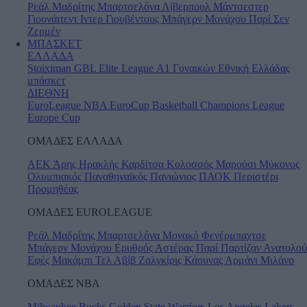
Ρεάλ Μαδρίτης
Μπαρτσελόνα
Λίβερπουλ
Μάντσεστερ
Γιουνάιτεντ
Ιντερ
Γιουβέντους
Μπάγερν Μονάχου
Παρί Σεν
Ζερμέν
ΜΠΑΣΚΕΤ
ΕΛΛΑΔΑ
Stoiximan GBL
Elite League
Α1 Γυναικών
Εθνική Ελλάδας
μπάσκετ
ΔΙΕΘΝΗ
EuroLeague
NBA
EuroCup
Basketball Champions League
Europe Cup
ΟΜΑΔΕΣ ΕΛΛΑΔΑ
ΑΕΚ
Άρης
Ηρακλής
Καρδίτσα
Κολοσσός
Μαρούσι
Μύκονος
Ολυμπιακός
Παναθηναϊκός
Πανιώνιος
ΠΑΟΚ
Περιστέρι
Προμηθέας
ΟΜΑΔΕΣ EUROLEAGUE
Ρεάλ Μαδρίτης
Μπαρτσελόνα
Μονακό
Φενέρμπαχτσε
Μπάγερν Μονάχου
Ερυθρός Αστέρας
Παρί
Παρτίζαν
Ανατολού
Εφές
Μακάμπι Τελ Αβίβ
Ζαλγκίρις Κάουνας
Αρμάνι Μιλάνο
ΟΜΑΔΕΣ ΝΒΑ
Milwaukee Bucks
Golden State Warriors
Los Angeles Lakers