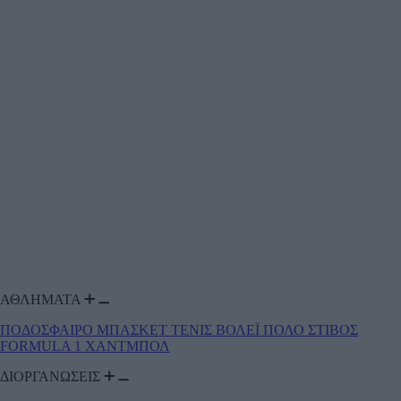
ΑΘΛΗΜΑΤΑ
ΠΟΔΟΣΦΑΙΡΟ
ΜΠΑΣΚΕΤ
ΤΕΝΙΣ
ΒΟΛΕΪ
ΠΟΛΟ
ΣΤΙΒΟΣ
FORMULA 1
ΧΑΝΤΜΠΟΛ
ΔΙΟΡΓΑΝΩΣΕΙΣ