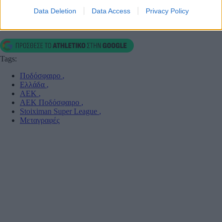
Data Deletion
Data Access
Privacy Policy
Μην χάνεις είδηση.
Βάλε το
στην Google
Tags:
Ποδόσφαιρο
,
Ελλάδα
,
ΑΕΚ
,
ΑΕΚ Ποδόσφαιρο
,
Stoiximan Super League
,
Μεταγραφές