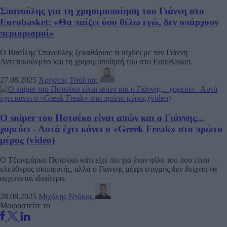
Σπανούλης για τη χρησιμοποίηση του Γιάννη στο
Eurobasket: «Θα παίζει όσο θέλω εγώ, δεν υπάρχουν
περιορισμοί»
Ο Βασίλης Σπανούλης ξεκαθάρισε τι ισχύει με τον Γιάννη
Αντετοκούνμπο και τη χρησιμοποίησή του στο EuroBasket.
27.08.2025
Χρήστος Τσάλτας
Ο sniper του Ποτσέκο είναι απών και ο Γιάννης...
χορεύει - Αυτά έχει κάνει ο «Greek Freak» στο πρώτο
μέρος (video)
Ο Τζιανμάρκο Ποτσέκο κάτι είχε πει για έναν φίλο του που είναι
ελεύθερος σκοπευτής, αλλά ο Γιάννης μέχρι στιγμής δεν δείχνει να
αγχώνεται ιδιαίτερα.
28.08.2025
Μιχάλης Ντόκος
Μοιραστείτε το