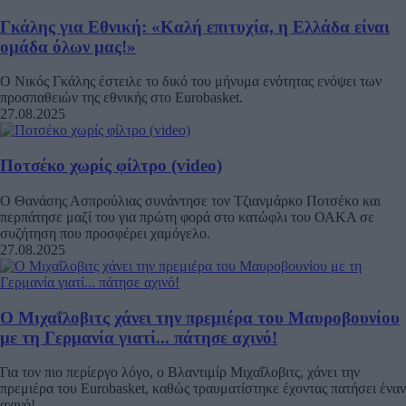
Γκάλης για Εθνική: «Καλή επιτυχία, η Ελλάδα είναι
ομάδα όλων μας!»
Ο Νικός Γκάλης έστειλε το δικό του μήνυμα ενότητας ενόψει των
προσπαθειών της εθνικής στο Eurobasket.
27.08.2025
Ποτσέκο χωρίς φίλτρο (video)
Ο Θανάσης Ασπρούλιας συνάντησε τον Τζιανμάρκο Ποτσέκο και
περπάτησε μαζί του για πρώτη φορά στο κατώφλι του ΟΑΚΑ σε
συζήτηση που προσφέρει χαμόγελο.
27.08.2025
Ο Μιχαΐλοβιτς χάνει την πρεμιέρα του Μαυροβουνίου
με τη Γερμανία γιατί... πάτησε αχινό!
Για τον πιο περίεργο λόγο, ο Βλαντιμίρ Μιχαΐλοβιτς, χάνει την
πρεμιέρα του Eurobasket, καθώς τραυματίστηκε έχοντας πατήσει έναν
αχινό!