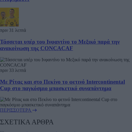
πριν 31 λεπτά
Τάσσεται υπέρ του Ινφαντίνο το Μεξικό παρά την
ανακοίνωση της CONCACAF
πριν 33 λεπτά
Mε Ρίτας και στο Πεκίνο το φετινό Intercontinental
Cup στο παγκόσμιο μπασκετικό συναπάντημα
ΠΕΡΙΣΣΟΤΕΡΑ
ΣΧΕΤΙΚΑ ΑΡΘΡΑ