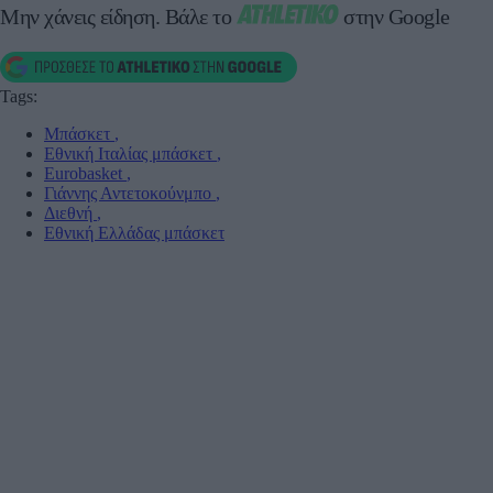
Μην χάνεις είδηση.
Βάλε το
στην Google
Tags:
Μπάσκετ
,
Εθνική Ιταλίας μπάσκετ
,
Eurobasket
,
Γιάννης Αντετοκούνμπο
,
Διεθνή
,
Εθνική Ελλάδας μπάσκετ