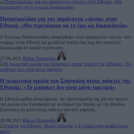
Παπανικολάου για τον παράγοντα «πίεση» στην
Εθνική: «Θα ντρεπόμουν να το έχω ως δικαιολογία»
Ο Κώστας Παπανικολάου αναφέρθηκε στον παράγοντα «πίεση» που
υπάρχει στην Εθνική για μετάλλιο τονίζοντας πως δεν αποτελεί
δικαιολογία σε καμία περίπτωση.
27.08.2025
Βάλια Πηλιανίδη
Η πωρωτική ομιλία του Σπανούλη στους παίκτες της
Εθνικής: «Το μπάσκετ δεν είναι μόνο τακτική»
Η Εθνική ομάδα ολοκλήρωσε την προετοιμασία της για τον πρώτο
της αγώνα στο Eurobasket με αντίπαλο την Ιταλία, με τον Βασίλη
Σπανούλη να μιλά στους παίκτες του από καρδιάς.
28.08.2025
Βάλια Πηλιανίδη