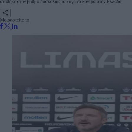
στάθηκε στον βαθμό δυσκολίας του αγώνα κόντρα στην Ελλάδα.
Μοιραστείτε το