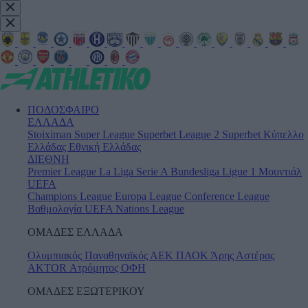
ΠΟΔΟΣΦΑΙΡΟ
ΕΛΛΑΔΑ
Stoiximan Super League
Superbet League 2
Superbet Κύπελλο
Ελλάδας
Εθνική Ελλάδας
ΔΙΕΘΝΗ
Premier League
La Liga
Serie A
Bundesliga
Ligue 1
Μουντιάλ
UEFA
Champions League
Europa League
Conference League
Βαθμολογία UEFA
Nations League
ΟΜΑΔΕΣ ΕΛΛΑΔΑ
Ολυμπιακός
Παναθηναϊκός
ΑΕΚ
ΠΑΟΚ
Άρης
Αστέρας
AKTOR
Ατρόμητος
ΟΦΗ
ΟΜΑΔΕΣ ΕΞΩΤΕΡΙΚΟΥ