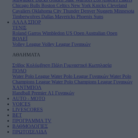
Chicago Bulls
Boston Celtics
New York Knicks
Cleveland
Cavaliers
Oklahoma City Thunder
Denver Nuggets
Minnesota
Timberwolves
Dallas Mavericks
Phoenix Suns
ΑΛΛΑ ΣΠΟΡ
ΤΕΝΙΣ
Roland Garros
Wimbledon
US Open
Australian Open
ΒΟΛΕΪ
Volley League
Volley League Γυναικών
ΑΘΛΗΜΑΤΑ
Στίβος
Κολύμβηση
Πάλη
Γυμναστική
Κωπηλασία
ΠΟΛΟ
Water Polo League
Water Polo League Γυναικών
Water Polo
Champions League
Water Polo Champions League Γυναικών
ΧΑΝΤΜΠΟΛ
Handball Premier
Α1 Γυναικών
AUTO - MOTO
VOICES
LIVESCORES
BET
ΠΡΟΓΡΑΜΜΑ TV
ΒΑΘΜΟΛΟΓΙΕΣ
ΠΡΩΤΟΣΕΛΙΔΑ