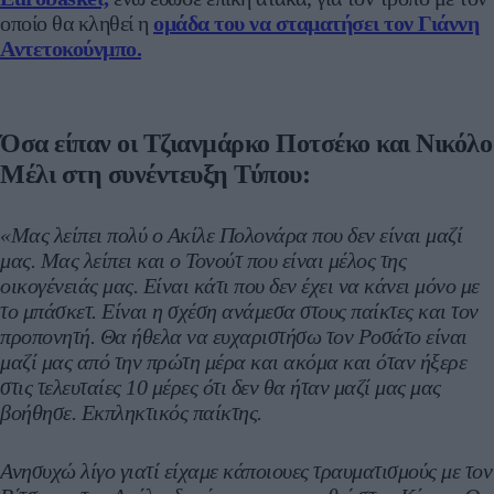
οποίο θα κληθεί η
ομάδα του να σταματήσει τον Γιάννη
Αντετοκούνμπο.
Όσα είπαν οι Τζιανμάρκο Ποτσέκο και Νικόλο
Μέλι στη συνέντευξη Τύπου:
«Μας λείπει πολύ ο Ακίλε Πολονάρα που δεν είναι μαζί
μας. Μας λείπει και ο Τονούτ που είναι μέλος της
οικογένειάς μας. Είναι κάτι που δεν έχει να κάνει μόνο με
το μπάσκετ. Είναι η σχέση ανάμεσα στους παίκτες και τον
προπονητή. Θα ήθελα να ευχαριστήσω τον Ροσάτο είναι
μαζί μας από την πρώτη μέρα και ακόμα και όταν ήξερε
στις τελευταίες 10 μέρες ότι δεν θα ήταν μαζί μας μας
βοήθησε. Εκπληκτικός παίκτης.
Ανησυχώ λίγο γιατί είχαμε κάποιουες τραυματισμούς με τον