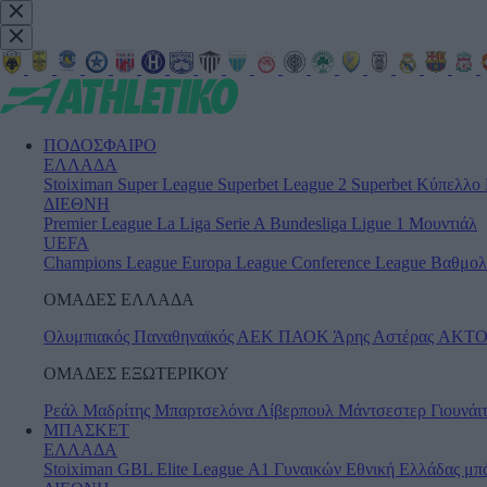
ΠΟΔΟΣΦΑΙΡΟ
ΕΛΛΑΔΑ
Stoiximan Super League
Superbet League 2
Superbet Κύπελλο
ΔΙΕΘΝΗ
Premier League
La Liga
Serie A
Bundesliga
Ligue 1
Μουντιάλ
UEFA
Champions League
Europa League
Conference League
Βαθμολ
ΟΜΑΔΕΣ ΕΛΛΑΔΑ
Ολυμπιακός
Παναθηναϊκός
ΑΕΚ
ΠΑΟΚ
Άρης
Αστέρας AKT
ΟΜΑΔΕΣ ΕΞΩΤΕΡΙΚΟΥ
Ρεάλ Μαδρίτης
Μπαρτσελόνα
Λίβερπουλ
Μάντσεστερ Γιουνάι
ΜΠΑΣΚΕΤ
ΕΛΛΑΔΑ
Stoiximan GBL
Elite League
Α1 Γυναικών
Εθνική Ελλάδας μπ