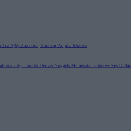
ι Τελ Αβίβ
Ζαλγκίρις Κάουνας
Αρμάνι Μιλάνο
ahoma City Thunder
Denver Nuggets
Minnesota Timberwolves
Dallas