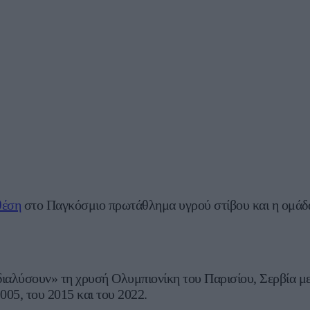
θέση
στο Παγκόσμιο πρωτάθλημα υγρού στίβου και η ομάδα
ιαλύσουν» τη χρυσή Ολυμπιονίκη του Παρισίου, Σερβία με 
005, του 2015 και του 2022.