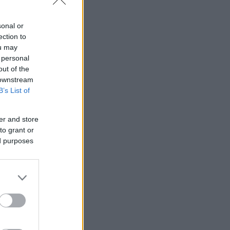
sonal or
ection to
ou may
 personal
out of the
 downstream
B’s List of
er and store
to grant or
ed purposes