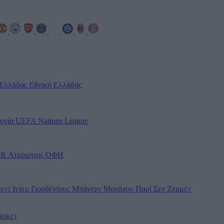
 Ελλάδας
Εθνική Ελλάδας
ογία UEFA
Nations League
OR
Ατρόμητος
ΟΦΗ
τεντ
Ιντερ
Γιουβέντους
Μπάγερν Μονάχου
Παρί Σεν Ζερμέν
άσκετ