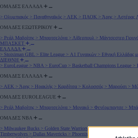
ΟΜΑΔΕΣ ΕΛΛΑΔΑ
>
Ολυμπιακός
>
Παναθηναϊκός
>
ΑΕΚ
>
ΠΑΟΚ
>
Άρης
>
Αστέρας
ΟΜΑΔΕΣ ΕΞΩΤΕΡΙΚΟΥ
>
Ρεάλ Μαδρίτης
>
Μπαρτσελόνα
>
Λίβερπουλ
>
Μάντσεστερ Γιουν
ΜΠΑΣΚΕΤ
ΕΛΛΑΔΑ
>
Stoiximan GBL
>
Elite League
>
Α1 Γυναικών
>
Εθνική Ελλάδας 
ΔΙΕΘΝΗ
>
EuroLeague
>
NBA
>
EuroCup
>
Basketball Champions League
>
ΟΜΑΔΕΣ ΕΛΛΑΔΑ
>
ΑΕΚ
>
Άρης
>
Ηρακλής
>
Καρδίτσα
>
Κολοσσός
>
Μαρούσι
>
Μύ
ΟΜΑΔΕΣ EUROLEAGUE
>
Ρεάλ Μαδρίτης
>
Μπαρτσελόνα
>
Μονακό
>
Φενέρμπαχτσε
>
Μπά
ΟΜΑΔΕΣ ΝΒΑ
>
Milwaukee Bucks
>
Golden State Warriors
>
Los Angeles Lakers
>
Timberwolves
>
Dallas Mavericks
>
Phoenix Suns