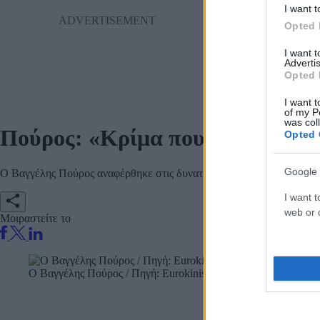
I want t
Opted 
I want 
Advertis
Opted 
I want t
of my P
was col
Πούρος: «Κρίμα που δεν ήμασταν 
Opted 
Google 
Ο Βαγγέλης Πούρος αναφέρθηκε στις δυνατότητες της Εθνικής ανδρ
I want t
web or d
Μοιραστείτε το
Ο Βαγγέλης Πούρος / Πηγή: Eurokinissi