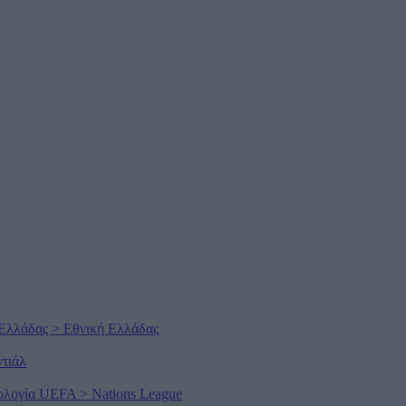
 Ελλάδας
>
Εθνική Ελλάδας
τιάλ
ολογία UEFA
>
Nations League