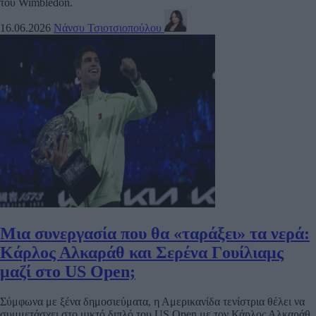
του Wimbledon.
16.06.2026
Νάνσυ Τσιοτσιοπούλου
Μια συνεργασία που θα «ταράξει» τα νερά:
Κάρλος Αλκαράθ και Σερένα Γουίλιαμς
μαζί στο US Open;
Σύμφωνα με ξένα δημοσιεύματα, η Αμερικανίδα τενίστρια θέλει να
συμμετάσχει στο μικτό διπλό του US Open με τον Κάρλος Αλκαράθ.