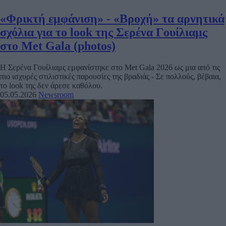
«Φρικτή εμφάνιση» - «Βροχή» τα αρνητικά
σχόλια για το look της Σερένα Γουίλιαμς
στο Met Gala (photos)
Η Σερένα Γουίλιαμς εμφανίστηκε στο Met Gala 2026 ως μια από τις
πιο ισχυρές στιλιστικές παρουσίες της βραδιάς - Σε πολλούς, βέβαια,
το look της δεν άρεσε καθόλου.
05.05.2026
Newsroom