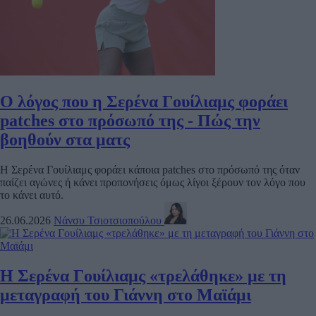
Ο λόγος που η Σερένα Γουίλιαμς φοράει
patches στο πρόσωπό της - Πώς την
βοηθούν στα ματς
Η Σερένα Γουίλιαμς φοράει κάποια patches στο πρόσωπό της όταν
παίζει αγώνες ή κάνει προπονήσεις όμως λίγοι ξέρουν τον λόγο που
το κάνει αυτό.
26.06.2026
Νάνσυ Τσιοτσιοπούλου
Η Σερένα Γουίλιαμς «τρελάθηκε» με τη
μεταγραφή του Γιάννη στο Μαϊάμι