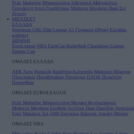
Ρεάλ Μαδρίτης
Μπαρτσελόνα
Λίβερπουλ
Μάντσεστερ
Γιουνάιτεντ
Ιντερ
Γιουβέντους
Μπάγερν Μονάχου
Παρί Σεν
Ζερμέν
ΜΠΑΣΚΕΤ
ΕΛΛΑΔΑ
Stoiximan GBL
Elite League
Α1 Γυναικών
Εθνική Ελλάδας
μπάσκετ
ΔΙΕΘΝΗ
EuroLeague
NBA
EuroCup
Basketball Champions League
Europe Cup
ΟΜΑΔΕΣ ΕΛΛΑΔΑ
ΑΕΚ
Άρης
Ηρακλής
Καρδίτσα
Κολοσσός
Μαρούσι
Μύκονος
Ολυμπιακός
Παναθηναϊκός
Πανιώνιος
ΠΑΟΚ
Περιστέρι
Προμηθέας
ΟΜΑΔΕΣ EUROLEAGUE
Ρεάλ Μαδρίτης
Μπαρτσελόνα
Μονακό
Φενέρμπαχτσε
Μπάγερν Μονάχου
Ερυθρός Αστέρας
Παρί
Παρτίζαν
Ανατολού
Εφές
Μακάμπι Τελ Αβίβ
Ζαλγκίρις Κάουνας
Αρμάνι Μιλάνο
ΟΜΑΔΕΣ ΝΒΑ
Milwaukee Bucks
Golden State Warriors
Los Angeles Lakers