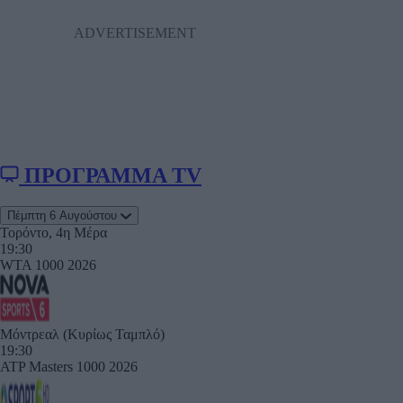
ΠΡΟΓΡΑΜΜΑ TV
Πέμπτη 6 Αυγούστου
Τορόντο, 4η Μέρα
19:30
WTA 1000 2026
Μόντρεαλ (Κυρίως Ταμπλό)
19:30
ATP Masters 1000 2026