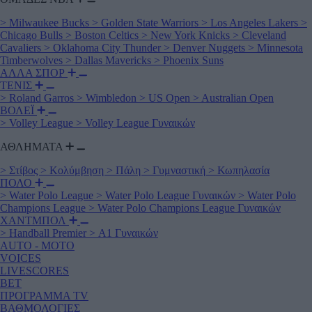
>
Milwaukee Bucks
>
Golden State Warriors
>
Los Angeles Lakers
>
Chicago Bulls
>
Boston Celtics
>
New York Knicks
>
Cleveland
Cavaliers
>
Oklahoma City Thunder
>
Denver Nuggets
>
Minnesota
Timberwolves
>
Dallas Mavericks
>
Phoenix Suns
ΑΛΛΑ ΣΠΟΡ
ΤΕΝΙΣ
>
Roland Garros
>
Wimbledon
>
US Open
>
Australian Open
ΒΟΛΕΪ
>
Volley League
>
Volley League Γυναικών
ΑΘΛΗΜΑΤΑ
>
Στίβος
>
Κολύμβηση
>
Πάλη
>
Γυμναστική
>
Κωπηλασία
ΠΟΛΟ
>
Water Polo League
>
Water Polo League Γυναικών
>
Water Polo
Champions League
>
Water Polo Champions League Γυναικών
ΧΑΝΤΜΠΟΛ
>
Handball Premier
>
Α1 Γυναικών
AUTO - MOTO
VOICES
LIVESCORES
BET
ΠΡΟΓΡΑΜΜΑ TV
ΒΑΘΜΟΛΟΓΙΕΣ