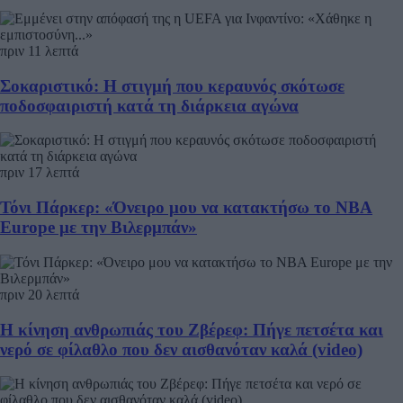
πριν 11 λεπτά
Σοκαριστικό: Η στιγμή που κεραυνός σκότωσε
ποδοσφαιριστή κατά τη διάρκεια αγώνα
πριν 17 λεπτά
Τόνι Πάρκερ: «Όνειρο μου να κατακτήσω το NBA
Europe με την Βιλερμπάν»
πριν 20 λεπτά
Η κίνηση ανθρωπιάς του Ζβέρεφ: Πήγε πετσέτα και
νερό σε φίλαθλο που δεν αισθανόταν καλά (video)