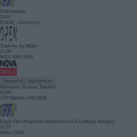
Ποδόσφαιρο
20:45
ΠΑΟΚ – Άντερλεχτ
Τορόντο, 4η Μέρα
21:30
WTA 1000 2026
Παρασκευή 7 Αυγούστου
Μόντρεαλ (Κυρίως Ταμπλό)
02:00
ATP Masters 1000 2026
Γκραν Πρι Ηνωμένου Βασιλείου (1ες Ελεύθερες Δοκιμές)
11:55
Moto3 2026