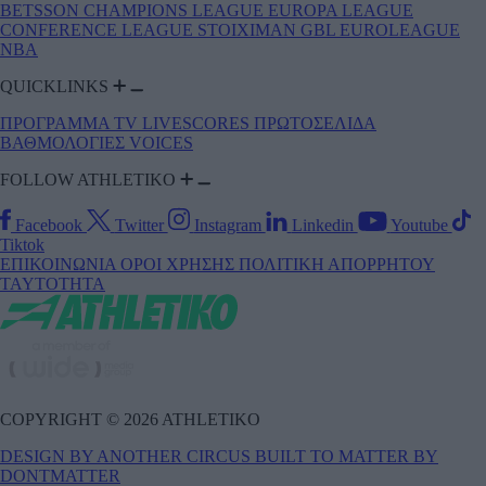
BETSSON
CHAMPIONS LEAGUE
EUROPA LEAGUE
CONFERENCE LEAGUE
STOIXIMAN GBL
EUROLEAGUE
NBA
QUICKLINKS
ΠΡΟΓΡΑΜΜΑ TV
LIVESCORES
ΠΡΩΤΟΣΕΛΙΔΑ
ΒΑΘΜΟΛΟΓΙΕΣ
VOICES
FOLLOW ATHLETIKO
Facebook
Twitter
Instagram
Linkedin
Youtube
Tiktok
ΕΠΙΚΟΙΝΩΝΙΑ
ΟΡΟΙ ΧΡΗΣΗΣ
ΠΟΛΙΤΙΚΗ ΑΠΟΡΡΗΤΟΥ
TAYTOTHTA
COPYRIGHT © 2026 ATHLETIKO
DESIGN BY ANOTHER CIRCUS
BUILT TO MATTER BY
DONTMATTER