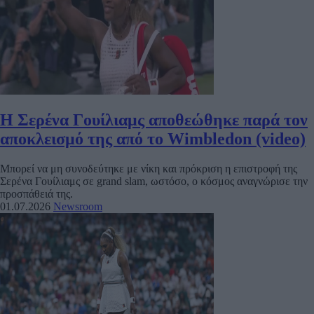
Η Σερένα Γουίλιαμς αποθεώθηκε παρά τον
αποκλεισμό της από το Wimbledon (video)
Μπορεί να μη συνοδεύτηκε με νίκη και πρόκριση η επιστροφή της
Σερένα Γουίλιαμς σε grand slam, ωστόσο, ο κόσμος αναγνώρισε την
προσπάθειά της.
01.07.2026
Newsroom