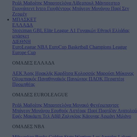
Ρεάλ Μαδρίτης
Μπαρτσελόνα
Λίβερπουλ
Μάντσεστερ
Γιουνάιτεντ
Ιντερ
Γιουβέντους
Μπάγερν Μονάχου
Παρί Σεν
Ζερμέν
ΜΠΑΣΚΕΤ
ΕΛΛΑΔΑ
Stoiximan GBL
Elite League
Α1 Γυναικών
Εθνική Ελλάδας
μπάσκετ
ΔΙΕΘΝΗ
EuroLeague
NBA
EuroCup
Basketball Champions League
Europe Cup
ΟΜΑΔΕΣ ΕΛΛΑΔΑ
ΑΕΚ
Άρης
Ηρακλής
Καρδίτσα
Κολοσσός
Μαρούσι
Μύκονος
Ολυμπιακός
Παναθηναϊκός
Πανιώνιος
ΠΑΟΚ
Περιστέρι
Προμηθέας
ΟΜΑΔΕΣ EUROLEAGUE
Ρεάλ Μαδρίτης
Μπαρτσελόνα
Μονακό
Φενέρμπαχτσε
Μπάγερν Μονάχου
Ερυθρός Αστέρας
Παρί
Παρτίζαν
Ανατολού
Εφές
Μακάμπι Τελ Αβίβ
Ζαλγκίρις Κάουνας
Αρμάνι Μιλάνο
ΟΜΑΔΕΣ ΝΒΑ
Milwaukee Bucks
Golden State Warriors
Los Angeles Lakers