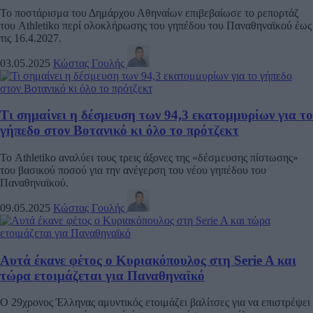
Το ποστάρισμα του Δημάρχου Αθηναίων επιβεβαίωσε το ρεπορτάζ
του Athletiko περί ολοκλήρωσης του γηπέδου του Παναθηναϊκού έως
τις 16.4.2027.
03.05.2025
Κώστας Γουλής
Τι σημαίνει η δέσμευση των 94,3 εκατoμμυρίων για το
γήπεδο στον Βοτανικό κι όλο το πρότζεκτ
Το Athletiko αναλύει τους τρεις άξονες της «δέσμευσης πίστωσης»
του βασικού ποσού για την ανέγερση του νέου γηπέδου του
Παναθηναϊκού.
09.05.2025
Κώστας Γουλής
Αυτά έκανε φέτος ο Κυριακόπουλος στη Serie A και
τώρα ετοιμάζεται για Παναθηναϊκό
Ο 29χρονος Έλληνας αμυντικός ετοιμάζει βαλίτσες για να επιστρέψει