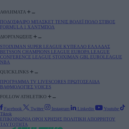
ΑΘΛΗΜΑΤΑ
ΠΟΔΟΣΦΑΙΡΟ
ΜΠΑΣΚΕΤ
ΤΕΝΙΣ
ΒΟΛΕΪ
ΠΟΛΟ
ΣΤΙΒΟΣ
FORMULA 1
ΧΑΝΤΜΠΟΛ
ΔΙΟΡΓΑΝΩΣΕΙΣ
STOIXIMAN SUPER LEAGUE
ΚΥΠΕΛΛΟ ΕΛΛΑΔΑΣ
BETSSON
CHAMPIONS LEAGUE
EUROPA LEAGUE
CONFERENCE LEAGUE
STOIXIMAN GBL
EUROLEAGUE
NBA
QUICKLINKS
ΠΡΟΓΡΑΜΜΑ TV
LIVESCORES
ΠΡΩΤΟΣΕΛΙΔΑ
ΒΑΘΜΟΛΟΓΙΕΣ
VOICES
FOLLOW ATHLETIKO
Facebook
Twitter
Instagram
Linkedin
Youtube
Tiktok
ΕΠΙΚΟΙΝΩΝΙΑ
ΟΡΟΙ ΧΡΗΣΗΣ
ΠΟΛΙΤΙΚΗ ΑΠΟΡΡΗΤΟΥ
TAYTOTHTA