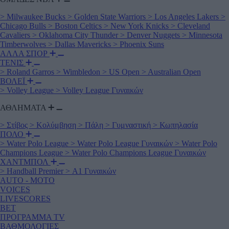
>
Milwaukee Bucks
>
Golden State Warriors
>
Los Angeles Lakers
>
Chicago Bulls
>
Boston Celtics
>
New York Knicks
>
Cleveland
Cavaliers
>
Oklahoma City Thunder
>
Denver Nuggets
>
Minnesota
Timberwolves
>
Dallas Mavericks
>
Phoenix Suns
ΑΛΛΑ ΣΠΟΡ
ΤΕΝΙΣ
>
Roland Garros
>
Wimbledon
>
US Open
>
Australian Open
ΒΟΛΕΪ
>
Volley League
>
Volley League Γυναικών
ΑΘΛΗΜΑΤΑ
>
Στίβος
>
Κολύμβηση
>
Πάλη
>
Γυμναστική
>
Κωπηλασία
ΠΟΛΟ
>
Water Polo League
>
Water Polo League Γυναικών
>
Water Polo
Champions League
>
Water Polo Champions League Γυναικών
ΧΑΝΤΜΠΟΛ
>
Handball Premier
>
Α1 Γυναικών
AUTO - MOTO
VOICES
LIVESCORES
BET
ΠΡΟΓΡΑΜΜΑ TV
ΒΑΘΜΟΛΟΓΙΕΣ