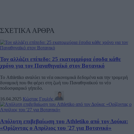
ΣΧΕΤΙΚΑ ΑΡΘΡΑ
Τον αλλάζει επίπεδο: 25 εκατομμύρια έσοδα κάθε
χρόνο για τον Παναθηναϊκό στον Βοτανικό
Το Athletiko αναλύει τα νέα οικονομικά δεδομένα και την τρομερή
δυναμική που θα φέρει στη ζωή του Παναθηναϊκού το νέο
ποδοσφαιρικό γήπεδο.
16.04.2025
Κώστας Γουλής
Απόλυτη επιβεβαίωση του Athletiko από τον Δούκα:
«Ορίζοντας ο Απρίλιος του '27 για Βοτανικό»