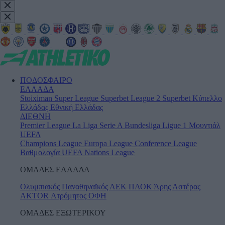
ΠΟΔΟΣΦΑΙΡΟ
ΕΛΛΑΔΑ
Stoiximan Super League
Superbet League 2
Superbet Κύπελλο
Ελλάδας
Εθνική Ελλάδας
ΔΙΕΘΝΗ
Premier League
La Liga
Serie A
Bundesliga
Ligue 1
Μουντιάλ
UEFA
Champions League
Europa League
Conference League
Βαθμολογία UEFA
Nations League
ΟΜΑΔΕΣ ΕΛΛΑΔΑ
Ολυμπιακός
Παναθηναϊκός
ΑΕΚ
ΠΑΟΚ
Άρης
Αστέρας
AKTOR
Ατρόμητος
ΟΦΗ
ΟΜΑΔΕΣ ΕΞΩΤΕΡΙΚΟΥ