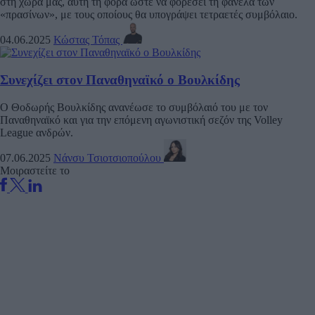
στη χώρα μας, αυτή τη φορά ώστε να φορέσει τη φανέλα των
«πρασίνων», με τους οποίους θα υπογράψει τετραετές συμβόλαιο.
04.06.2025
Κώστας Τόπας
Συνεχίζει στον Παναθηναϊκό ο Βουλκίδης
Ο Θοδωρής Βουλκίδης ανανέωσε το συμβόλαιό του με τον
Παναθηναϊκό και για την επόμενη αγωνιστική σεζόν της Volley
League ανδρών.
07.06.2025
Νάνσυ Τσιοτσιοπούλου
Μοιραστείτε το