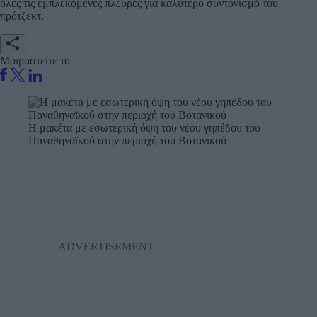
όλες τις εμπλεκόμενες πλευρές για καλύτερο συντονισμό του
πρότζεκτ.
Μοιραστείτε το
Η μακέτα με εσωτερική όψη του νέου γηπέδου του
Παναθηναϊκού στην περιοχή του Βοτανικού