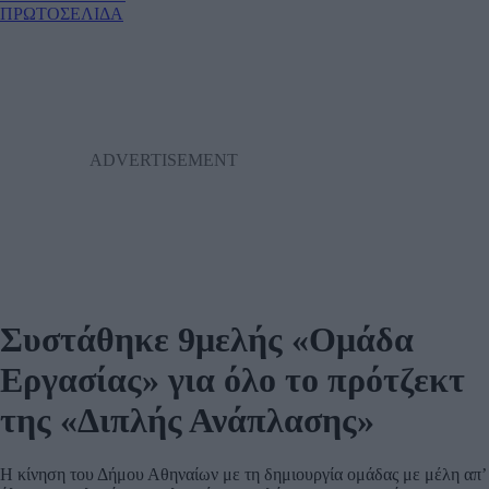
ΠΡΩΤΟΣΕΛΙΔΑ
Συστάθηκε 9μελής «Ομάδα
Εργασίας» για όλο το πρότζεκτ
της «Διπλής Ανάπλασης»
Η κίνηση του Δήμου Αθηναίων με τη δημιουργία ομάδας με μέλη απ’