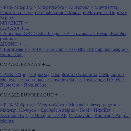
>
Ρεάλ Μαδρίτης
>
Μπαρτσελόνα
>
Λίβερπουλ
>
Μάντσεστερ
Γιουνάιτεντ
>
Ιντερ
>
Γιουβέντους
>
Μπάγερν Μονάχου
>
Παρί Σεν
Ζερμέν
ΜΠΑΣΚΕΤ
ΕΛΛΑΔΑ
>
Stoiximan GBL
>
Elite League
>
Α1 Γυναικών
>
Εθνική Ελλάδας
μπάσκετ
ΔΙΕΘΝΗ
>
EuroLeague
>
NBA
>
EuroCup
>
Basketball Champions League
>
Europe Cup
ΟΜΑΔΕΣ ΕΛΛΑΔΑ
>
ΑΕΚ
>
Άρης
>
Ηρακλής
>
Καρδίτσα
>
Κολοσσός
>
Μαρούσι
>
Μύκονος
>
Ολυμπιακός
>
Παναθηναϊκός
>
Πανιώνιος
>
ΠΑΟΚ
>
Περιστέρι
>
Προμηθέας
ΟΜΑΔΕΣ EUROLEAGUE
>
Ρεάλ Μαδρίτης
>
Μπαρτσελόνα
>
Μονακό
>
Φενέρμπαχτσε
>
Μπάγερν Μονάχου
>
Ερυθρός Αστέρας
>
Παρί
>
Παρτίζαν
>
Ανατολού Εφές
>
Μακάμπι Τελ Αβίβ
>
Ζαλγκίρις Κάουνας
>
Αρμάνι
Μιλάνο
ΟΜΑΔΕΣ ΝΒΑ