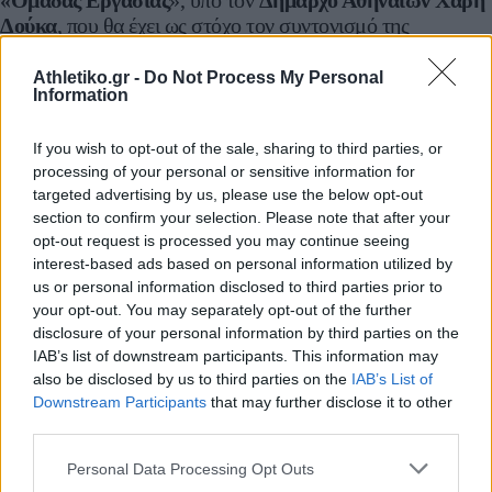
Δούκα
, που θα έχει ως στόχο τον συντονισμό της
υλοποίησης του πρότζεκτ.
Athletiko.gr -
Do Not Process My Personal
Information
Στην εν λόγω «Ομάδα Εργασίας» η οποία αναρτήθηκε ήδη
στη «
Διαύγεια
» πλην του Δημάρχου Χάρη Δούκα,
If you wish to opt-out of the sale, sharing to third parties, or
συμμετέχουν επίσης οι:
processing of your personal or sensitive information for
targeted advertising by us, please use the below opt-out
section to confirm your selection. Please note that after your
opt-out request is processed you may continue seeing
-Ανδρέας Γραμματικογιάννης (Αντιδήμαρχος Υποδομών
interest-based ads based on personal information utilized by
του Δήμου Αθηναίων)
us or personal information disclosed to third parties prior to
your opt-out. You may separately opt-out of the further
-Βασίλειος Π. Μπόκος (Γενικός Γραμματέας του Δήμου
disclosure of your personal information by third parties on the
Αθηναίων)
IAB’s list of downstream participants. This information may
also be disclosed by us to third parties on the
IAB’s List of
Downstream Participants
that may further disclose it to other
third parties.
-Γιάννης Παναγιωτίδης (Α' Αντιπρόεδρος ΠΑΕ
Please note that this website/app uses one or more Google
Personal Data Processing Opt Outs
Παναθηναϊκός)
services and may gather and store information including but