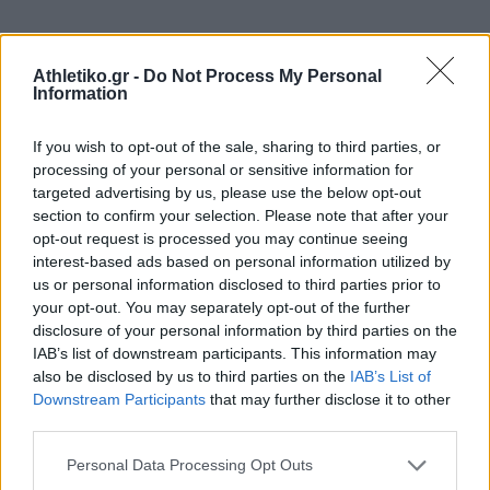
Athletiko.gr -
Do Not Process My Personal
Information
If you wish to opt-out of the sale, sharing to third parties, or
processing of your personal or sensitive information for
targeted advertising by us, please use the below opt-out
section to confirm your selection. Please note that after your
opt-out request is processed you may continue seeing
interest-based ads based on personal information utilized by
us or personal information disclosed to third parties prior to
Μην χάνεις είδηση.
Βάλε το
στην Google
your opt-out. You may separately opt-out of the further
disclosure of your personal information by third parties on the
IAB’s list of downstream participants. This information may
also be disclosed by us to third parties on the
IAB’s List of
Downstream Participants
that may further disclose it to other
Έπειτα από 15 χρόνια κοινής πορείας
η Euroleague και η
third parties.
Turkish Airlines, που ήταν μέχρι πρότινος χορηγός
ονοματοδοσίας, χώρισαν τους δρόμους τους
. Αυτή η
Please note that this website/app uses one or more Google
Personal Data Processing Opt Outs
services and may gather and store information including but
εξέλιξη έφερε και αλλαγές στη διοργάνωση.