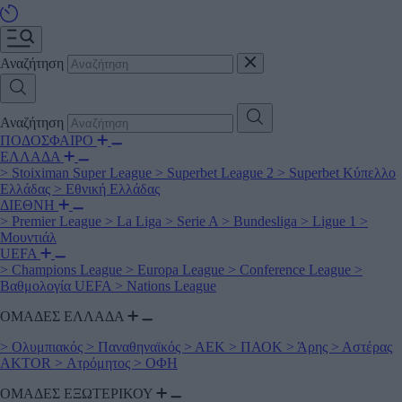
Αναζήτηση
Αναζήτηση
ΠΟΔΟΣΦΑΙΡΟ
ΕΛΛΑΔΑ
>
Stoiximan Super League
>
Superbet League 2
>
Superbet Κύπελλο
Ελλάδας
>
Εθνική Ελλάδας
ΔΙΕΘΝΗ
>
Premier League
>
La Liga
>
Serie A
>
Bundesliga
>
Ligue 1
>
Μουντιάλ
UEFA
>
Champions League
>
Europa League
>
Conference League
>
Βαθμολογία UEFA
>
Nations League
ΟΜΑΔΕΣ ΕΛΛΑΔΑ
>
Ολυμπιακός
>
Παναθηναϊκός
>
ΑΕΚ
>
ΠΑΟΚ
>
Άρης
>
Αστέρας
AKTOR
>
Ατρόμητος
>
ΟΦΗ
ΟΜΑΔΕΣ ΕΞΩΤΕΡΙΚΟΥ