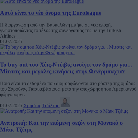
Αυτό είναι το νέο όνομα της Euroleague
Η διοργάνωση από την Βαρκελώνη μπήκε σε νέα εποχή,
γνωστοποιώντας το τέλος της συνεργασίας της με την Turkish
Airlines.
01.07.2025
Το buy out του Χέις-Ντέιβις ανοίγει τον δρόμο για...
Μίτσιτς και μεγάλες κινήσεις στην Φενέρμπαχτσε
Ποια είναι τα δεδομένα που διαμορφώνονται στο ρόστερ της ομάδας
του Σαρούνας Γιασικεβίτσιους, μετά την αποχώρηση του Αμερικανού
φόργουορντ.
01.07.2025
Χρήστος Τσάλτας
Ανατροπή: Και την επόμενη σεζόν στη Μονακό ο
Μάικ Τζέιμς