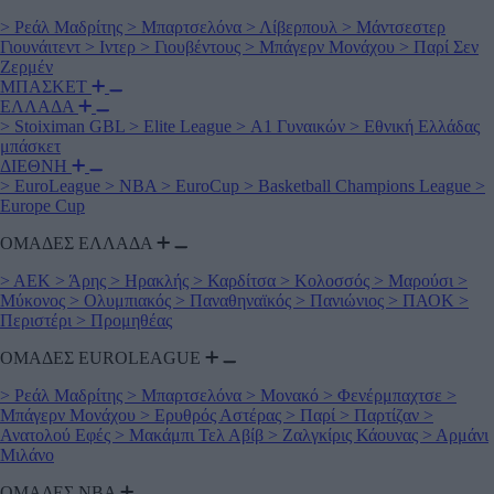
>
Ρεάλ Μαδρίτης
>
Μπαρτσελόνα
>
Λίβερπουλ
>
Μάντσεστερ
Γιουνάιτεντ
>
Ιντερ
>
Γιουβέντους
>
Μπάγερν Μονάχου
>
Παρί Σεν
Ζερμέν
ΜΠΑΣΚΕΤ
ΕΛΛΑΔΑ
>
Stoiximan GBL
>
Elite League
>
Α1 Γυναικών
>
Εθνική Ελλάδας
μπάσκετ
ΔΙΕΘΝΗ
>
EuroLeague
>
NBA
>
EuroCup
>
Basketball Champions League
>
Europe Cup
ΟΜΑΔΕΣ ΕΛΛΑΔΑ
>
ΑΕΚ
>
Άρης
>
Ηρακλής
>
Καρδίτσα
>
Κολοσσός
>
Μαρούσι
>
Μύκονος
>
Ολυμπιακός
>
Παναθηναϊκός
>
Πανιώνιος
>
ΠΑΟΚ
>
Περιστέρι
>
Προμηθέας
ΟΜΑΔΕΣ EUROLEAGUE
>
Ρεάλ Μαδρίτης
>
Μπαρτσελόνα
>
Μονακό
>
Φενέρμπαχτσε
>
Μπάγερν Μονάχου
>
Ερυθρός Αστέρας
>
Παρί
>
Παρτίζαν
>
Ανατολού Εφές
>
Μακάμπι Τελ Αβίβ
>
Ζαλγκίρις Κάουνας
>
Αρμάνι
Μιλάνο
ΟΜΑΔΕΣ ΝΒΑ