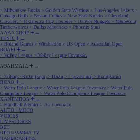
>
Milwaukee Bucks
>
Golden State Warriors
>
Los Angeles Lakers
>
Chicago Bulls
>
Boston Celtics
>
New York Knicks
>
Cleveland
Cavaliers
>
Oklahoma City Thunder
>
Denver Nuggets
>
Minnesota
Timberwolves
>
Dallas Mavericks
>
Phoenix Suns
ΑΛΛΑ ΣΠΟΡ
ΤΕΝΙΣ
>
Roland Garros
>
Wimbledon
>
US Open
>
Australian Open
ΒΟΛΕΪ
>
Volley League
>
Volley League Γυναικών
ΑΘΛΗΜΑΤΑ
>
Στίβος
>
Κολύμβηση
>
Πάλη
>
Γυμναστική
>
Κωπηλασία
ΠΟΛΟ
>
Water Polo League
>
Water Polo League Γυναικών
>
Water Polo
Champions League
>
Water Polo Champions League Γυναικών
ΧΑΝΤΜΠΟΛ
>
Handball Premier
>
Α1 Γυναικών
AUTO - MOTO
VOICES
LIVESCORES
BET
ΠΡΟΓΡΑΜΜΑ TV
ΒΑΘΜΟΛΟΓΙΕΣ