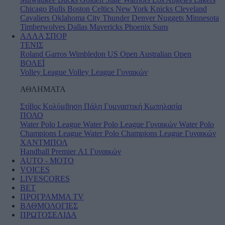
Chicago Bulls
Boston Celtics
New York Knicks
Cleveland
Cavaliers
Oklahoma City Thunder
Denver Nuggets
Minnesota
Timberwolves
Dallas Mavericks
Phoenix Suns
ΑΛΛΑ ΣΠΟΡ
ΤΕΝΙΣ
Roland Garros
Wimbledon
US Open
Australian Open
ΒΟΛΕΪ
Volley League
Volley League Γυναικών
ΑΘΛΗΜΑΤΑ
Στίβος
Κολύμβηση
Πάλη
Γυμναστική
Κωπηλασία
ΠΟΛΟ
Water Polo League
Water Polo League Γυναικών
Water Polo
Champions League
Water Polo Champions League Γυναικών
ΧΑΝΤΜΠΟΛ
Handball Premier
Α1 Γυναικών
AUTO - MOTO
VOICES
LIVESCORES
BET
ΠΡΟΓΡΑΜΜΑ TV
ΒΑΘΜΟΛΟΓΙΕΣ
ΠΡΩΤΟΣΕΛΙΔΑ