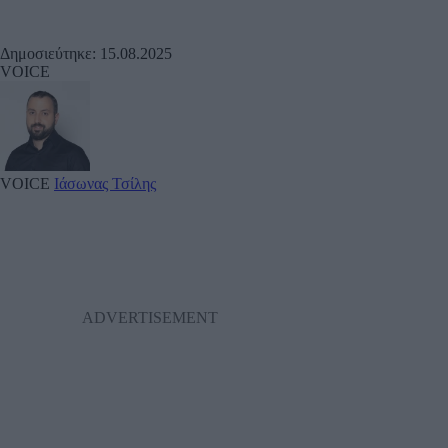
Δημοσιεύτηκε: 15.08.2025
VOICE
VOICE
Ιάσωνας Τσίλης