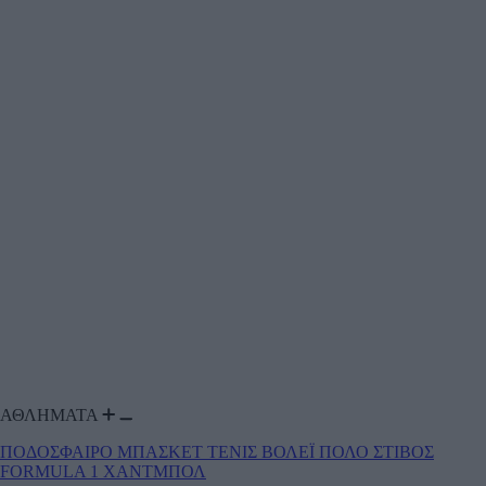
ΑΘΛΗΜΑΤΑ
ΠΟΔΟΣΦΑΙΡΟ
ΜΠΑΣΚΕΤ
ΤΕΝΙΣ
ΒΟΛΕΪ
ΠΟΛΟ
ΣΤΙΒΟΣ
FORMULA 1
ΧΑΝΤΜΠΟΛ