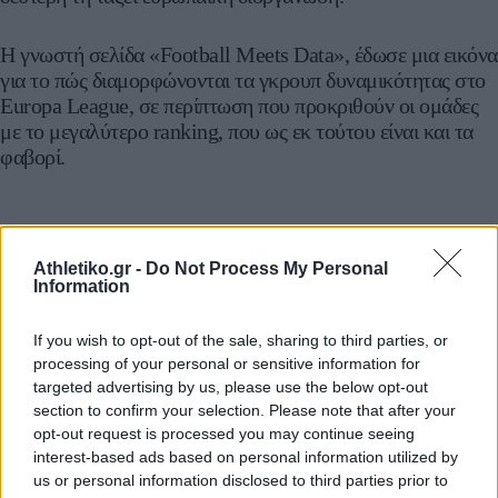
Η γνωστή σελίδα «Football Meets Data», έδωσε μια εικόνα
για το πώς διαμορφώνονται τα γκρουπ δυναμικότητας στο
Europa League, σε περίπτωση που προκριθούν οι ομάδες
με το μεγαλύτερο ranking, που ως εκ τούτου είναι και τα
φαβορί.
[Projected 🟠 UEL league stage]
Athletiko.gr -
Do Not Process My Personal
Information
🚨 UPDATE AFTER MATCHES ON
14 AUG
If you wish to opt-out of the sale, sharing to third parties, or
processing of your personal or sensitive information for
✅ IN:
targeted advertising by us, please use the below opt-out
section to confirm your selection. Please note that after your
▪️ 🇬🇷 Panathinaikos
opt-out request is processed you may continue seeing
▪️ 🇬🇷 PAOK
interest-based ads based on personal information utilized by
us or personal information disclosed to third parties prior to
❌ OUT: