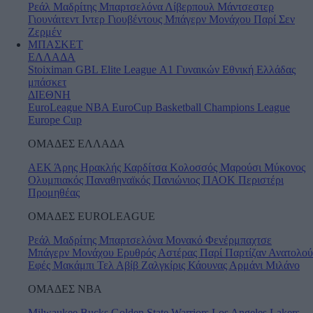
Ρεάλ Μαδρίτης
Μπαρτσελόνα
Λίβερπουλ
Μάντσεστερ
Γιουνάιτεντ
Ιντερ
Γιουβέντους
Μπάγερν Μονάχου
Παρί Σεν
Ζερμέν
ΜΠΑΣΚΕΤ
ΕΛΛΑΔΑ
Stoiximan GBL
Elite League
Α1 Γυναικών
Εθνική Ελλάδας
μπάσκετ
ΔΙΕΘΝΗ
EuroLeague
NBA
EuroCup
Basketball Champions League
Europe Cup
ΟΜΑΔΕΣ ΕΛΛΑΔΑ
ΑΕΚ
Άρης
Ηρακλής
Καρδίτσα
Κολοσσός
Μαρούσι
Μύκονος
Ολυμπιακός
Παναθηναϊκός
Πανιώνιος
ΠΑΟΚ
Περιστέρι
Προμηθέας
ΟΜΑΔΕΣ EUROLEAGUE
Ρεάλ Μαδρίτης
Μπαρτσελόνα
Μονακό
Φενέρμπαχτσε
Μπάγερν Μονάχου
Ερυθρός Αστέρας
Παρί
Παρτίζαν
Ανατολού
Εφές
Μακάμπι Τελ Αβίβ
Ζαλγκίρις Κάουνας
Αρμάνι Μιλάνο
ΟΜΑΔΕΣ ΝΒΑ
Milwaukee Bucks
Golden State Warriors
Los Angeles Lakers