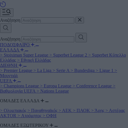
Αναζήτηση
Αναζήτηση
ΠΟΔΟΣΦΑΙΡΟ
ΕΛΛΑΔΑ
>
Stoiximan Super League
>
Superbet League 2
>
Superbet Κύπελλο
Ελλάδας
>
Εθνική Ελλάδας
ΔΙΕΘΝΗ
>
Premier League
>
La Liga
>
Serie A
>
Bundesliga
>
Ligue 1
>
Μουντιάλ
UEFA
>
Champions League
>
Europa League
>
Conference League
>
Βαθμολογία UEFA
>
Nations League
ΟΜΑΔΕΣ ΕΛΛΑΔΑ
>
Ολυμπιακός
>
Παναθηναϊκός
>
ΑΕΚ
>
ΠΑΟΚ
>
Άρης
>
Αστέρας
AKTOR
>
Ατρόμητος
>
ΟΦΗ
ΟΜΑΔΕΣ ΕΞΩΤΕΡΙΚΟΥ