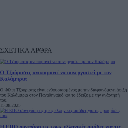
ΣΧΕΤΙΚΑ ΑΡΘΡΑ
Ο Τζούρισιτς ανυπομονεί να συνεργαστεί με τον
Καλάμπρια
Ο Φίλιπ Τζούρισιτς είναι ενθουσιασμένος με την διαφαινόμενη άφιξη
του Καλάμπρια στον Παναθηναϊκό και το έδειξε με την ανάρτησή
του.
15.08.2025
Η ΕΠΟ συνεχάρη τις τρεις ελληνικές ομάδες για τις