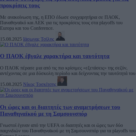
προκρίσεις τους
Με ανακοίνωση της, η ΕΠΟ έδωσε συγχαρητήρια σε ΠΑΟΚ,
Παναθηναϊκό και ΑΕΚ για τις προκρίσεις τους στα playoffs του
Europa και του Conference.
15.08.2025
Ιάσωνας Τσίλης
Ο ΠΑΟΚ έβγαλε χαρακτήρα και ταυτότητα
Ο ΠΑΟΚ πέρασε μια από τις πιο κρίσιμες «εξετάσεις» της σεζόν,
αντέχοντας σε μια δύσκολη περίοδο και δείχνοντας την ταυτότητά του
15.08.2025
Νίκος Τοσκίτσης
Οι ώρες και οι διαιτητές των αναμετρήσεων του
Παναθηναϊκού με τη Σαμσουνσπόρ
Γνωστοί έγιναν από την UEFA οι διαιτητές και οι ώρες των δύο
παιχνιδιών του Παναθηναϊκού με τη Σαμσουνσπόρ για τα playoffs του