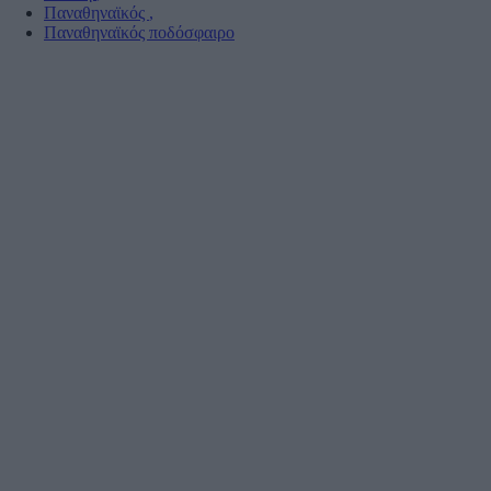
Παναθηναϊκός
,
Παναθηναϊκός ποδόσφαιρο