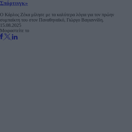
Σπόρτινγκ»
Ο Κάρλος Ζέκα μίλησε με τα καλύτερα λόγια για τον πρώην
συμπαίκτη του στον Παναθηναϊκό, Γιώργο Βαγιαννίδη.
15.08.2025
Μοιραστείτε το