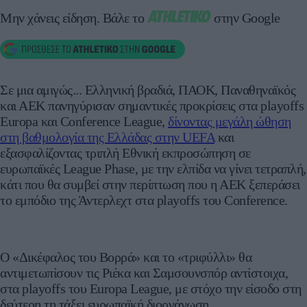
Μην χάνεις είδηση.
Βάλε το
στην Google
Σε μια αμιγώς... Ελληνική βραδιά, ΠΑΟΚ, Παναθηναϊκός
και ΑΕΚ πανηγύρισαν σημαντικές προκρίσεις στα playoffs
Europa και Conference League,
δίνοντας μεγάλη ώθηση
στη βαθμολογία της Ελλάδας στην UEFA
και
εξασφαλίζοντας τριπλή Εθνική εκπροσώπηση σε
ευρωπαϊκές League Phase, με την ελπίδα να γίνει τετραπλή,
κάτι που θα συμβεί στην περίπτωση που η ΑΕΚ ξεπεράσει
το εμπόδιο της Άντερλεχτ στα playoffs του Conference.
Ο «Δικέφαλος του Βορρά» και το «τριφύλλι» θα
αντιμετωπίσουν τις Ριέκα και Σαμσουνσπόρ αντίστοιχα,
στα playoffs του Europa League, με στόχο την είσοδο στη
δεύτερη τη τάξει ευρωπαϊκή διοργάνωση.