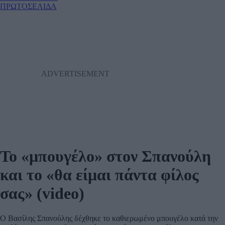
ΠΡΩΤΟΣΕΛΙΔΑ
Το «μπουγέλο» στον Σπανούλη
και το «θα είμαι πάντα φίλος
σας» (video)
Ο Βασίλης Σπανούλης δέχθηκε το καθιερωμένο μπουγέλο κατά την