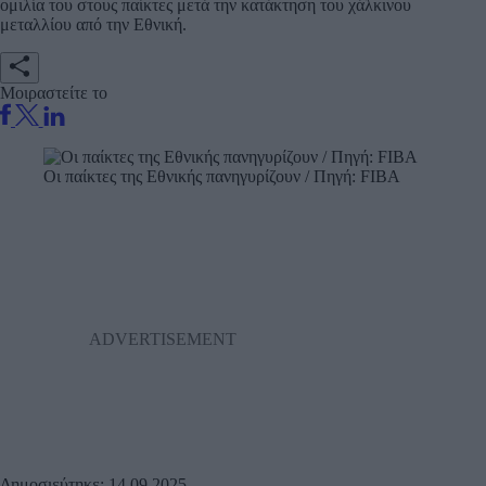
ομιλία του στους παίκτες μετά την κατάκτηση του χάλκινου
μεταλλίου από την Εθνική.
Μοιραστείτε το
Οι παίκτες της Εθνικής πανηγυρίζουν / Πηγή: FIBA
Δημοσιεύτηκε: 14.09.2025