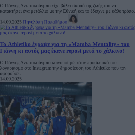
Ο Γιάννης Αντετοκούνμπο είχε βάλει σκοπό της ζωής του να
κατακτήσει ένα μετάλλιο με την Εθνική και το έδειχνε με κάθε τρόπο.
14.09.2025
Πηνελόπη Παπαδήμου
Το Athletiko έγραψε για τη «Mamba Mentality» του
Γιάννη κι αυτός μας έκανε repost μετά το χάλκινο!
Ο Γιάννης Αντετοκούνμπο κοινοποίησε στον προσωπικό του
λογαριασμό στο Instagram την δημοσίευση του Athletiko που τον
αφορούσε.
14.09.2025