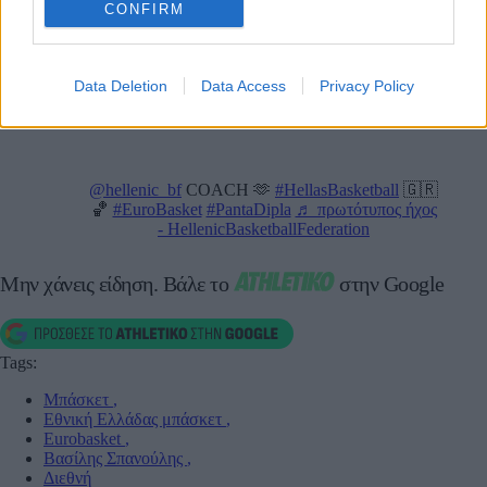
Σε όλο το τουρνουά παίξατε όλοι. Είχαμε ένα εκπληκτικό
CONFIRM
κλίμα. Σας εύχομαι από καρδιάς στις ομάδες σας να κάνετε
μία εξαιρετική χρονιά να πετύχετε όλους τους στόχους σας.
Θα είμαι πάντα δίπλα σας είτε σαν προπονητής είτε σαν
Data Deletion
Data Access
Privacy Policy
φίλος»,
σημείωσε ο Βασίλης Σπανούλης.
@hellenic_bf
COACH 🫶
#HellasBasketball
🇬🇷
🏀
#EuroBasket
#PantaDipla
♬ πρωτότυπος ήχος
- HellenicBasketballFederation
Μην χάνεις είδηση.
Βάλε το
στην Google
Tags:
Μπάσκετ
,
Εθνική Ελλάδας μπάσκετ
,
Eurobasket
,
Βασίλης Σπανούλης
,
Διεθνή