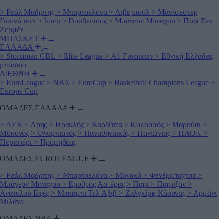
>
Ρεάλ Μαδρίτης
>
Μπαρτσελόνα
>
Λίβερπουλ
>
Μάντσεστερ
Γιουνάιτεντ
>
Ιντερ
>
Γιουβέντους
>
Μπάγερν Μονάχου
>
Παρί Σεν
Ζερμέν
ΜΠΑΣΚΕΤ
ΕΛΛΑΔΑ
>
Stoiximan GBL
>
Elite League
>
Α1 Γυναικών
>
Εθνική Ελλάδας
μπάσκετ
ΔΙΕΘΝΗ
>
EuroLeague
>
NBA
>
EuroCup
>
Basketball Champions League
>
Europe Cup
ΟΜΑΔΕΣ ΕΛΛΑΔΑ
>
ΑΕΚ
>
Άρης
>
Ηρακλής
>
Καρδίτσα
>
Κολοσσός
>
Μαρούσι
>
Μύκονος
>
Ολυμπιακός
>
Παναθηναϊκός
>
Πανιώνιος
>
ΠΑΟΚ
>
Περιστέρι
>
Προμηθέας
ΟΜΑΔΕΣ EUROLEAGUE
>
Ρεάλ Μαδρίτης
>
Μπαρτσελόνα
>
Μονακό
>
Φενέρμπαχτσε
>
Μπάγερν Μονάχου
>
Ερυθρός Αστέρας
>
Παρί
>
Παρτίζαν
>
Ανατολού Εφές
>
Μακάμπι Τελ Αβίβ
>
Ζαλγκίρις Κάουνας
>
Αρμάνι
Μιλάνο
ΟΜΑΔΕΣ ΝΒΑ