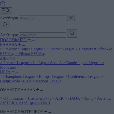
Αναζήτηση
Αναζήτηση
ΠΟΔΟΣΦΑΙΡΟ
ΕΛΛΑΔΑ
>
Stoiximan Super League
>
Superbet League 2
>
Superbet Κύπελλο
Ελλάδας
>
Εθνική Ελλάδας
ΔΙΕΘΝΗ
>
Premier League
>
La Liga
>
Serie A
>
Bundesliga
>
Ligue 1
>
Μουντιάλ
UEFA
>
Champions League
>
Europa League
>
Conference League
>
Βαθμολογία UEFA
>
Nations League
ΟΜΑΔΕΣ ΕΛΛΑΔΑ
>
Ολυμπιακός
>
Παναθηναϊκός
>
ΑΕΚ
>
ΠΑΟΚ
>
Άρης
>
Αστέρας
AKTOR
>
Ατρόμητος
>
ΟΦΗ
ΟΜΑΔΕΣ ΕΞΩΤΕΡΙΚΟΥ