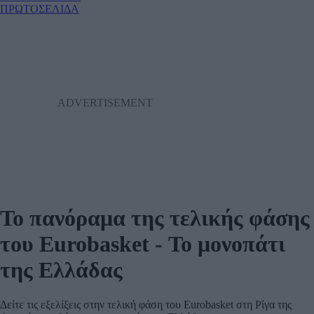
ΠΡΩΤΟΣΕΛΙΔΑ
Το πανόραμα της τελικής φάσης
του Eurobasket - Το μονοπάτι
της Ελλάδας
Δείτε τις εξελίξεις στην τελική φάση του Eurobasket στη Ρίγα της