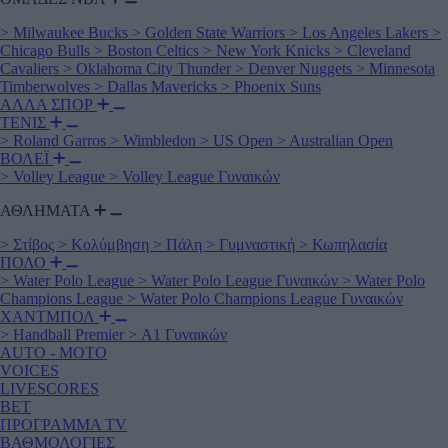
>
Milwaukee Bucks
>
Golden State Warriors
>
Los Angeles Lakers
>
Chicago Bulls
>
Boston Celtics
>
New York Knicks
>
Cleveland
Cavaliers
>
Oklahoma City Thunder
>
Denver Nuggets
>
Minnesota
Timberwolves
>
Dallas Mavericks
>
Phoenix Suns
ΑΛΛΑ ΣΠΟΡ
ΤΕΝΙΣ
>
Roland Garros
>
Wimbledon
>
US Open
>
Australian Open
ΒΟΛΕΪ
>
Volley League
>
Volley League Γυναικών
ΑΘΛΗΜΑΤΑ
>
Στίβος
>
Κολύμβηση
>
Πάλη
>
Γυμναστική
>
Κωπηλασία
ΠΟΛΟ
>
Water Polo League
>
Water Polo League Γυναικών
>
Water Polo
Champions League
>
Water Polo Champions League Γυναικών
ΧΑΝΤΜΠΟΛ
>
Handball Premier
>
Α1 Γυναικών
AUTO - MOTO
VOICES
LIVESCORES
BET
ΠΡΟΓΡΑΜΜΑ TV
ΒΑΘΜΟΛΟΓΙΕΣ