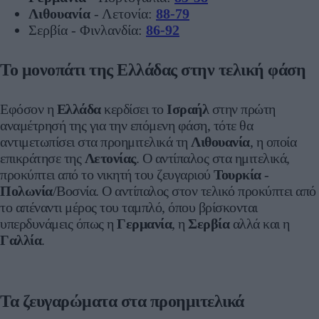
Λιθουανία
- Λετονία:
88-79
Σερβία - Φινλανδία:
86-92
Το μονοπάτι της Ελλάδας στην τελική φάση
Εφόσον η
Ελλάδα
κερδίσει το
Ισραήλ
στην πρώτη
αναμέτρησή της για την επόμενη φάση, τότε θα
αντιμετωπίσει στα προημιτελικά τη
Λιθουανία
, η οποία
επικράτησε της
Λετονίας
. Ο αντίπαλος στα ημιτελικά,
προκύπτει από το νικητή του ζευγαριού
Τουρκία
-
Πολωνία
/Βοσνία. Ο αντίπαλος στον τελικό προκύπτει από
το απέναντι μέρος του ταμπλό, όπου βρίσκονται
υπερδυνάμεις όπως η
Γερμανία
, η
Σερβία
αλλά και η
Γαλλία
.
Τα ζευγαρώματα στα προημιτελικά