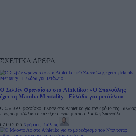
ΣΧΕΤΙΚΑ ΑΡΘΡΑ
Ο Σιλβέν Φρανσίσκο στο Athletiko: «Ο Σπανούλης
έχει τη Mamba Mentality - Ελλάδα για μετάλλιο»
Ο Σιλβέν Φρανσίσκο μίλησε στο Athletiko για τον δρόμο της Γαλλίας
προς το μετάλλιο κα έπλεξε το εγκώμιο του Βασίλη Σπανούλη.
07.09.2025
Χρήστος Τσάλτας