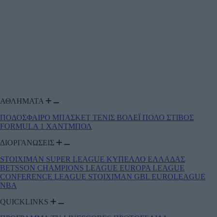
ΑΘΛΗΜΑΤΑ
ΠΟΔΟΣΦΑΙΡΟ
ΜΠΑΣΚΕΤ
ΤΕΝΙΣ
ΒΟΛΕΪ
ΠΟΛΟ
ΣΤΙΒΟΣ
FORMULA 1
ΧΑΝΤΜΠΟΛ
ΔΙΟΡΓΑΝΩΣΕΙΣ
STOIXIMAN SUPER LEAGUE
ΚΥΠΕΛΛΟ ΕΛΛΑΔΑΣ
BETSSON
CHAMPIONS LEAGUE
EUROPA LEAGUE
CONFERENCE LEAGUE
STOIXIMAN GBL
EUROLEAGUE
NBA
QUICKLINKS