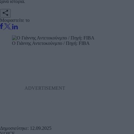
ξανά ιστορία.
Μοιραστείτε το
Ο Γιάννης Αντετοκούνμπο / Πηγή: FIBA
Δημοσιεύτηκε: 12.09.2025
VOICE