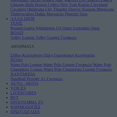
Chicago Bulls
Boston Celtics
New York Knicks
Cleveland
Cavaliers
Oklahoma City Thunder
Denver Nuggets
Minnesota
Timberwolves
Dallas Mavericks
Phoenix Suns
ΑΛΛΑ ΣΠΟΡ
ΤΕΝΙΣ
Roland Garros
Wimbledon
US Open
Australian Open
ΒΟΛΕΪ
Volley League
Volley League Γυναικών
ΑΘΛΗΜΑΤΑ
Στίβος
Κολύμβηση
Πάλη
Γυμναστική
Κωπηλασία
ΠΟΛΟ
Water Polo League
Water Polo League Γυναικών
Water Polo
Champions League
Water Polo Champions League Γυναικών
ΧΑΝΤΜΠΟΛ
Handball Premier
Α1 Γυναικών
AUTO - MOTO
VOICES
LIVESCORES
BET
ΠΡΟΓΡΑΜΜΑ TV
ΒΑΘΜΟΛΟΓΙΕΣ
ΠΡΩΤΟΣΕΛΙΔΑ