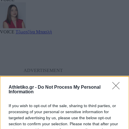
VOICE
Τζωρτζίνα Μπασλή
Athletiko.gr -
Do Not Process My Personal
Information
If you wish to opt-out of the sale, sharing to third parties, or
processing of your personal or sensitive information for
Μην χάνεις είδηση.
Βάλε το
στην Google
targeted advertising by us, please use the below opt-out
section to confirm your selection. Please note that after your