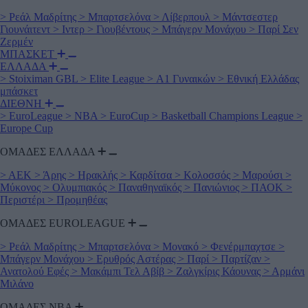
>
Ρεάλ Μαδρίτης
>
Μπαρτσελόνα
>
Λίβερπουλ
>
Μάντσεστερ
Γιουνάιτεντ
>
Ιντερ
>
Γιουβέντους
>
Μπάγερν Μονάχου
>
Παρί Σεν
Ζερμέν
ΜΠΑΣΚΕΤ
ΕΛΛΑΔΑ
>
Stoiximan GBL
>
Elite League
>
Α1 Γυναικών
>
Εθνική Ελλάδας
μπάσκετ
ΔΙΕΘΝΗ
>
EuroLeague
>
NBA
>
EuroCup
>
Basketball Champions League
>
Europe Cup
ΟΜΑΔΕΣ ΕΛΛΑΔΑ
>
ΑΕΚ
>
Άρης
>
Ηρακλής
>
Καρδίτσα
>
Κολοσσός
>
Μαρούσι
>
Μύκονος
>
Ολυμπιακός
>
Παναθηναϊκός
>
Πανιώνιος
>
ΠΑΟΚ
>
Περιστέρι
>
Προμηθέας
ΟΜΑΔΕΣ EUROLEAGUE
>
Ρεάλ Μαδρίτης
>
Μπαρτσελόνα
>
Μονακό
>
Φενέρμπαχτσε
>
Μπάγερν Μονάχου
>
Ερυθρός Αστέρας
>
Παρί
>
Παρτίζαν
>
Ανατολού Εφές
>
Μακάμπι Τελ Αβίβ
>
Ζαλγκίρις Κάουνας
>
Αρμάνι
Μιλάνο
ΟΜΑΔΕΣ ΝΒΑ