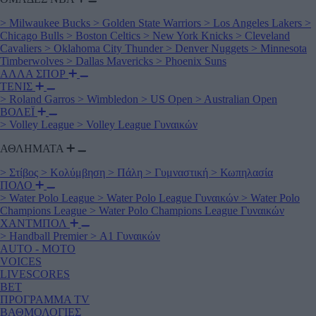
>
Milwaukee Bucks
>
Golden State Warriors
>
Los Angeles Lakers
>
Chicago Bulls
>
Boston Celtics
>
New York Knicks
>
Cleveland
Cavaliers
>
Oklahoma City Thunder
>
Denver Nuggets
>
Minnesota
Timberwolves
>
Dallas Mavericks
>
Phoenix Suns
ΑΛΛΑ ΣΠΟΡ
ΤΕΝΙΣ
>
Roland Garros
>
Wimbledon
>
US Open
>
Australian Open
ΒΟΛΕΪ
>
Volley League
>
Volley League Γυναικών
ΑΘΛΗΜΑΤΑ
>
Στίβος
>
Κολύμβηση
>
Πάλη
>
Γυμναστική
>
Κωπηλασία
ΠΟΛΟ
>
Water Polo League
>
Water Polo League Γυναικών
>
Water Polo
Champions League
>
Water Polo Champions League Γυναικών
ΧΑΝΤΜΠΟΛ
>
Handball Premier
>
Α1 Γυναικών
AUTO - MOTO
VOICES
LIVESCORES
BET
ΠΡΟΓΡΑΜΜΑ TV
ΒΑΘΜΟΛΟΓΙΕΣ