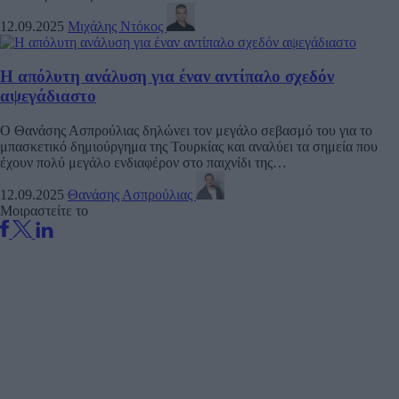
12.09.2025
Μιχάλης Ντόκος
Η απόλυτη ανάλυση για έναν αντίπαλο σχεδόν
αψεγάδιαστο
Ο Θανάσης Ασπρούλιας δηλώνει τον μεγάλο σεβασμό του για το
μπασκετικό δημιούργημα της Τουρκίας και αναλύει τα σημεία που
έχουν πολύ μεγάλο ενδιαφέρον στο παιχνίδι της…
12.09.2025
Θανάσης Ασπρούλιας
Μοιραστείτε το