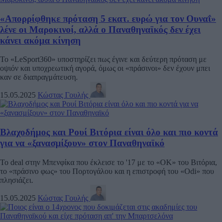
«Απορρίφθηκε πρόταση 5 εκατ. ευρώ για τον Ουναΐ»
λένε οι Μαροκινοί, αλλά ο Παναθηναϊκός δεν έχει
κάνει ακόμα κίνηση
Το «LeSport360» υποστηρίζει πως έγινε και δεύτερη πρόταση με
οψιόν και υποχρεωτική αγορά, όμως οι «πράσινοι» δεν έχουν μπει
καν σε διαπραγμάτευση.
15.05.2025
Κώστας Γουλής
Βλαχοδήμος και Ρουί Βιτόρια είναι όλο και πιο κοντά
για να «ξανασμίξουν» στον Παναθηναϊκό
Το deal στην Μπενφίκα που έκλεισε το '17 με το «ΟΚ» του Βιτόρια,
το «πράσινο φως» του Πορτογάλου και η επιστροφή του «Odi» που
πλησιάζει.
15.05.2025
Κώστας Γουλής