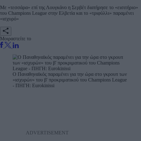
Με «τεσσάρα» επί της Λουγκάνο η Σερβέτ διατήρησε το «εισιτήριο»
του Champions League στην Ελβετία και το «τριφύλλι» παραμένει
«ισχυρό»
Μοιραστείτε το
Ο Παναθηναϊκός παραμένει για την ώρα στο γκρουπ των
«ισχυρών» του β' προκριματικού του Champions League
- ΠΗΓΗ: Eurokinissi