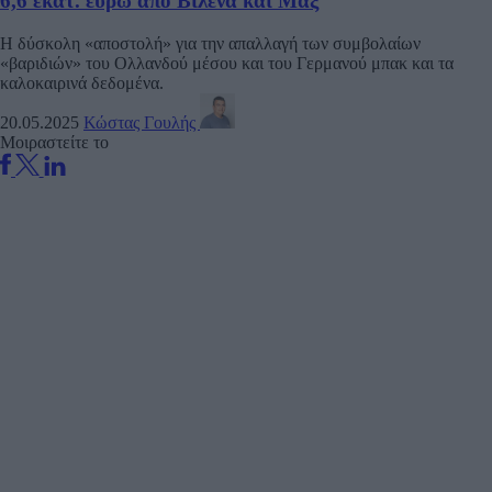
6,6 εκατ. ευρώ από Βιλένα και Μαξ
Η δύσκολη «αποστολή» για την απαλλαγή των συμβολαίων
«βαριδιών» του Ολλανδού μέσου και του Γερμανού μπακ και τα
καλοκαιρινά δεδομένα.
20.05.2025
Κώστας Γουλής
Μοιραστείτε το