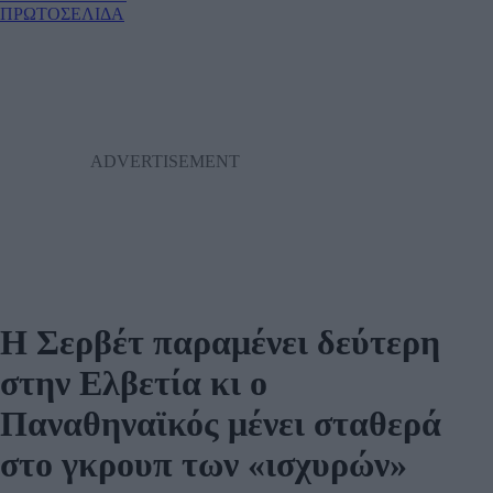
ΠΡΩΤΟΣΕΛΙΔΑ
Η Σερβέτ παραμένει δεύτερη
στην Ελβετία κι ο
Παναθηναϊκός μένει σταθερά
στο γκρουπ των «ισχυρών»