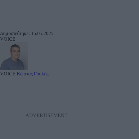
Δημοσιεύτηκε: 15.05.2025
VOICE
VOICE
Κώστας Γουλής