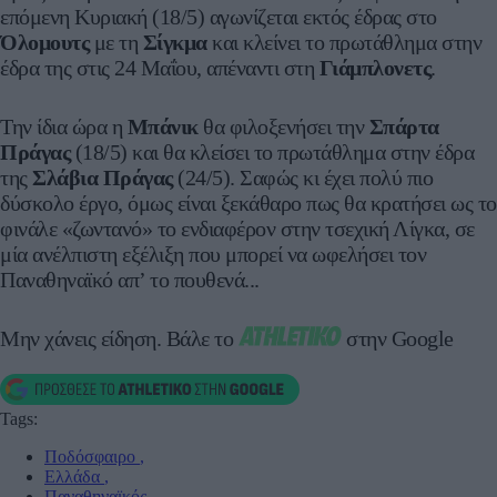
επόμενη Κυριακή (18/5) αγωνίζεται εκτός έδρας στο
Όλομουτς
με τη
Σίγκμα
και κλείνει το πρωτάθλημα στην
έδρα της στις 24 Μαΐου, απέναντι στη
Γιάμπλονετς
.
Την ίδια ώρα η
Μπάνικ
θα φιλοξενήσει την
Σπάρτα
Πράγας
(18/5) και θα κλείσει το πρωτάθλημα στην έδρα
της
Σλάβια
Πράγας
(24/5). Σαφώς κι έχει πολύ πιο
δύσκολο έργο, όμως είναι ξεκάθαρο πως θα κρατήσει ως το
φινάλε «ζωντανό» το ενδιαφέρον στην τσεχική Λίγκα, σε
μία ανέλπιστη εξέλιξη που μπορεί να ωφελήσει τον
Παναθηναϊκό απ’ το πουθενά...
Μην χάνεις είδηση.
Βάλε το
στην Google
Tags:
Ποδόσφαιρο
,
Ελλάδα
,
Παναθηναϊκός
,