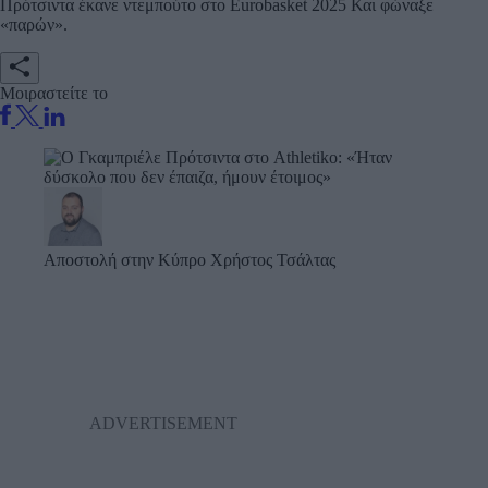
Πρότσιντα έκανε ντεμπούτο στο Eurobasket 2025 Και φώναξε
«παρών».
Μοιραστείτε το
Αποστολή στην Κύπρο
Χρήστος Τσάλτας