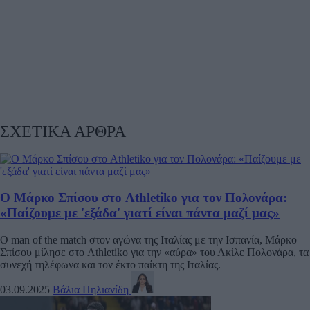
ΣΧΕΤΙΚΑ ΑΡΘΡΑ
Ο Μάρκο Σπίσου στο Athletiko για τον Πολονάρα:
«Παίζουμε με 'εξάδα' γιατί είναι πάντα μαζί μας»
Ο man of the match στον αγώνα της Ιταλίας με την Ισπανία, Μάρκο
Σπίσου μίλησε στο Athletiko για την «αύρα» του Ακίλε Πολονάρα, τα
συνεχή τηλέφωνα και τον έκτο παίκτη της Ιταλίας.
03.09.2025
Βάλια Πηλιανίδη