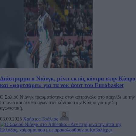
Διάστρεμμα ο Νιάνγκ, μένει εκτός κόντρα στην Κύπρο
και «φορτσάρει» για τα νοκ άουτ του Eurobasket
Ο Σαλιού Νιάνγκ τραυματίστηκε στον αστράγαλο στο παιχνίδι με την
Ισπανία και δεν θα αγωνιστεί κόντρα στην Κύπρο για την 5η
αγωνιστική.
03.09.2025
Χρήστος Τσάλτας