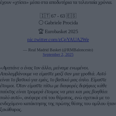
έχουν «χτίσει» μέσα στα αποδυτήρια τα τελευταία χρόνια.
🇮🇹 67 - 63 🇪🇸
⚪ Gabriele Procida
🏆 Eurobasket 2025
pic.twitter.com/zCpYAUA2We
— Real Madrid Basket (@RMBaloncesto)
September 2, 2025
«Αγαπάνε ο ένας τον άλλο, μείναμε ενωμένοι.
Απολαμβάνουμε να είμαστε μαζί σαν μια γροθιά. Αυτό
είναι το βασικό για εμάς, το βασικό μας όπλο. Είμαστε
έτοιμοι. Όταν είμαστε πίσω με διαφορές διψήφιες κάθε
παίκτης είναι τρομερά έτοιμος να μπει και μας βοηθάει
πολύ αυτό»
, ανέφερε επί του θέματος, ενώ σχετικά με το
ενδεχόμενο κατάκτησης της πρώτης θέσης του ομίλου ήταν
ξεκάθαρος.