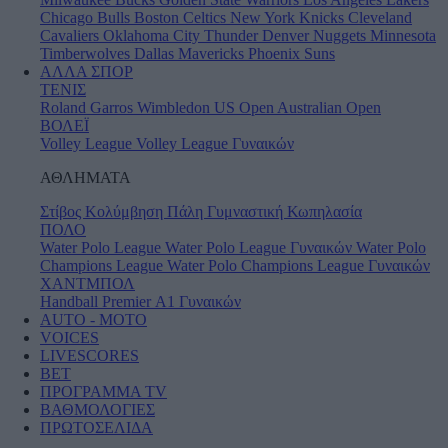
Chicago Bulls
Boston Celtics
New York Knicks
Cleveland
Cavaliers
Oklahoma City Thunder
Denver Nuggets
Minnesota
Timberwolves
Dallas Mavericks
Phoenix Suns
ΑΛΛΑ ΣΠΟΡ
ΤΕΝΙΣ
Roland Garros
Wimbledon
US Open
Australian Open
ΒΟΛΕΪ
Volley League
Volley League Γυναικών
ΑΘΛΗΜΑΤΑ
Στίβος
Κολύμβηση
Πάλη
Γυμναστική
Κωπηλασία
ΠΟΛΟ
Water Polo League
Water Polo League Γυναικών
Water Polo
Champions League
Water Polo Champions League Γυναικών
ΧΑΝΤΜΠΟΛ
Handball Premier
Α1 Γυναικών
AUTO - MOTO
VOICES
LIVESCORES
BET
ΠΡΟΓΡΑΜΜΑ TV
ΒΑΘΜΟΛΟΓΙΕΣ
ΠΡΩΤΟΣΕΛΙΔΑ