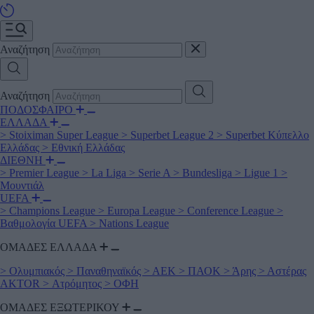
Αναζήτηση
Αναζήτηση
ΠΟΔΟΣΦΑΙΡΟ
ΕΛΛΑΔΑ
>
Stoiximan Super League
>
Superbet League 2
>
Superbet Κύπελλο
Ελλάδας
>
Εθνική Ελλάδας
ΔΙΕΘΝΗ
>
Premier League
>
La Liga
>
Serie A
>
Bundesliga
>
Ligue 1
>
Μουντιάλ
UEFA
>
Champions League
>
Europa League
>
Conference League
>
Βαθμολογία UEFA
>
Nations League
ΟΜΑΔΕΣ ΕΛΛΑΔΑ
>
Ολυμπιακός
>
Παναθηναϊκός
>
ΑΕΚ
>
ΠΑΟΚ
>
Άρης
>
Αστέρας
AKTOR
>
Ατρόμητος
>
ΟΦΗ
ΟΜΑΔΕΣ ΕΞΩΤΕΡΙΚΟΥ