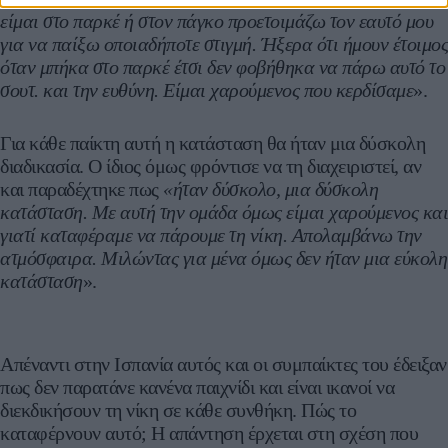
είμαι στο παρκέ ή στον πάγκο προετοιμάζω τον εαυτό μου
για να παίξω οποιαδήποτε στιγμή. Ήξερα ότι ήμουν έτοιμος
όταν μπήκα στο παρκέ έτσι δεν φοβήθηκα να πάρω αυτό το
σουτ. και την ευθύνη. Είμαι χαρούμενος που κερδίσαμε
».
Για κάθε παίκτη αυτή η κατάσταση θα ήταν μια δύσκολη
διαδικασία. Ο ίδιος όμως φρόντισε να τη διαχειριστεί, αν
και παραδέχτηκε πως
«ήταν δύσκολο, μια δύσκολη
κατάσταση. Με αυτή την ομάδα όμως είμαι χαρούμενος και
γιατί καταφέραμε να πάρουμε τη νίκη. Απολαμβάνω την
ατμόσφαιρα. Μιλώντας για μένα όμως δεν ήταν μια εύκολη
κατάσταση
».
Απέναντι στην Ισπανία αυτός και οι συμπαίκτες του έδειξαν
πως δεν παρατάνε κανένα παιχνίδι και είναι ικανοί να
διεκδικήσουν τη νίκη σε κάθε συνθήκη. Πώς το
καταφέρνουν αυτό; Η απάντηση έρχεται στη σχέση που