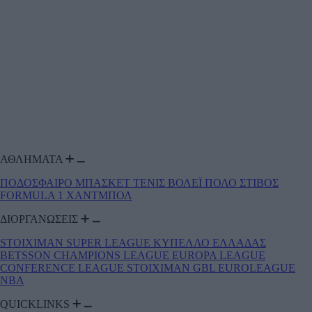
ΑΘΛΗΜΑΤΑ
ΠΟΔΟΣΦΑΙΡΟ
ΜΠΑΣΚΕΤ
ΤΕΝΙΣ
ΒΟΛΕΪ
ΠΟΛΟ
ΣΤΙΒΟΣ
FORMULA 1
ΧΑΝΤΜΠΟΛ
ΔΙΟΡΓΑΝΩΣΕΙΣ
STOIXIMAN SUPER LEAGUE
ΚΥΠΕΛΛΟ ΕΛΛΑΔΑΣ
BETSSON
CHAMPIONS LEAGUE
EUROPA LEAGUE
CONFERENCE LEAGUE
STOIXIMAN GBL
EUROLEAGUE
NBA
QUICKLINKS