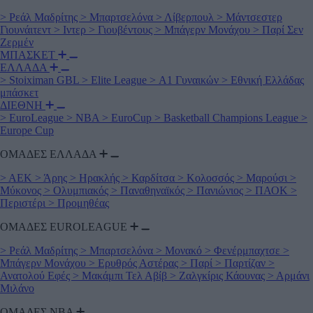
>
Ρεάλ Μαδρίτης
>
Μπαρτσελόνα
>
Λίβερπουλ
>
Μάντσεστερ
Γιουνάιτεντ
>
Ιντερ
>
Γιουβέντους
>
Μπάγερν Μονάχου
>
Παρί Σεν
Ζερμέν
ΜΠΑΣΚΕΤ
ΕΛΛΑΔΑ
>
Stoiximan GBL
>
Elite League
>
Α1 Γυναικών
>
Εθνική Ελλάδας
μπάσκετ
ΔΙΕΘΝΗ
>
EuroLeague
>
NBA
>
EuroCup
>
Basketball Champions League
>
Europe Cup
ΟΜΑΔΕΣ ΕΛΛΑΔΑ
>
ΑΕΚ
>
Άρης
>
Ηρακλής
>
Καρδίτσα
>
Κολοσσός
>
Μαρούσι
>
Μύκονος
>
Ολυμπιακός
>
Παναθηναϊκός
>
Πανιώνιος
>
ΠΑΟΚ
>
Περιστέρι
>
Προμηθέας
ΟΜΑΔΕΣ EUROLEAGUE
>
Ρεάλ Μαδρίτης
>
Μπαρτσελόνα
>
Μονακό
>
Φενέρμπαχτσε
>
Μπάγερν Μονάχου
>
Ερυθρός Αστέρας
>
Παρί
>
Παρτίζαν
>
Ανατολού Εφές
>
Μακάμπι Τελ Αβίβ
>
Ζαλγκίρις Κάουνας
>
Αρμάνι
Μιλάνο
ΟΜΑΔΕΣ ΝΒΑ