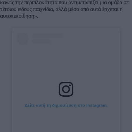
κανείς την περιπλοκότητα που αντιμετωπίζει μια ομάδα σε
τέτοιου είδους παιχνίδια, αλλά μέσα από αυτά έρχεται η
αυτοπεποίθηση».
Δείτε αυτή τη δημοσίευση στο Instagram.