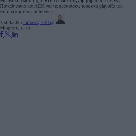
Με ανακοίνωση της, η ΕΠΟ έδωσε συγχαρητήρια σε ΠΑΟΚ,
Παναθηναϊκό και ΑΕΚ για τις προκρίσεις τους στα playoffs του
Europa και του Conference.
15.08.2025
Ιάσωνας Τσίλης
Μοιραστείτε το