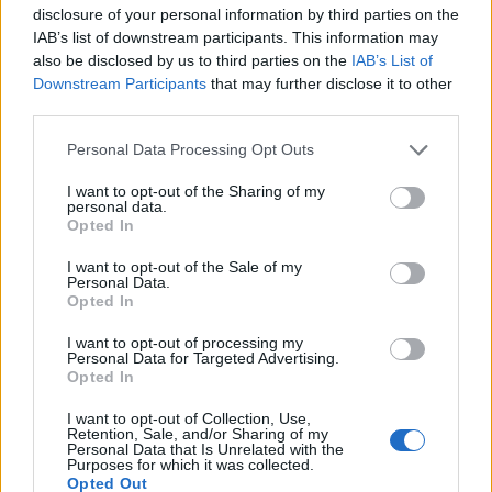
οργανωμένη ομάδα. Μας περίμενε για να κάνουμε το
disclosure of your personal information by third parties on the
λάθος και να φύγουν στην αντεπίθεση για να μας
IAB’s list of downstream participants. This information may
χτυπήσουν εκεί.
also be disclosed by us to third parties on the
IAB’s List of
Downstream Participants
that may further disclose it to other
third parties.
Δείξαμε σπουδαία νοοτροπία, πνευματική ετοιμότητα, αλλά
και ότι από πλευράς φυσικής κατάστασης είμαστε καλά
Please note that this website/app uses one or more Google
Personal Data Processing Opt Outs
γιατί προκριθήκαμε απέναντι σε μια ομάδα που είχε ήδη
services and may gather and store information including but
επίσημα παιχνίδια στα πόδια της.
not limited to your visit or usage behaviour. You may click to
I want to opt-out of the Sharing of my
personal data.
grant or deny consent to Google and its third-party tags to
Opted In
use your data for below specified purposes in below Google
consent section.
I want to opt-out of the Sale of my
Βρισκόμαστε σε καλό σημείο πέρα από την πρόκριση που
Personal Data.
Opted In
μας κάνει χαρούμενους γιατί και η τύχη ήταν με το μέρος
μας».
I want to opt-out of processing my
Personal Data for Targeted Advertising.
Opted In
Για το αν έχει η πρόκριση ονοματεπώνυμο μιας και ο
Παβλένκα κάνει σπουδαίες επεμβάσεις:
I want to opt-out of Collection, Use,
Retention, Sale, and/or Sharing of my
Personal Data that Is Unrelated with the
Purposes for which it was collected.
Opted Out