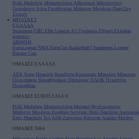
Ρεάλ Μαδρίτης
Μπαρτσελόνα
Λίβερπουλ
Μάντσεστερ
Γιουνάιτεντ
Ιντερ
Γιουβέντους
Μπάγερν Μονάχου
Παρί Σεν
Ζερμέν
ΜΠΑΣΚΕΤ
ΕΛΛΑΔΑ
Stoiximan GBL
Elite League
Α1 Γυναικών
Εθνική Ελλάδας
μπάσκετ
ΔΙΕΘΝΗ
EuroLeague
NBA
EuroCup
Basketball Champions League
Europe Cup
ΟΜΑΔΕΣ ΕΛΛΑΔΑ
ΑΕΚ
Άρης
Ηρακλής
Καρδίτσα
Κολοσσός
Μαρούσι
Μύκονος
Ολυμπιακός
Παναθηναϊκός
Πανιώνιος
ΠΑΟΚ
Περιστέρι
Προμηθέας
ΟΜΑΔΕΣ EUROLEAGUE
Ρεάλ Μαδρίτης
Μπαρτσελόνα
Μονακό
Φενέρμπαχτσε
Μπάγερν Μονάχου
Ερυθρός Αστέρας
Παρί
Παρτίζαν
Ανατολού
Εφές
Μακάμπι Τελ Αβίβ
Ζαλγκίρις Κάουνας
Αρμάνι Μιλάνο
ΟΜΑΔΕΣ ΝΒΑ
Milwaukee Bucks
Golden State Warriors
Los Angeles Lakers