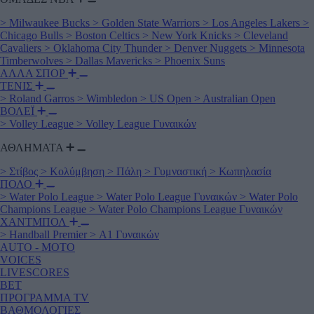
>
Milwaukee Bucks
>
Golden State Warriors
>
Los Angeles Lakers
>
Chicago Bulls
>
Boston Celtics
>
New York Knicks
>
Cleveland
Cavaliers
>
Oklahoma City Thunder
>
Denver Nuggets
>
Minnesota
Timberwolves
>
Dallas Mavericks
>
Phoenix Suns
ΑΛΛΑ ΣΠΟΡ
ΤΕΝΙΣ
>
Roland Garros
>
Wimbledon
>
US Open
>
Australian Open
ΒΟΛΕΪ
>
Volley League
>
Volley League Γυναικών
ΑΘΛΗΜΑΤΑ
>
Στίβος
>
Κολύμβηση
>
Πάλη
>
Γυμναστική
>
Κωπηλασία
ΠΟΛΟ
>
Water Polo League
>
Water Polo League Γυναικών
>
Water Polo
Champions League
>
Water Polo Champions League Γυναικών
ΧΑΝΤΜΠΟΛ
>
Handball Premier
>
Α1 Γυναικών
AUTO - MOTO
VOICES
LIVESCORES
BET
ΠΡΟΓΡΑΜΜΑ TV
ΒΑΘΜΟΛΟΓΙΕΣ