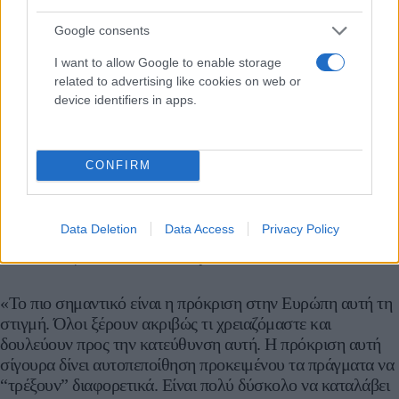
«Ναι η πρόκριση έχει αρκετά το όνομα του Παβλένκα.
Έκανε φανταστικά πράγματα, είναι φανταστικός
Google consents
τερματοφύλακας και το ξέρει. Μας δίνει μεγάλη
I want to allow Google to enable storage
αυτοπεποίθηση, σε κρίσιμες στιγμές είναι εκεί.
related to advertising like cookies on web or
device identifiers in apps.
Η δουλειά μας γίνεται σε πολύ καλό κλίμα, είμαστε τυχεροί
γι’ αυτό. Όλοι έδειξαν την απαιτούμενη αντίδραση και να τα
δώσουν όλα σε κάθε στιγμή του παιχνιδιού, ακόμη και στις
CONFIRM
δύσκολες στιγμές».
Data Deletion
Data Access
Privacy Policy
Κλείνοντας ο Λουτσέσκου δήλωσε:
«Το πιο σημαντικό είναι η πρόκριση στην Ευρώπη αυτή τη
στιγμή. Όλοι ξέρουν ακριβώς τι χρειαζόμαστε και
δουλεύουν προς την κατεύθυνση αυτή. Η πρόκριση αυτή
σίγουρα δίνει αυτοπεποίθηση προκειμένου τα πράγματα να
“τρέξουν” διαφορετικά. Είναι πολύ δύσκολο να καταλάβει