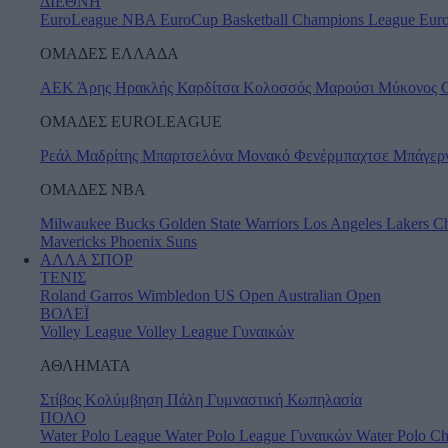
ΔΙΕΘΝΗ
EuroLeague
NBA
EuroCup
Basketball Champions League
Eur
ΟΜΑΔΕΣ ΕΛΛΑΔΑ
ΑΕΚ
Άρης
Ηρακλής
Καρδίτσα
Κολοσσός
Μαρούσι
Μύκονος
ΟΜΑΔΕΣ EUROLEAGUE
Ρεάλ Μαδρίτης
Μπαρτσελόνα
Μονακό
Φενέρμπαχτσε
Μπάγερ
ΟΜΑΔΕΣ ΝΒΑ
Milwaukee Bucks
Golden State Warriors
Los Angeles Lakers
Ch
Mavericks
Phoenix Suns
ΑΛΛΑ ΣΠΟΡ
ΤΕΝΙΣ
Roland Garros
Wimbledon
US Open
Australian Open
ΒΟΛΕΪ
Volley League
Volley League Γυναικών
ΑΘΛΗΜΑΤΑ
Στίβος
Κολύμβηση
Πάλη
Γυμναστική
Κωπηλασία
ΠΟΛΟ
Water Polo League
Water Polo League Γυναικών
Water Polo C