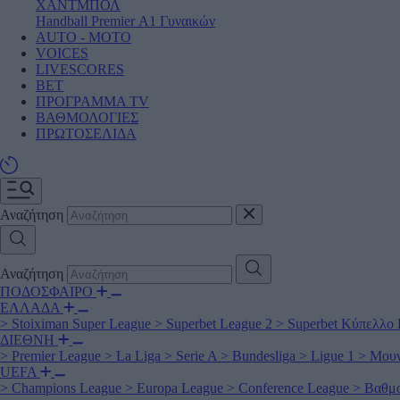
ΧΑΝΤΜΠΟΛ
Handball Premier
Α1 Γυναικών
AUTO - MOTO
VOICES
LIVESCORES
BET
ΠΡΟΓΡΑΜΜΑ TV
ΒΑΘΜΟΛΟΓΙΕΣ
ΠΡΩΤΟΣΕΛΙΔΑ
Αναζήτηση
Αναζήτηση
ΠΟΔΟΣΦΑΙΡΟ
ΕΛΛΑΔΑ
>
Stoiximan Super League
>
Superbet League 2
>
Superbet Κύπελλο
ΔΙΕΘΝΗ
>
Premier League
>
La Liga
>
Serie A
>
Bundesliga
>
Ligue 1
>
Μουν
UEFA
>
Champions League
>
Europa League
>
Conference League
>
Βαθμ