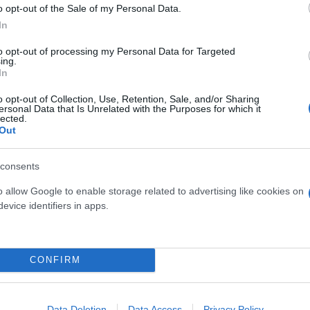
o opt-out of the Sale of my Personal Data.
In
to opt-out of processing my Personal Data for Targeted
ing.
In
o opt-out of Collection, Use, Retention, Sale, and/or Sharing
ersonal Data that Is Unrelated with the Purposes for which it
lected.
δείτε Άρσεναλ - Ατλέτικο και ό
Out
consents
o allow Google to enable storage related to advertising like cookies on
στο Champions League.
evice identifiers in apps.
CONFIRM
Data Deletion
Data Access
Privacy Policy