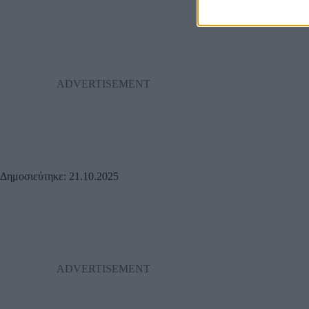
Δημοσιεύτηκε: 21.10.2025