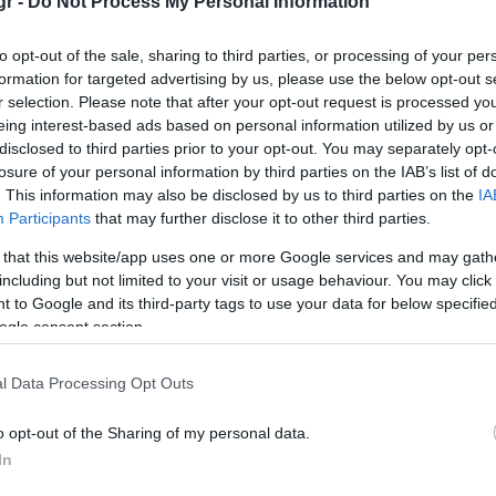
gr -
Do Not Process My Personal Information
to opt-out of the sale, sharing to third parties, or processing of your per
formation for targeted advertising by us, please use the below opt-out s
r selection. Please note that after your opt-out request is processed y
eing interest-based ads based on personal information utilized by us or
disclosed to third parties prior to your opt-out. You may separately opt-
losure of your personal information by third parties on the IAB’s list of
. This information may also be disclosed by us to third parties on the
IA
hampions League
>
Water Polo Champions League Γυναικών
Participants
that may further disclose it to other third parties.
 that this website/app uses one or more Google services and may gath
including but not limited to your visit or usage behaviour. You may click 
 to Google and its third-party tags to use your data for below specifi
ogle consent section.
l Data Processing Opt Outs
o opt-out of the Sharing of my personal data.
In