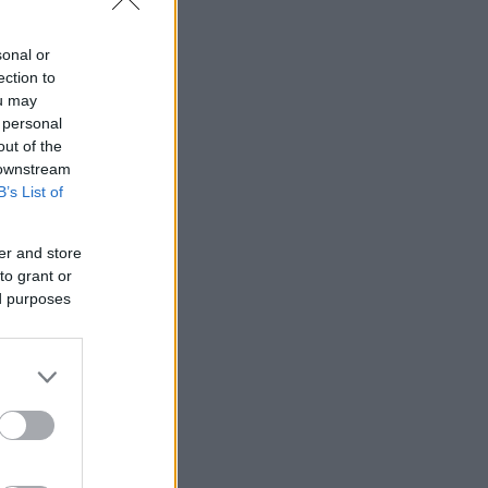
sonal or
ection to
ou may
 personal
out of the
 downstream
B’s List of
er and store
to grant or
ed purposes